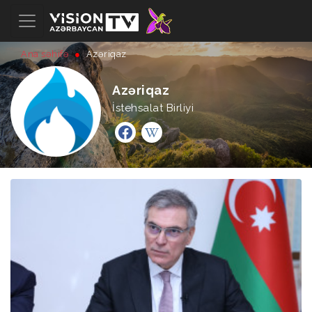
Ana səhifə
Azəriqaz
Azəriqaz
İstehsalat Birliyi