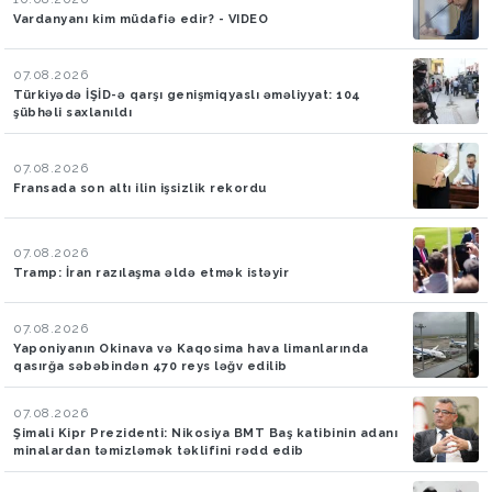
Vardanyanı kim müdafiə edir? - VIDEO
07.08.2026
Türkiyədə İŞİD-ə qarşı genişmiqyaslı əməliyyat: 104
şübhəli saxlanıldı
07.08.2026
Fransada son altı ilin işsizlik rekordu
07.08.2026
Tramp: İran razılaşma əldə etmək istəyir
07.08.2026
Yaponiyanın Okinava və Kaqosima hava limanlarında
qasırğa səbəbindən 470 reys ləğv edilib
07.08.2026
Şimali Kipr Prezidenti: Nikosiya BMT Baş katibinin adanı
minalardan təmizləmək təklifini rədd edib