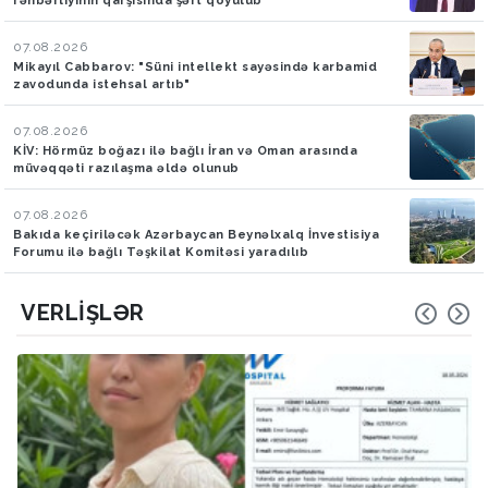
rəhbərliyinin qarşısında şərt qoyulub
07.08.2026
Mikayıl Cabbarov: "Süni intellekt sayəsində karbamid
zavodunda istehsal artıb"
07.08.2026
KİV: Hörmüz boğazı ilə bağlı İran və Oman arasında
müvəqqəti razılaşma əldə olunub
07.08.2026
Bakıda keçiriləcək Azərbaycan Beynəlxalq İnvestisiya
Forumu ilə bağlı Təşkilat Komitəsi yaradılıb
VERLIŞLƏR