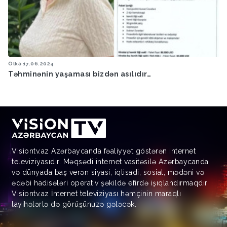
Ölkə
17.06.2024
Təhminənin yaşaması bizdən asılıdır…
Visiontv.az Azərbaycanda fəaliyyət göstərən internet
televiziyasıdır. Məqsədi internet vasitəsilə Azərbaycanda
və dünyada baş verən siyasi, iqtisadi, sosial, mədəni və
ədəbi hadisələri operativ şəkildə efirdə işıqlandırmaqdır.
Visiontv.az İnternet televiziyası həmçinin maraqlı
layihələrlə də görüşünüzə gələcək.