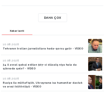
DAHA ÇOX
Xəbər lenti
10.08.2026
Tehranın trolları jurnalistlərə hədə-qorxu gəlir - VİDEO
10.08.2026
34 il əvvəl qəbul edilən 907-ci düzəliş niyə hələ də
qüvvədə qalır? - VİDEO
10.08.2026
Rusiya ilə müttəfiqlik, Ukraynana isə humanitar dəstək
və ərazi bütövlüyü - VİDEO