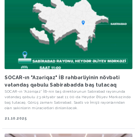
SOCAR-ın "Azəriqaz" İB rəhbərliyinin növbəti
vətəndaş qəbulu Sabirabadda baş tutacaq
SOCAR-ın “Azəriqaz” İB-nin baş direktorunun Sabirabad rayonunda
vətəndaş qəbulu 23 oktyabr saat 11:00-da Heydər Əliyev Mərkəzində
baş tutacaq. Görüş zamanı Sabirabad, Saatlı və İmişli rayonlarından
olan sakinlərin müraciətləri dinləniləcək.
21.10.2025