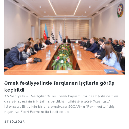
Əmək fəaliyyətində fərqlənən işçilərlə görüş
keçirildi
20 Sentyabr – “Neftçilər Günü” peşə bayramı münasibətilə neft və
qaz sənayesinin inkişafına verdikləri töhfələrə görə “Azəriqaz”
İstehsalat Birliyinin bir sıra əməkdaşı SOCAR-ın “Fəxri neftçi” döş
nişanı və Fəxri Fərmanı ilə təltif edilib.
17.10.2025