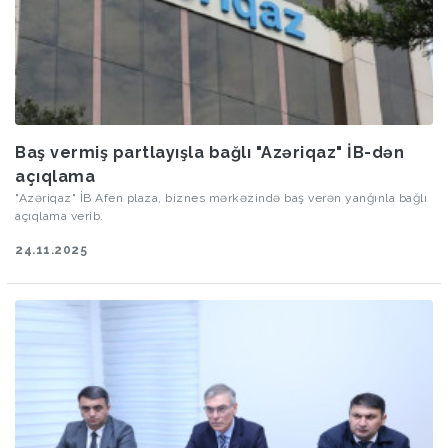
Baş vermiş partlayışla bağlı "Azəriqaz" İB-dən
açıqlama
"Azəriqaz" İB Afen plaza, biznes mərkəzində baş verən yanğınla bağlı
açıqlama verib.
24.11.2025