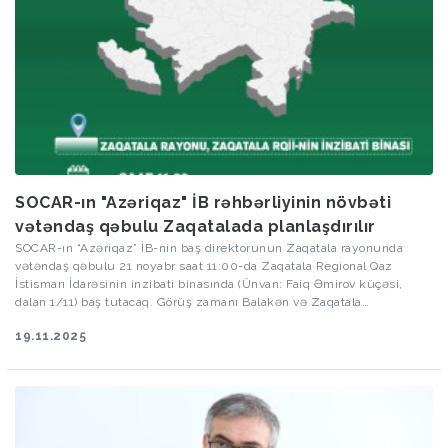
SOCAR-ın "Azəriqaz" İB rəhbərliyinin növbəti
vətəndaş qəbulu Zaqatalada planlaşdırılır
SOCAR-ın “Azəriqaz” İB-nin baş direktorunun Zaqatala rayonunda
vətəndaş qəbulu 21 noyabr saat 11:00-da Zaqatala Regional Qaz
İstismarı İdarəsinin inzibati binasında (Ünvan: Faiq Əmirov küçəsi,
dalan 1/11) baş tutacaq. Görüş zamanı Balakən və Zaqatala
rayonlarından olan sakinlərin müraciətləri dinləniləcək.
19.11.2025