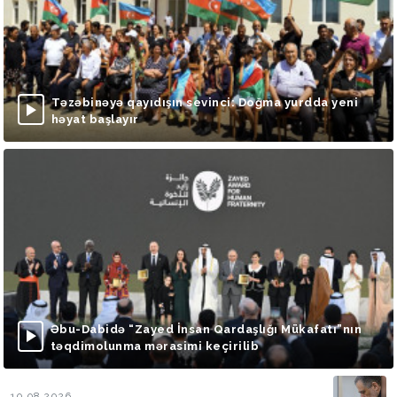
Təzəbinəyə qayıdışın sevinci: Doğma yurdda yeni
həyat başlayır
Əbu-Dabidə “Zayed İnsan Qardaşlığı Mükafatı”nın
təqdimolunma mərasimi keçirilib
10.08.2026