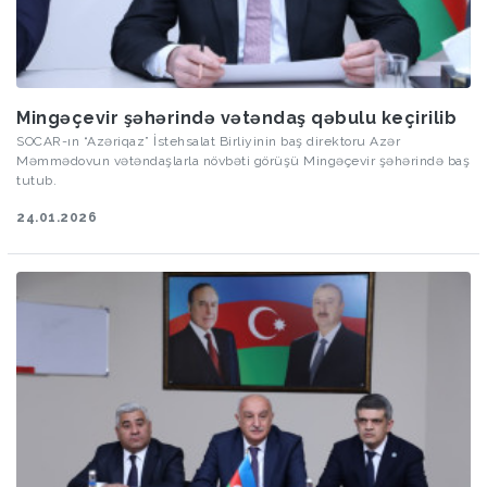
Mingəçevir şəhərində vətəndaş qəbulu keçirilib
SOCAR-ın “Azəriqaz” İstehsalat Birliyinin baş direktoru Azər
Məmmədovun vətəndaşlarla növbəti görüşü Mingəçevir şəhərində baş
tutub.
24.01.2026