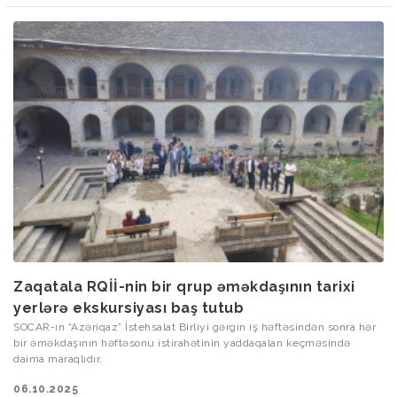
Zaqatala RQİİ-nin bir qrup əməkdaşının tarixi
yerlərə ekskursiyası baş tutub
SOCAR-ın “Azəriqaz” İstehsalat Birliyi gərgin iş həftəsindən sonra hər
bir əməkdaşının həftəsonu istirahətinin yaddaqalan keçməsində
daima maraqlıdır.
06.10.2025