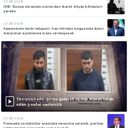
07.08.2026
ISW: Rusiya ukraynalı əsirlərdən ibarət döyüş bölmələri
yaradır
07.08.2026
Xameneinin hərbi müşaviri: İran Hörmüz boğazında ikinci
marşrutun açılmasına icazə verməyəcək
Tanışına hədə-qorxu gələrək 25 min manat tələb
edən 3 nəfər saxlanılıb
07.08.2026
Fransada sosialistlər arasında narazılıq yaranıb, partiya