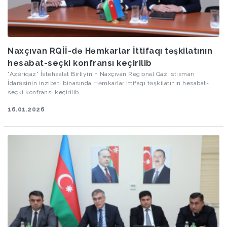
Naxçıvan RQİİ-də Həmkarlar İttifaqı təşkilatının
hesabat-seçki konfransı keçirilib
“Azəriqaz” İstehsalat Birliyinin Naxçıvan Regional Qaz İstismarı
İdarəsinin inzibati binasında Həmkarlar İttifaqı təşkilatının hesabat-
seçki konfransı keçirilib.
16.01.2026