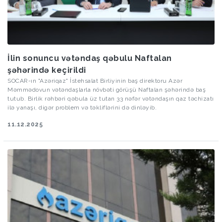
İlin sonuncu vətəndaş qəbulu Naftalan
şəhərində keçirildi
SOCAR-ın "Azəriqaz" İstehsalat Birliyinin baş direktoru Azər
Məmmədovun vətəndaşlarla növbəti görüşü Naftalan şəhərində baş
tutub. Birlik rəhbəri qəbula üz tutan 33 nəfər vətəndaşın qaz təchizatı
ilə yanaşı, digər problem və təkliflərini də dinləyib.
11.12.2025