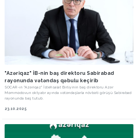
"Azəriqaz" İB-nin baş direktoru Sabirabad
rayonunda vətəndaş qəbulu keçirib
SOCAR-ın "Azəriqaz" İstehsalat Birliyinin baş direktoru Azər
Məmmədovun oktyabr ayında vətəndaşlarla növbəti görüşü Sabirabad
rayonunda baş tutub.
23.10.2025