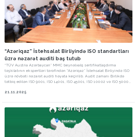
“Azəriqaz” İstehsalat Birliyində ISO standartları
üzrə nəzarət auditi baş tutub
“TÜV Austria Azərbaycan” MMC beynəlxalq sertifikatlaşdırma
təşkilatının ekspertləri tərəfindən “Azəriqaz” İstehsalat Birliyində ISO
üzrə növbəti nəzarət auditi həyata keçirilib. Audit zamanı Birlikdə
tətbiq edilən ISO 9001, ISO 14001, ISO 45001, ISO 10002 və ISO 50001
standartlarının icra vəziyyəti, proseslərin idarə olunması və
21.11.2025
təkmilləşdirilməsi mexanizmləri üzrə məlumatlar təqdim olunub.