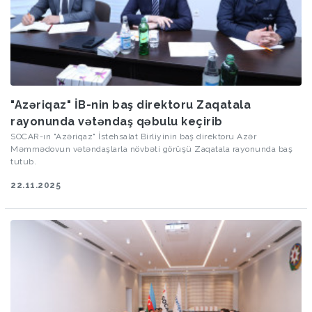
"Azəriqaz" İB-nin baş direktoru Zaqatala
rayonunda vətəndaş qəbulu keçirib
SOCAR-ın "Azəriqaz" İstehsalat Birliyinin baş direktoru Azər
Məmmədovun vətəndaşlarla növbəti görüşü Zaqatala rayonunda baş
tutub.
22.11.2025