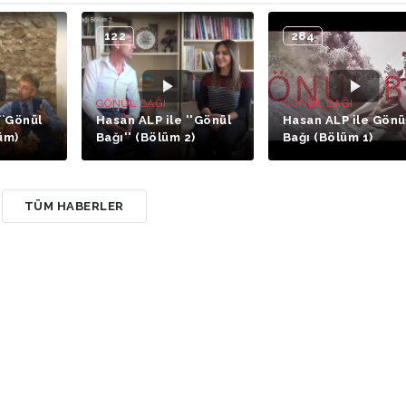
122
284
GÖNÜL BAĞI
GÖNÜL BAĞI
``Gönül
Hasan ALP ile ''Gönül
Hasan ALP ile Gönü
lüm)
Bağı'' (Bölüm 2)
Bağı (Bölüm 1)
TÜM HABERLER