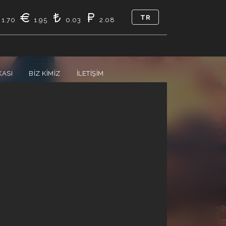
TR
1.70
1.95
0.03
2.08
KASI
BIZ KIMIZ
İLETIŞIM