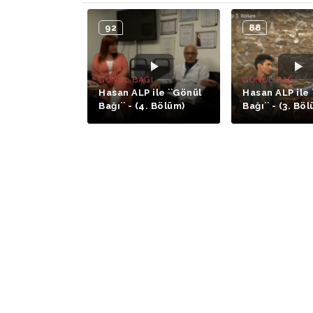
92
88
GÖNÜL BAĞI
GÖNÜL BAĞI
Hasan ALP ile ``Gönül
Hasan ALP ile 
Bağı`` - (4. Bölüm)
Bağı`` - (3. Bö