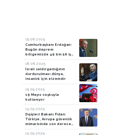
19.06.2025
Cumhurbaşkanı Erdoğan:
Bugün deprem
bölgemizde 49 bin 56 iş
yeri ve konutu teslim
18.06.2025
ediyoruz
İsrail saldırganlığının
durdurulması dünya,
insanlık için elzemdir
19.05.2025
19 Mayıs coşkuyla
kutlanıyor
15.05.2025
Dışişleri Bakanı Fidan:
Türkiye, Avrupa güvenlik
mimarisinde son derece
önemli rol oynamaya
15.05.2025
devam edecek