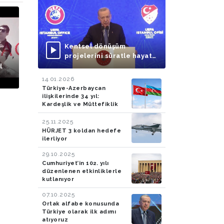
Kentsel dönüşüm
projelerini süratle hayata
geçirmeye
l
odaklanmalıyız
14.01.2026
Türkiye-Azerbaycan
ilişkilerinde 34 yıl:
Kardeşlik ve Müttefiklik
25.11.2025
HÜRJET 3 koldan hedefe
ilerliyor
29.10.2025
Cumhuriyet’in 102. yılı
düzenlenen etkinliklerle
kutlanıyor
07.10.2025
Ortak alfabe konusunda
Türkiye olarak ilk adımı
atıyoruz