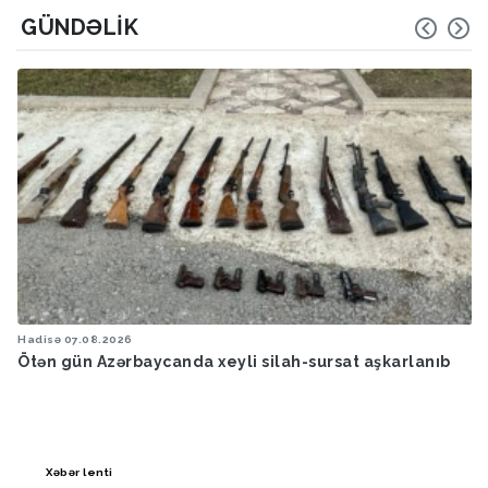
GÜNDƏLIK
Hadisə
07.08.2026
Ötən gün Azərbaycanda xeyli silah-sursat aşkarlanıb
Xəbər lenti