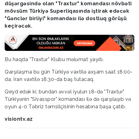
düşərgəsində olan "Traxtur" komandası növbəti
mövsüm Türkiyə Superliqasında iştirak edəcək
"Gənclər birliyi" komandası ilə dostluq görüşü
keçirəcək.
Bu haqda "Traxtur" Klubu məlumat yayıb.
Qarşılaşma bu gün Türkiyə vaxtilə axşam saat 18:00-
da, İran vaxtilə 18:30-da baş tutacaq.
Qeyd edək ki, bundan əvvəl iyulun 18-də "Traxtur"
Türkiyənin "Sivasspor" komandası ilə də qarşılaşıb və
oyun 4-0 Təbriz təmsilçisinin hesabına başa çatıb.
visiontv.az