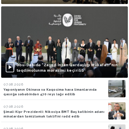
Əbu-Dabidə “Zayed İnsan Qardaşlığı Mükafatı”nın
təqdimolunma mərasimi keçirilib
07.08.2026
Yaponiyanın Okinava və Kaqosima hava limanlarında
qasırğa səbəbindən 470 reys ləğv edilib
07.08.2026
Şimali Kipr Prezidenti: Nikosiya BMT Baş katibinin adanı
minalardan təmizləmək təklifini rədd edib
07.08.2026