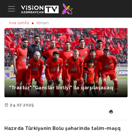
Ana səhifə
İdman
"Traxtur" "Gənclər birliyi" ilə qarşılaşacaq
24.07.2025
Hazırda Türkiyənin Bolu şəhərində təlim-məşq