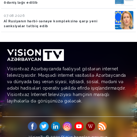
ödəniş ləğv edilib
07.08.2026
Aİ Rusiyanın hərbi-sənaye kompleksinə qarşı yeni
sanksiyalar tətbiq edib
Visiontv.az Azərbaycanda fəaliyyət göstərən internet
televiziyasıdır. Məqsədi internet vasitəsilə Azərbaycanda
və dünyada baş verən siyasi, iqtisadi, sosial, mədəni və
ədəbi hadisələri operativ şəkildə efirdə işıqlandırmaqdır.
Visiontv.az İnternet televiziyası həmçinin maraqlı
layihələrlə də görüşünüzə gələcək.