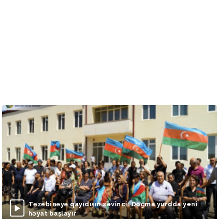
Təzəbinəyə qayıdışın sevinci: Doğma yurdda yeni
həyat başlayır