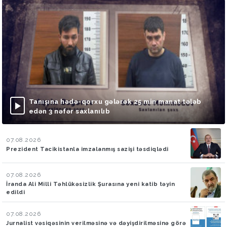
Tanışına hədə-qorxu gələrək 25 min manat tələb
edən 3 nəfər saxlanılıb
07.08.2026
Prezident Tacikistanla imzalanmış sazişi təsdiqlədi
07.08.2026
İranda Ali Milli Təhlükəsizlik Şurasına yeni katib təyin
edildi
07.08.2026
Jurnalist vəsiqəsinin verilməsinə və dəyişdirilməsinə görə