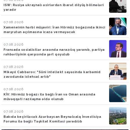
ISW: Rusiya ukraynalı əsirlərdən ibarət döyüş bölmələri
yaradır
07.08.2026
Xameneinin hərbi müşaviri: İran Hörmüz boğazında ikinci
marşrutun açılmasına icazə verməyəcək
07.08.2026
Fransada sosialistlər arasında narazılıq yaranıb, partiya
rəhbərliyinin qarşısında şərt qoyulub
07.08.2026
Mikayıl Cabbarov: "Süni intellekt sayəsində karbamid
zavodunda istehsal artıb"
07.08.2026
KİV: Hörmüz boğazı ilə bağlı İran və Oman arasında
müvəqqəti razılaşma əldə olunub
07.08.2026
Bakıda keçiriləcək Azərbaycan Beynəlxalq İnvestisiya
Forumu ilə bağlı Təşkilat Komitəsi yaradılıb