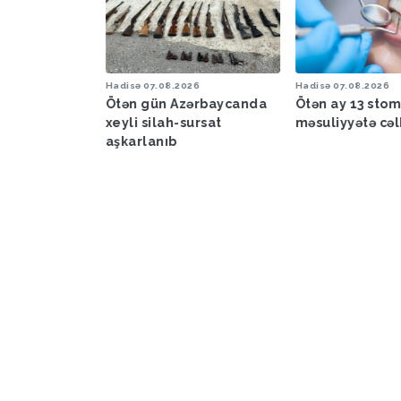
6
Hadisə
07.08.2026
Hadisə
07.08.2026
a proqnozu
Ötən gün Azərbaycanda
Ötən ay 13 sto
xeyli silah-sursat
məsuliyyətə cəl
aşkarlanıb