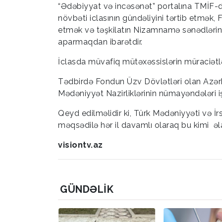
“Ədəbiyyat və incəsənət” portalına TMİF-
növbəti iclasının gündəliyini tərtib etmək,
etmək və təşkilatın Nizamnamə sənədlərinə 
aparmaqdan ibarətdir.
İclasda müvafiq mütəxəssislərin müraciətləri
Tədbirdə Fondun Üzv Dövlətləri olan Azərba
Mədəniyyət Nazirliklərinin nümayəndələri i
Qeyd edilməlidir ki, Türk Mədəniyyəti və İ
məqsədilə hər il davamlı olaraq bu kimi əl
visiontv.az
GÜNDƏLIK