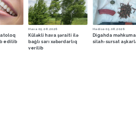
Hava
05.08.2026
Hadisə
05.08.2026
matoloq
Küləkli hava şəraiti ilə
Digahda məhkuma
b edilib
bağlı sarı xəbərdarlıq
silah-sursat aşkar
verilib