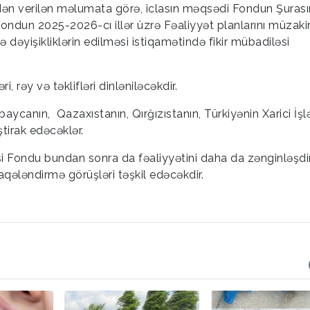
dən verilən məlumata görə, iclasın məqsədi Fondun Şurası
 Fondun 2025-2026-cı illər üzrə Fəaliyyət planlarını müzaki
dəyişikliklərin edilməsi istiqamətində fikir mübadiləsi
, rəy və təklifləri dinləniləcəkdir.
ycanın, Qazaxıstanın, Qırğızıstanın, Türkiyənin Xarici İşl
ştirak edəcəklər.
rsi Fondu bundan sonra da fəaliyyətini daha da zənginləşd
aqələndirmə görüşləri təşkil edəcəkdir.