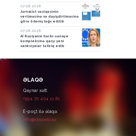
07.08.2026
Jurnalist vəsiqəsinin
verilməsinə və dəyişdirilməsinə
görə ödəniş ləğv edilib
07.08.2026
Aİ Rusiyanın hərbi-sənaye
kompleksinə qarşı yeni
sanksiyalar tətbiq edib
ƏLAQƏ
Qaynar xətt:
+994 70 404 11 81
E-poçt ilə əlaqə:
info@visiontv.az