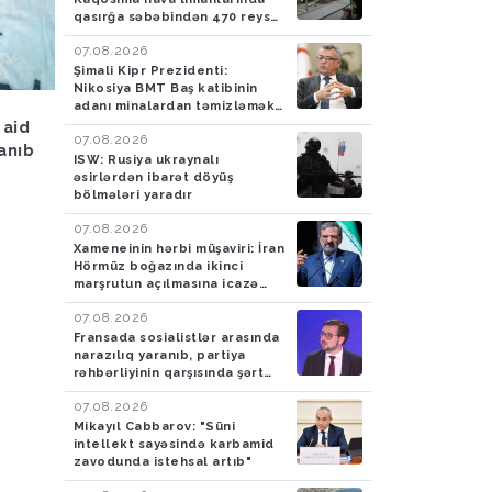
qasırğa səbəbindən 470 reys
ləğv edilib
07.08.2026
Şimali Kipr Prezidenti:
Nikosiya BMT Baş katibinin
adanı minalardan təmizləmək
Hava
05.08.2026
Hadisə
05.08.2026
təklifini rədd edib
 aid
Bakıya yağış yağacaq
Azərbaycan gömrükçü
07.08.2026
lanıb
İrandan Britaniyaya y
ISW: Rusiya ukraynalı
aparan maşında 4,5 k
əsirlərdən ibarət döyüş
bölmələri yaradır
tiryək aşkarlayıblar-
FOTO
07.08.2026
Xameneinin hərbi müşaviri: İran
Hörmüz boğazında ikinci
marşrutun açılmasına icazə
verməyəcək
07.08.2026
Fransada sosialistlər arasında
narazılıq yaranıb, partiya
rəhbərliyinin qarşısında şərt
qoyulub
07.08.2026
Mikayıl Cabbarov: "Süni
intellekt sayəsində karbamid
zavodunda istehsal artıb"