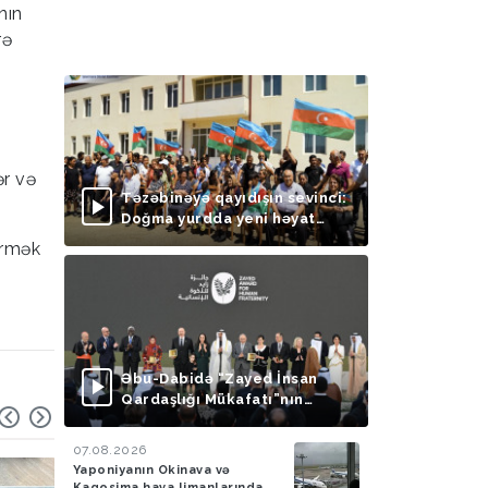
nın
rə
ər və
Təzəbinəyə qayıdışın sevinci:
Doğma yurdda yeni həyat
başlayır
irmək
Əbu-Dabidə “Zayed İnsan
Qardaşlığı Mükafatı”nın
təqdimolunma mərasimi
keçirilib
07.08.2026
Yaponiyanın Okinava və
Kaqosima hava limanlarında