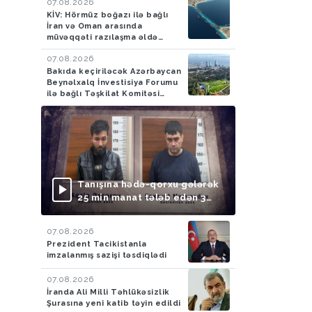
07.08.2026
KİV: Hörmüz boğazı ilə bağlı
İran və Oman arasında
müvəqqəti razılaşma əldə
olunub
07.08.2026
Bakıda keçiriləcək Azərbaycan
Beynəlxalq İnvestisiya Forumu
ilə bağlı Təşkilat Komitəsi
yaradılıb
Tanışına hədə-qorxu gələrək
25 min manat tələb edən 3
nəfər saxlanılıb
07.08.2026
Prezident Tacikistanla
imzalanmış sazişi təsdiqlədi
07.08.2026
İranda Ali Milli Təhlükəsizlik
Şurasına yeni katib təyin edildi