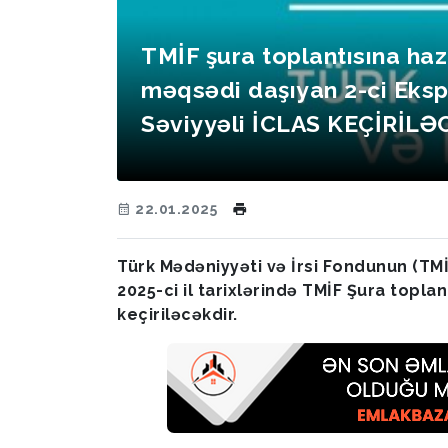
TMİF şura toplantısına hazı
məqsədi daşıyan 2-ci Eksp
Səviyyəli İCLAS KEÇİRİL
22.01.2025
Türk Mədəniyyəti və İrsi Fondunun (TM
2025-ci il tarixlərində TMİF Şura topla
keçiriləcəkdir.