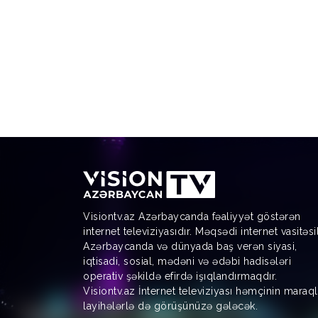
Visiontv.az Azərbaycanda fəaliyyət göstərən
internet televiziyasıdır. Məqsədi internet vasitəsi
Azərbaycanda və dünyada baş verən siyasi,
iqtisadi, sosial, mədəni və ədəbi hadisələri
operativ şəkildə efirdə işıqlandırmaqdır.
Visiontv.az İnternet televiziyası həmçinin maraql
layihələrlə də görüşünüzə gələcək.