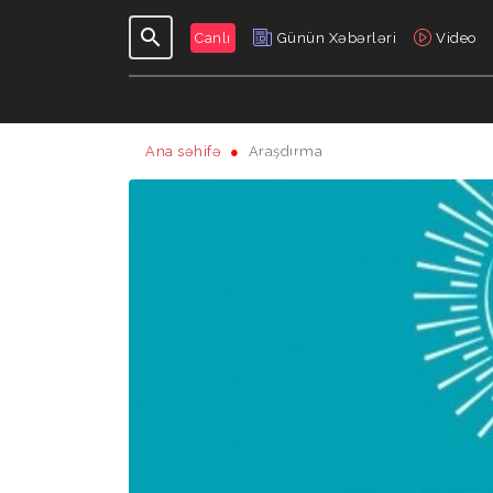
Canlı
Günün Xəbərləri
Video
Ana səhifə
Araşdırma
GÜNDƏLIK
VERILIŞLƏR