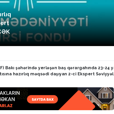
rlıq
ert
ƏCƏK
İF) Bakı şəhərində yerləşən baş qərargahında 23-24 
ntısına hazırlıq məqsədi daşıyan 2-ci Ekspert Səviyyəli