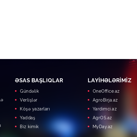
ƏSAS BAŞLIQLAR
LAYIHƏLƏRIMIZ
Gündəlik
OneOffice.az
lə
Verlişlər
AgroBirja.az
Köşə yazarları
Yardimci.az
Yaddaş
AgrOS.az
ı
Biz kimik
MyDay.az