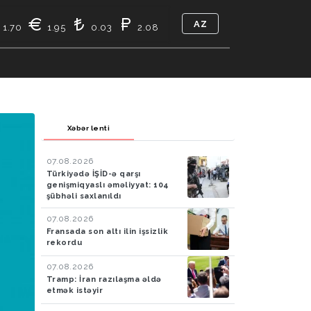
AZ
1.70
1.95
0.03
2.08
TIKASI
BIZ KIMIK
ƏLAQƏ
Xəbər lenti
07.08.2026
Türkiyədə İŞİD-ə qarşı
genişmiqyaslı əməliyyat: 104
şübhəli saxlanıldı
07.08.2026
Fransada son altı ilin işsizlik
rekordu
07.08.2026
Tramp: İran razılaşma əldə
etmək istəyir