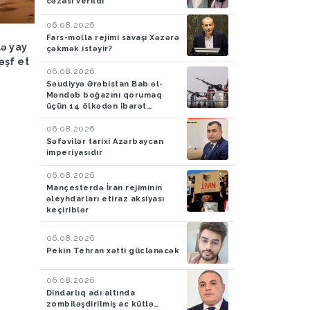
cəzası verildi
06.08.2026
Hadisə
03.08.2026
Hadisə
03.08.2026
Fars-molla rejimi savaşı Xəzərə
lə yay
FHN: Bu il qeyri-çimərlik
Azad edilmiş ərazilər
çəkmək istəyir?
əşf et
ərazilərdə suda batan 40
ötən ay 788 mina, 210
06.08.2026
nəfərin meyiti tapılıb, 55
PHS aşkarlanıb
Səudiyyə Ərəbistan Bab əl-
nəfər xilas edilib
Məndəb boğazını qorumaq
üçün 14 ölkədən ibarət
müdafiə koalisiyası yaradıb
06.08.2026
Səfəvilər tarixi Azərbaycan
imperiyasıdır
06.08.2026
Mançesterdə İran rejiminin
əleyhdarları etiraz aksiyası
keçiriblər
06.08.2026
Pekin Tehran xətti güclənəcək
06.08.2026
Dindarlıq adı altında
zombiləşdirilmiş ac kütlə…