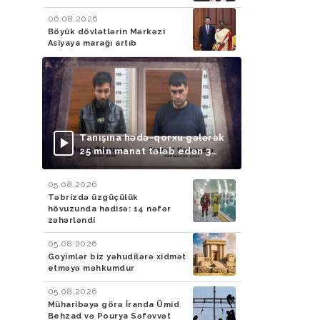
06.08.2026
Böyük dövlətlərin Mərkəzi
Asiyaya marağı artıb
Tanışına hədə-qorxu gələrək
25 min manat tələb edən 3
nəfər saxlanılıb
05.08.2026
Təbrizdə üzgüçülük
hövuzunda hadisə: 14 nəfər
zəhərləndi
05.08.2026
Goyimlər biz yəhudilərə xidmət
etməyə məhkumdur
05.08.2026
Müharibəyə görə İranda Ümid
Behzad və Pourya Səfəvvət