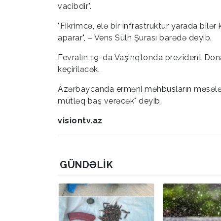
vacibdir".
"Fikrimcə, elə bir infrastruktur yarada bilər
aparar", – Vens Sülh Şurası barədə deyib.
Fevralın 19-da Vaşinqtonda prezident Donal
keçiriləcək.
Azərbaycanda erməni məhbusların məsələsi
mütləq baş verəcək" deyib.
visiontv.az
GÜNDƏLIK