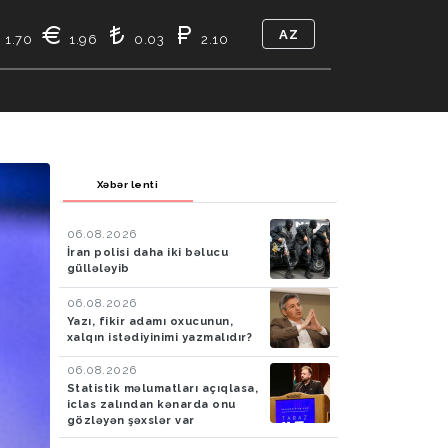
AZ
1.70
1.96
0.03
2.10
TIKASI
BIZ KIMIK
ƏLAQƏ
Xəbər lenti
06.08.2026
İran polisi daha iki bəlucu
güllələyib
06.08.2026
Yazı, fikir adamı oxucunun,
xalqın istədiyinimi yazmalıdır?
06.08.2026
Statistik məlumatları açıqlasa,
iclas zalından kənarda onu
gözləyən şəxslər var