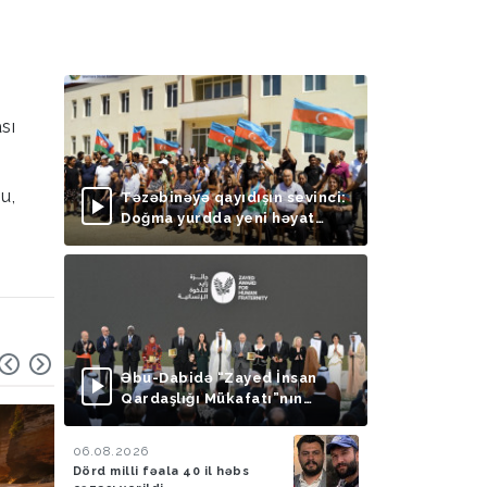
sı
u,
Təzəbinəyə qayıdışın sevinci:
Doğma yurdda yeni həyat
başlayır
Əbu-Dabidə “Zayed İnsan
Qardaşlığı Mükafatı”nın
təqdimolunma mərasimi
keçirilib
06.08.2026
Dörd milli fəala 40 il həbs