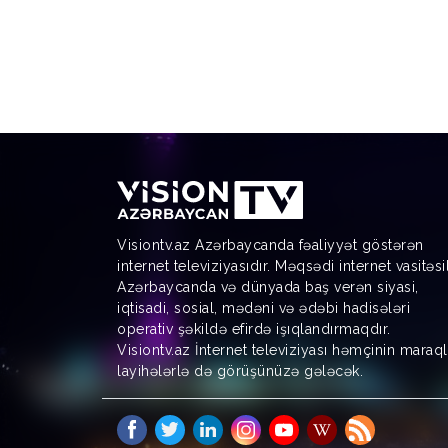
Visiontv.az Azərbaycanda fəaliyyət göstərən
internet televiziyasıdır. Məqsədi internet vasitəsi
Azərbaycanda və dünyada baş verən siyasi,
iqtisadi, sosial, mədəni və ədəbi hadisələri
operativ şəkildə efirdə işıqlandırmaqdır.
Visiontv.az İnternet televiziyası həmçinin maraql
layihələrlə də görüşünüzə gələcək.