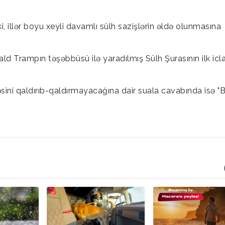
 ki, illər boyu xeyli davamlı sülh sazişlərin əldə olunmasına
d Trampın təşəbbüsü ilə yaradılmış Sülh Şurasının ilk icla
ni qaldırıb-qaldırmayacağına dair suala cavabında isə "B