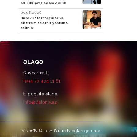
adlı iki şəxs edam edilib
05.08.2026
Durovu "terrorçular və
ekstremistlər" siyahısına
salınıb
ƏLAQƏ
Qaynar xətt:
+994 70 404 11 81
E-poçt ilə əlaqə:
info@visiontv.az
VisionTv © 2021
Bütün haqqları qorunur.