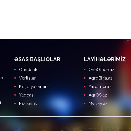
ƏSAS BAŞLIQLAR
LAYIHƏLƏRIMIZ
Gündəlik
OneOffice.az
lə
Verlişlər
AgroBirja.az
Köşə yazarları
Yardimci.az
Yaddaş
AgrOS.az
ı
Biz kimik
MyDay.az