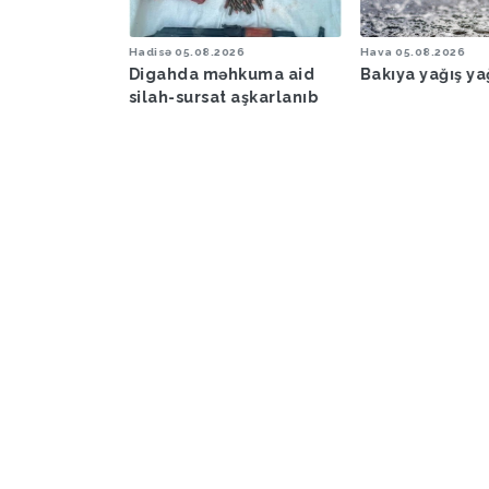
6
Hadisə
05.08.2026
Hava
05.08.2026
şəraiti ilə
Digahda məhkuma aid
Bakıya yağış y
əbərdarlıq
silah-sursat aşkarlanıb