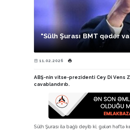
"Sülh Şurası BMT qədər va
11.02.2026
ABŞ-nin vitse-prezidenti Cey Di Vens Z
cavablandırıb.
Sülh Şurası ilə bağlı deyib ki, gələn həftə