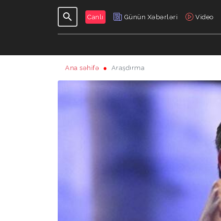
Canlı
Günün Xəbərləri
Video
Ana səhifə
Araşdırma
GÜNDƏLIK
VERILIŞLƏR