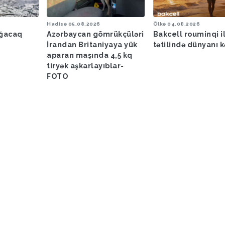
Hadisə
05.08.2026
Ölkə
04.08.2026
ağacaq
Azərbaycan gömrükçüləri
Bakcell rouminqi i
İrandan Britaniyaya yük
tətilində dünyanı k
aparan maşında 4,5 kq
tiryək aşkarlayıblar-
FOTO