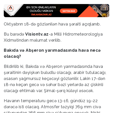
Oktyabrın 18-də gözlənilən hava şəraiti açıqlanıb.
Bu barədə
Visiontv.az
-a Milli Hidrometeorologiya
Xidmətindən məlumat verilib.
Bakıda və Abşeron yarımadasında hava necə
olacaq?
Bildirilib ki, Bakıda və Abşeron yarımadasında hava
şəraitinin dəyişkən buludlu olacağı, arabir tutulacağı,
əsasən yağmursuz keçəcəyi gözlənilir. Lakin 17-dən
18-nə keçən gecə və səhər bəzi yerlərdə az çiskinli
olacağı ehtimalı var. Şimal-şərq küləyi əsəcək.
Havanın temperaturu gecə 13-16, gündüz 19-22
dərəcə isti olacaq. Atmosfer təzyiqi 769 mm civə
sütunundan 766 mm civə sütununa enəcək. Nisbi