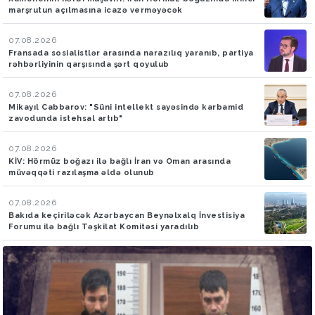
marşrutun açılmasına icazə verməyəcək
07.08.2026
Fransada sosialistlər arasında narazılıq yaranıb, partiya
rəhbərliyinin qarşısında şərt qoyulub
07.08.2026
Mikayıl Cabbarov: "Süni intellekt sayəsində karbamid
zavodunda istehsal artıb"
07.08.2026
KİV: Hörmüz boğazı ilə bağlı İran və Oman arasında
müvəqqəti razılaşma əldə olunub
07.08.2026
Bakıda keçiriləcək Azərbaycan Beynəlxalq İnvestisiya
Forumu ilə bağlı Təşkilat Komitəsi yaradılıb