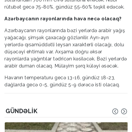
rütubət gecə 75-80%, gündüz 55-60% təşkil edəcək.
Azərbaycanın rayonlarında hava necə olacaq?
Azərbaycanın rayonlarında bəzi yerlərdə arabir yağış
yağacağı, şimşək çaxacağı gözlənilir. Ayrı-ayrı
yerlərdə qısamüddətli leysan xarakterli olacağı, dolu
düşəcəyi ehtimalı var. Axşama doğru əksər
rayonlarda yağıntılar tədricən kəsiləcək. Bəzi yerlərdə
arabir duman olacaq. Mülayim şərq küləyi əsəcək.
Havanın temperaturu gecə 13-16, gündüz 18-23,
dağlarda gecə 0-5, gündüz 5-9 dərəcə isti olacaq.
GÜNDƏLIK