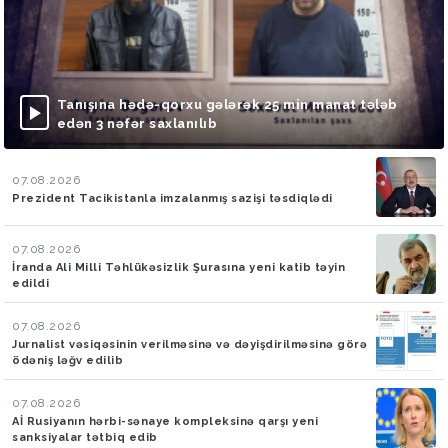
Tanışına hədə-qorxu gələrək 25 min manat tələb
edən 3 nəfər saxlanılıb
07.08.2026
Prezident Tacikistanla imzalanmış sazişi təsdiqlədi
07.08.2026
İranda Ali Milli Təhlükəsizlik Şurasına yeni katib təyin
edildi
07.08.2026
Jurnalist vəsiqəsinin verilməsinə və dəyişdirilməsinə görə
ödəniş ləğv edilib
07.08.2026
Aİ Rusiyanın hərbi-sənaye kompleksinə qarşı yeni
sanksiyalar tətbiq edib