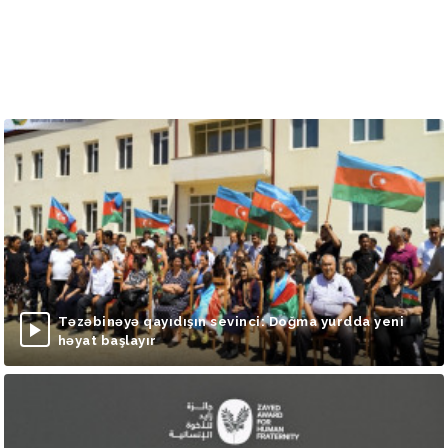
Təzəbinəyə qayıdışın sevinci: Doğma yurdda yeni
həyat başlayır