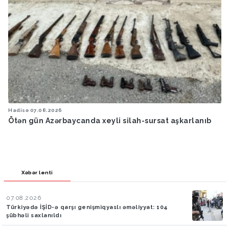
Hadisə
07.08.2026
Ötən gün Azərbaycanda xeyli silah-sursat aşkarlanıb
Xəbər lenti
07.08.2026
Türkiyədə İŞİD-ə qarşı genişmiqyaslı əməliyyat: 104
şübhəli saxlanıldı