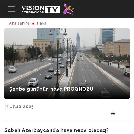
Ana səhifə
Hava
Şənbə gününün hava PROQNOZU
17.10.2025
Sabah Azərbaycanda hava necə olacaq?