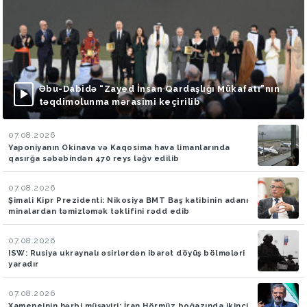
Əbu-Dabidə “Zayed İnsan Qardaşlığı Mükafatı”nın
təqdimolunma mərasimi keçirilib
07.08.2026
Yaponiyanın Okinava və Kaqosima hava limanlarında
qasırğa səbəbindən 470 reys ləğv edilib
07.08.2026
Şimali Kipr Prezidenti: Nikosiya BMT Baş katibinin adanı
minalardan təmizləmək təklifini rədd edib
07.08.2026
ISW: Rusiya ukraynalı əsirlərdən ibarət döyüş bölmələri
yaradır
07.08.2026
Xameneinin hərbi müşaviri: İran Hörmüz boğazında ikinci