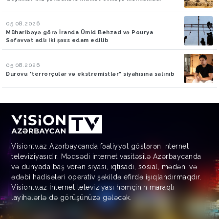
05.08.2026
Müharibəyə görə İranda Ümid Behzad və Pourya
Səfəvvət adlı iki şəxs edam edilib
05.08.2026
Durovu "terrorçular və ekstremistlər" siyahısına salınıb
Visiontv.az Azərbaycanda fəaliyyət göstərən internet
televiziyasıdır. Məqsədi internet vasitəsilə Azərbaycanda
və dünyada baş verən siyasi, iqtisadi, sosial, mədəni və
ədəbi hadisələri operativ şəkildə efirdə işıqlandırmaqdır.
Visiontv.az İnternet televiziyası həmçinin maraqlı
layihələrlə də görüşünüzə gələcək.