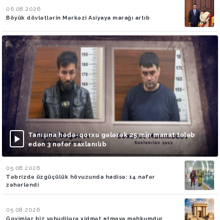
06.08.2026
Böyük dövlətlərin Mərkəzi Asiyaya marağı artıb
Tanışına hədə-qorxu gələrək 25 min manat tələb
edən 3 nəfər saxlanılıb
05.08.2026
Təbrizdə üzgüçülük hövuzunda hadisə: 14 nəfər
zəhərləndi
05.08.2026
Goyimlər biz yəhudilərə xidmət etməyə məhkumdur