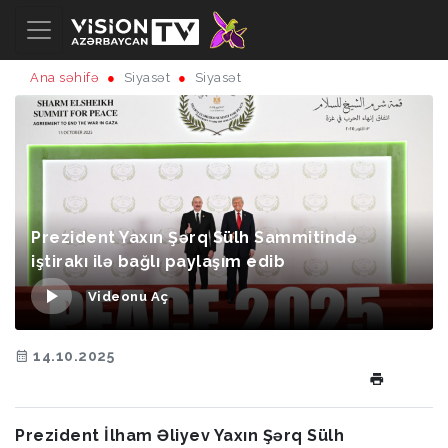
Ana səhifə
Siyasət
Siyasət
Prezident Yaxın Şərq Sülh Sammitində
iştirakı ilə bağlı paylaşım edib
Videonu Aç
14.10.2025
Prezident İlham Əliyev Yaxın Şərq Sülh