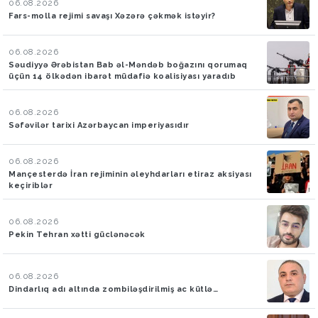
06.08.2026
Fars-molla rejimi savaşı Xəzərə çəkmək istəyir?
06.08.2026
Səudiyyə Ərəbistan Bab əl-Məndəb boğazını qorumaq
üçün 14 ölkədən ibarət müdafiə koalisiyası yaradıb
06.08.2026
Səfəvilər tarixi Azərbaycan imperiyasıdır
06.08.2026
Mançesterdə İran rejiminin əleyhdarları etiraz aksiyası
keçiriblər
06.08.2026
Pekin Tehran xətti güclənəcək
06.08.2026
Dindarlıq adı altında zombiləşdirilmiş ac kütlə…