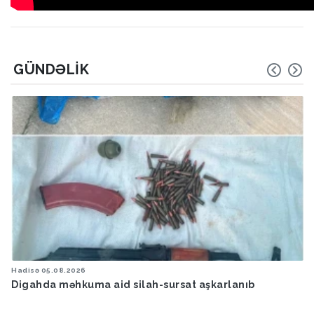
GÜNDƏLIK
Hadisə
05.08.2026
Digahda məhkuma aid silah-sursat aşkarlanıb