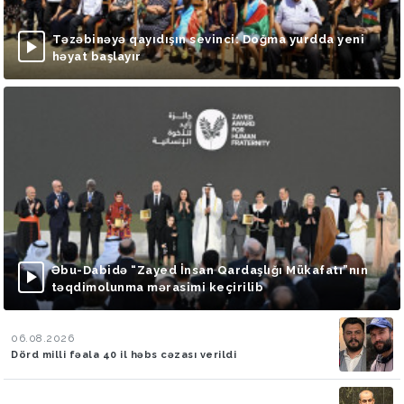
Təzəbinəyə qayıdışın sevinci: Doğma yurdda yeni
həyat başlayır
Əbu-Dabidə “Zayed İnsan Qardaşlığı Mükafatı”nın
təqdimolunma mərasimi keçirilib
06.08.2026
Dörd milli fəala 40 il həbs cəzası verildi