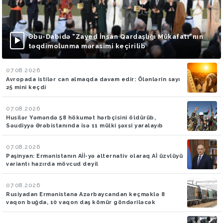
Əbu-Dabidə “Zayed İnsan Qardaşlığı Mükafatı”nın
təqdimolunma mərasimi keçirilib
07.08.2026
Avropada istilər can almaqda davam edir: Ölənlərin sayı
25 mini keçdi
07.08.2026
Husilər Yəməndə 58 hökumət hərbçisini öldürüb,
Səudiyyə Ərəbistanında isə 11 mülki şəxsi yaralayıb
07.08.2026
Paşinyan: Ermənistanın Aİİ-yə alternativ olaraq Aİ üzvlüyü
variantı hazırda mövcud deyil
07.08.2026
Rusiyadan Ermənistana Azərbaycandan keçməklə 8
vaqon buğda, 10 vaqon daş kömür göndəriləcək