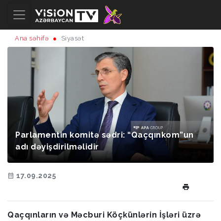
Ana səhifə
Siyasət
Parlamentin komitə sədri: “Qaçqınkom”un
adı dəyişdirilməlidir
17.09.2025
Qaçqınların və Məcburi Köçkünlərin İşləri üzrə