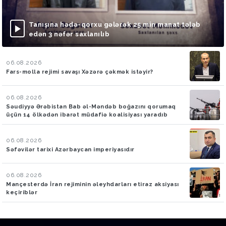
Tanışına hədə-qorxu gələrək 25 min manat tələb
edən 3 nəfər saxlanılıb
06.08.2026
Fars-molla rejimi savaşı Xəzərə çəkmək istəyir?
06.08.2026
Səudiyyə Ərəbistan Bab əl-Məndəb boğazını qorumaq
üçün 14 ölkədən ibarət müdafiə koalisiyası yaradıb
06.08.2026
Səfəvilər tarixi Azərbaycan imperiyasıdır
06.08.2026
Mançesterdə İran rejiminin əleyhdarları etiraz aksiyası
keçiriblər