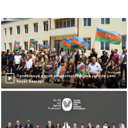
Təzəbinəyə qayıdışın sevinci: Doğma yurdda yeni
həyat başlayır