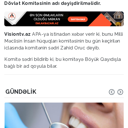
Dövlət Komitəsinin adı dəyişdirilməlidir.
Visiontv.az
APA-ya istinadən xəbər verir ki, bunu Milli
Məclisin İnsan hüquqları komitəsinin bu gün keçirilən
iclasında komitənin sədri Zahid Oruc deyib.
Komitə sədri bildirib ki, bu komitəyə Böyük Qayıdışla
bağlı bir ad qoyula bilər.
GÜNDƏLIK