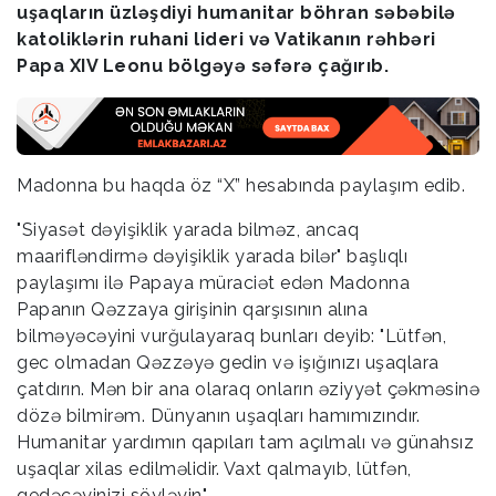
uşaqların üzləşdiyi humanitar böhran səbəbilə
katoliklərin ruhani lideri və Vatikanın rəhbəri
Papa XIV Leonu bölgəyə səfərə çağırıb.
Madonna bu haqda öz “X” hesabında paylaşım edib.
"Siyasət dəyişiklik yarada bilməz, ancaq
maarifləndirmə dəyişiklik yarada bilər" başlıqlı
paylaşımı ilə Papaya müraciət edən Madonna
Papanın Qəzzaya girişinin qarşısının alına
bilməyəcəyini vurğulayaraq bunları deyib: "Lütfən,
gec olmadan Qəzzəyə gedin və işığınızı uşaqlara
çatdırın. Mən bir ana olaraq onların əziyyət çəkməsinə
dözə bilmirəm. Dünyanın uşaqları hamımızındır.
Humanitar yardımın qapıları tam açılmalı və günahsız
uşaqlar xilas edilməlidir. Vaxt qalmayıb, lütfən,
gedəcəyinizi söyləyin".