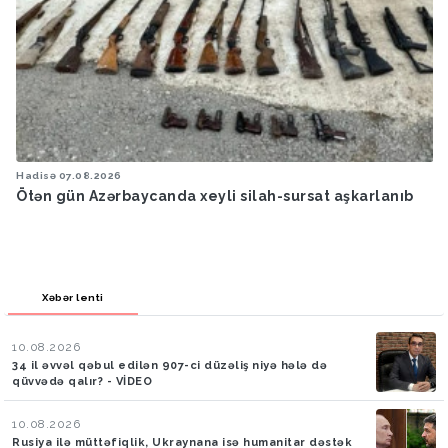
Hadisə
07.08.2026
Ötən gün Azərbaycanda xeyli silah-sursat aşkarlanıb
Xəbər lenti
10.08.2026
34 il əvvəl qəbul edilən 907-ci düzəliş niyə hələ də
qüvvədə qalır? - VİDEO
10.08.2026
Rusiya ilə müttəfiqlik, Ukraynana isə humanitar dəstək