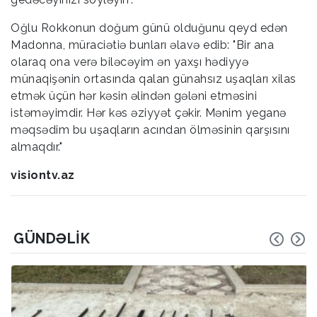
Oğlu Rokkonun doğum günü olduğunu qeyd edən
Madonna, müraciətiə bunları əlavə edib: "Bir ana
olaraq ona verə biləcəyim ən yaxşı hədiyyə
münaqişənin ortasında qalan günahsız uşaqları xilas
etmək üçün hər kəsin əlindən gələni etməsini
istəməyimdir. Hər kəs əziyyət çəkir. Mənim yeganə
məqsədim bu uşaqların acından ölməsinin qarşısını
almaqdır."
visiontv.az
GÜNDƏLIK