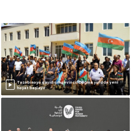
Təzəbinəyə qayıdışın sevinci: Doğma yurdda yeni
həyat başlayır