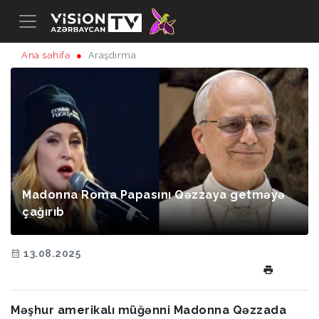
Ana səhifə
Araşdırma
Madonna Roma Papasını Qəzzaya getməyə
çağırıb
13.08.2025
Məşhur amerikalı müğənni Madonna Qəzzada