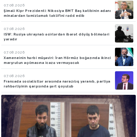
07.08.2026
Şimali Kipr Prezidenti: Nikosiya BMT Baş katibinin adanı
minalardan təmizləmək təklifini rədd edib
07.08.2026
ISW: Rusiya ukraynalı əsirlərdən ibarət döyüş bölmələri
yaradır
07.08.2026
Xameneinin hərbi müşaviri: İran Hörmüz boğazında ikinci
marşrutun açılmasına icazə verməyəcək
07.08.2026
Fransada sosialistlər arasında narazılıq yaranıb, partiya
rəhbərliyinin qarşısında şərt qoyulub