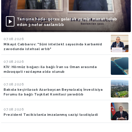
Tanışına hədə-qorxu gələrək 25 min manat tələb
edən 3 nəfər saxlanılıb
07.08.2026
Mikayıl Cabbarov: "Süni intellekt sayəsində karbamid
zavodunda istehsal artıb"
07.08.2026
KİV: Hörmüz boğazı ilə bağlı İran və Oman arasında
müvəqqəti razılaşma əldə olunub
07.08.2026
Bakıda keçiriləcək Azərbaycan Beynəlxalq İnvestisiya
Forumu ilə bağlı Təşkilat Komitəsi yaradılıb
07.08.2026
Prezident Tacikistanla imzalanmış sazişi təsdiqlədi