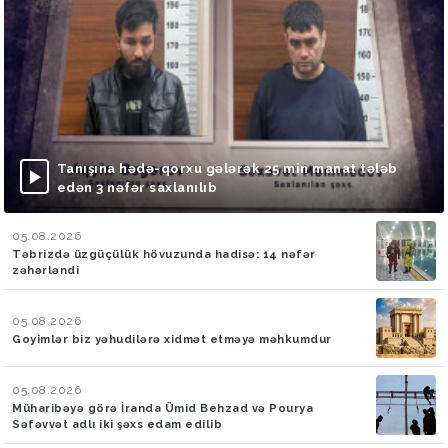
Tanışına hədə-qorxu gələrək 25 min manat tələb
edən 3 nəfər saxlanılıb
05.08.2026
Təbrizdə üzgüçülük hövuzunda hadisə: 14 nəfər
zəhərləndi
05.08.2026
Goyimlər biz yəhudilərə xidmət etməyə məhkumdur
05.08.2026
Müharibəyə görə İranda Ümid Behzad və Pourya
Səfəvvət adlı iki şəxs edam edilib