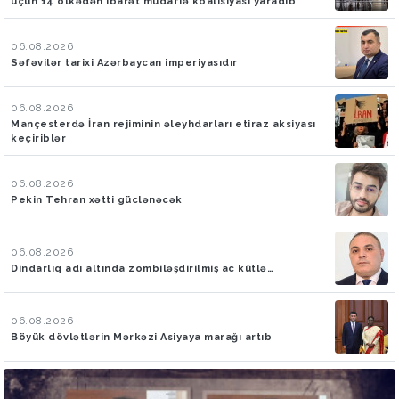
üçün 14 ölkədən ibarət müdafiə koalisiyası yaradıb
06.08.2026
Səfəvilər tarixi Azərbaycan imperiyasıdır
06.08.2026
Mançesterdə İran rejiminin əleyhdarları etiraz aksiyası
keçiriblər
06.08.2026
Pekin Tehran xətti güclənəcək
06.08.2026
Dindarlıq adı altında zombiləşdirilmiş ac kütlə…
06.08.2026
Böyük dövlətlərin Mərkəzi Asiyaya marağı artıb