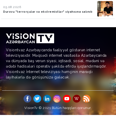
05.08.2026
Durovu "terrorçular və ekstremistlər" siyahısına salınıb
Visiontv.az Azərbaycanda fəaliyyət göstərən internet
televiziyasıdır. Məqsədi internet vasitəsilə Azərbaycanda
və dünyada baş verən siyasi, iqtisadi, sosial, mədəni və
ədəbi hadisələri operativ şəkildə efirdə işıqlandırmaqdır.
Visiontv.az İnternet televiziyası həmçinin maraqlı
layihələrlə də görüşünüzə gələcək.
VisionTv © 2021
Bütün haqqları qorunur.