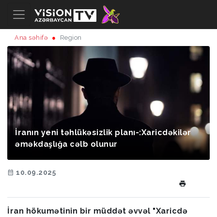
Ana səhifə
Region
İranın yeni təhlükəsizlik planı-:Xaricdəkilər
əməkdaşlığa cəlb olunur
10.09.2025
İran hökumətinin bir müddət əvvəl "Xaricdə