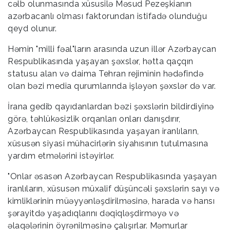
cəlb olunmasında xüsusilə Məsud Pezeşkianın
azərbacanlı olması faktorundan istifadə olunduğu
qeyd olunur.
Həmin "milli fəal"ların arasında uzun illər Azərbaycan
Respublikasında yaşayan şəxslər, hətta qaçqın
statusu alan və daima Tehran rejiminin hədəfində
olan bəzi media qurumlarında işləyən şəxslər də var.
İrana gedib qayıdanlardan bəzi şəxslərin bildirdiyinə
görə, təhlükəsizlik orqanları onları danışdırır,
Azərbaycan Respublikasında yaşayan iranlıların,
xüsusən siyasi mühacirlərin siyahısının tutulmasına
yardım etmələrini istəyirlər.
"Onlar əsasən Azərbaycan Respublikasında yaşayan
iranlıların, xüsusən müxalif düşüncəli şəxslərin sayı və
kimliklərinin müəyyənləşdirilməsinə, harada və hansı
şərayitdə yaşadıqlarını dəqiqləşdirməyə və
əlaqələrinin öyrənilməsinə çalışırlar. Məmurlar