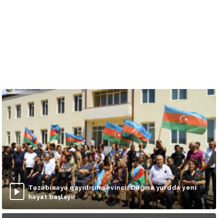
Təzəbinəyə qayıdışın sevinci: Doğma yurdda yeni
həyat başlayır