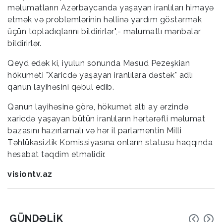
məlumatların Azərbaycanda yaşayan iranlıları himayə
etmək və problemlərinin həllinə yardım göstərmək
üçün topladıqlarını bildirirlər",- məlumatlı mənbələr
bildirirlər.
Qeyd edək ki, iyulun sonunda Məsud Pezeşkian
hökuməti "Xaricdə yaşayan iranlılara dəstək" adlı
qanun layihəsini qəbul edib.
Qanun layihəsinə görə, hökumət altı ay ərzində
xaricdə yaşayan bütün iranlıların hərtərəfli məlumat
bazasını hazırlamalı və hər il parlamentin Milli
Təhlükəsizlik Komissiyasına onların statusu haqqında
hesabat təqdim etməlidir.
visiontv.az
GÜNDƏLIK