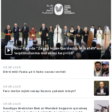
Əbu-Dabidə “Zayed İnsan Qardaşlığı Mükafatı”nın
təqdimolunma mərasimi keçirilib
06.08.2026
Dörd milli fəala 40 il həbs cəzası verildi
06.08.2026
Fars-molla rejimi savaşı Xəzərə çəkmək istəyir?
06.08.2026
Səudiyyə Ərəbistan Bab əl-Məndəb boğazını qorumaq