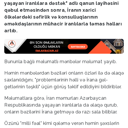
yaşayan iranlılara dəstək" adlı qanun layihəsini
qəbul etməsindən sonra, İranın xarici
ölkələrdəki səfirlik və konsulluqlarının
əməkdaşlarının mühacir iranlılarla təmas halları
artıb.
Bununla bağlı məlumatlı mənbələr məlumat yayıb.
Həmin mənbələrdən bəziləri onların özləri ilə də əlaqə
saxlanıldığını, "problemlərinin həlli və İrana gəl-
getlərinin təşkili" üçün görüş təklif edildiyini bildiriblər.
Məlumatlara görə, İran məmurları Azərbaycan
Respublikasında yaşayan iranlılarla da əlaqə qurub,
onların bəzilərini İrana getməyə də razı sala biliblar.
Özünü "milli fəal" kimi qələmə verən həmin şəxslərin