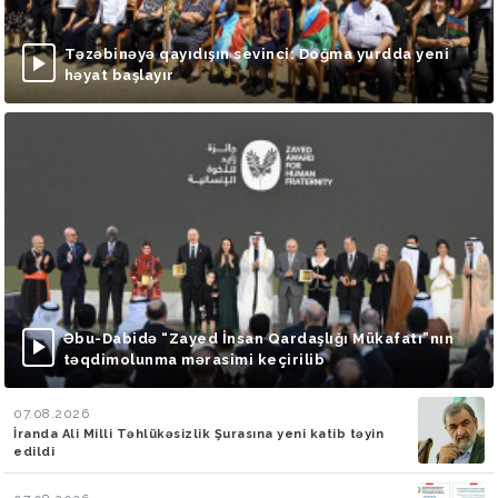
Təzəbinəyə qayıdışın sevinci: Doğma yurdda yeni
həyat başlayır
Əbu-Dabidə “Zayed İnsan Qardaşlığı Mükafatı”nın
təqdimolunma mərasimi keçirilib
07.08.2026
İranda Ali Milli Təhlükəsizlik Şurasına yeni katib təyin
edildi