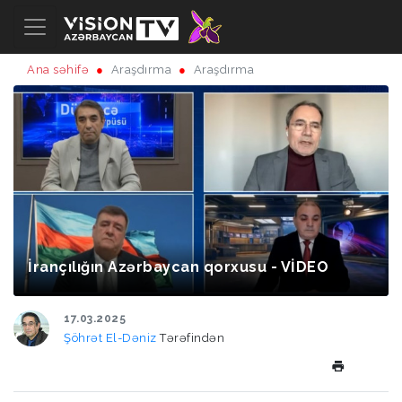
Ana səhifə
Araşdırma
Araşdırma
İrançılığın Azərbaycan qorxusu - VİDEO
17.03.2025
Şöhrət El-Dəniz
Tərəfindən