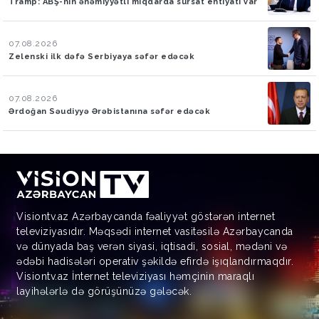
Tramp: ABŞ-nin əhəmiyyətli miqdarda sursat ehtiyatı var
07.08.2026
Zelenski ilk dəfə Serbiyaya səfər edəcək
07.08.2026
Ərdoğan Səudiyyə Ərəbistanına səfər edəcək
Visiontv.az Azərbaycanda fəaliyyət göstərən internet
televiziyasıdır. Məqsədi internet vasitəsilə Azərbaycanda
və dünyada baş verən siyasi, iqtisadi, sosial, mədəni və
ədəbi hadisələri operativ şəkildə efirdə işıqlandırmaqdır.
Visiontv.az İnternet televiziyası həmçinin maraqlı
layihələrlə də görüşünüzə gələcək.