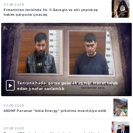
07.08.2026
Ermənistan tarixində ilk: II Qaregin və altı yepiskop
hakim qarşısına çıxacaq
Tanışına hədə-qorxu gələrək 25 min manat tələb
edən 3 nəfər saxlanılıb
07.08.2026
ARDNF Perunun “Inkia Energy” şirkətinə investisiya edib
07.08.2026