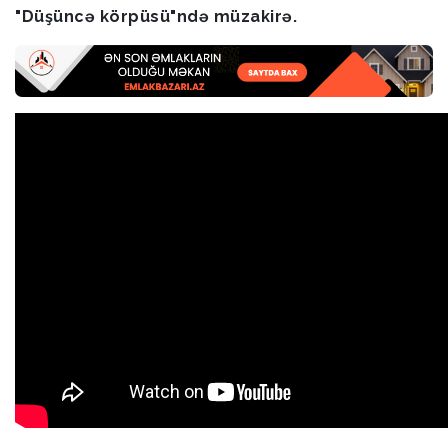
"Düşüncə körpüsü"ndə müzakirə.