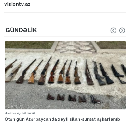
visiontv.az
GÜNDƏLIK
Hadisə
07.08.2026
Ötən gün Azərbaycanda xeyli silah-sursat aşkarlanıb