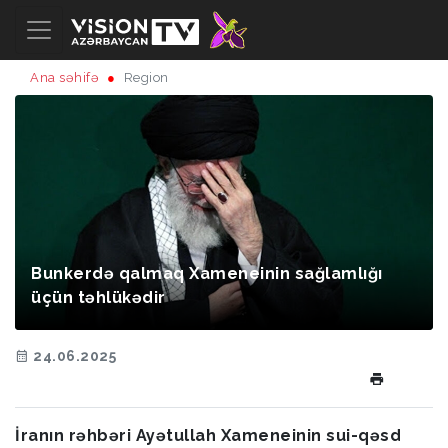
Ana səhifə
Region
Bunkerdə qalmaq Xameneinin sağlamlığı
üçün təhlükədir
24.06.2025
İranın rəhbəri Ayətullah Xameneinin sui-qəsd