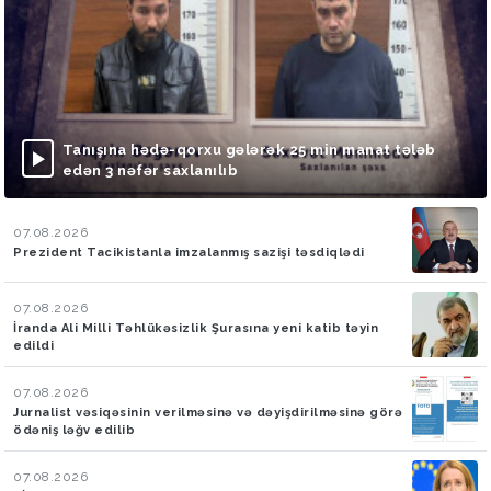
Tanışına hədə-qorxu gələrək 25 min manat tələb
edən 3 nəfər saxlanılıb
07.08.2026
Prezident Tacikistanla imzalanmış sazişi təsdiqlədi
07.08.2026
İranda Ali Milli Təhlükəsizlik Şurasına yeni katib təyin
edildi
07.08.2026
Jurnalist vəsiqəsinin verilməsinə və dəyişdirilməsinə görə
ödəniş ləğv edilib
07.08.2026