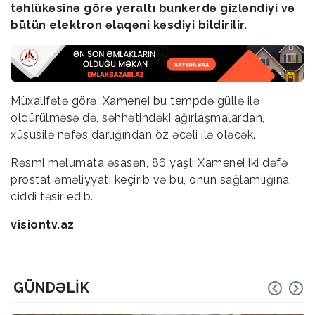
təhlükəsinə görə yeraltı bunkerdə gizləndiyi və
bütün elektron əlaqəni kəsdiyi bildirilir.
Müxalifətə görə, Xamenei bu tempdə güllə ilə
öldürülməsə də, səhhətindəki ağırlaşmalardan,
xüsusilə nəfəs darlığından öz əcəli ilə öləcək.
Rəsmi məlumata əsasən, 86 yaşlı Xamenei iki dəfə
prostat əməliyyatı keçirib və bu, onun sağlamlığına
ciddi təsir edib.
visiontv.az
GÜNDƏLIK