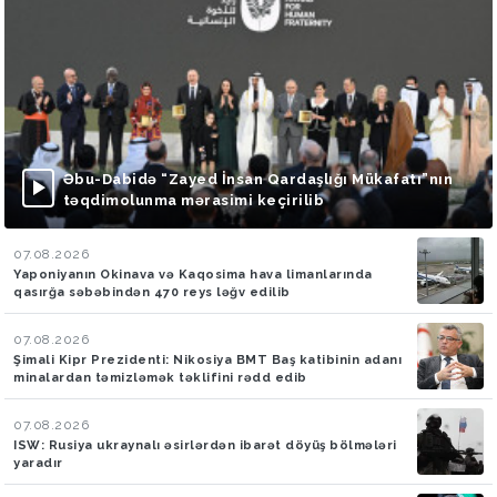
Əbu-Dabidə “Zayed İnsan Qardaşlığı Mükafatı”nın
təqdimolunma mərasimi keçirilib
07.08.2026
Yaponiyanın Okinava və Kaqosima hava limanlarında
qasırğa səbəbindən 470 reys ləğv edilib
07.08.2026
Şimali Kipr Prezidenti: Nikosiya BMT Baş katibinin adanı
minalardan təmizləmək təklifini rədd edib
07.08.2026
ISW: Rusiya ukraynalı əsirlərdən ibarət döyüş bölmələri
yaradır