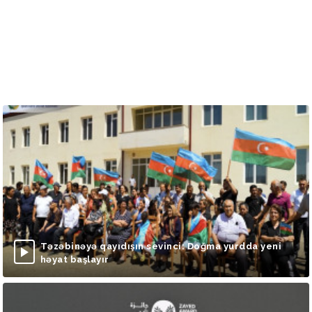
Təzəbinəyə qayıdışın sevinci: Doğma yurdda yeni
həyat başlayır