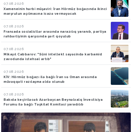
07.08.2026
Xameneinin hərbi müşaviri: İran Hörmüz boğazında ikinci
marşrutun açılmasına icazə verməyəcək
07.08.2026
Fransada sosialistlər arasında narazılıq yaranıb, partiya
rəhbərliyinin qarşısında şərt qoyulub
07.08.2026
Mikayıl Cabbarov: "Süni intellekt sayəsində karbamid
zavodunda istehsal artıb"
07.08.2026
KİV: Hörmüz boğazı ilə bağlı İran və Oman arasında
müvəqqəti razılaşma əldə olunub
07.08.2026
Bakıda keçiriləcək Azərbaycan Beynəlxalq İnvestisiya
Forumu ilə bağlı Təşkilat Komitəsi yaradılıb