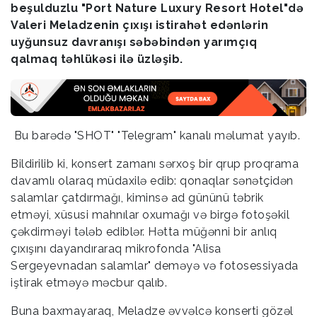
beşulduzlu "Port Nature Luxury Resort Hotel"də
Valeri Meladzenin çıxışı istirahət edənlərin
uyğunsuz davranışı səbəbindən yarımçıq
qalmaq təhlükəsi ilə üzləşib.
Bu barədə "SHOT" "Telegram" kanalı məlumat yayıb.
Bildirilib ki, konsert zamanı sərxoş bir qrup proqrama
davamlı olaraq müdaxilə edib: qonaqlar sənətçidən
salamlar çatdırmağı, kiminsə ad gününü təbrik
etməyi, xüsusi mahnılar oxumağı və birgə fotoşəkil
çəkdirməyi tələb ediblər. Hətta müğənni bir anlıq
çıxışını dayandıraraq mikrofonda "Alisa
Sergeyevnadan salamlar" deməyə və fotosessiyada
iştirak etməyə məcbur qalıb.
Buna baxmayaraq, Meladze əvvəlcə konserti gözəl