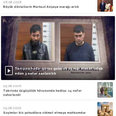
06.08.2026
Böyük dövlətlərin Mərkəzi Asiyaya marağı artıb
Tanışına hədə-qorxu gələrək 25 min manat tələb
edən 3 nəfər saxlanılıb
05.08.2026
Təbrizdə üzgüçülük hövuzunda hadisə: 14 nəfər
zəhərləndi
05.08.2026
Goyimlər biz yəhudilərə xidmət etməyə məhkumdur