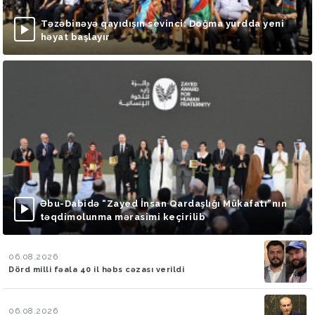
Təzəbinəyə qayıdışın sevinci: Doğma yurdda yeni
həyat başlayır
Əbu-Dabidə “Zayed İnsan Qardaşlığı Mükafatı”nın
təqdimolunma mərasimi keçirilib
06.08.2026
Dörd milli fəala 40 il həbs cəzası verildi
06.08.2026