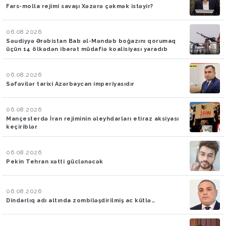
Fars-molla rejimi savaşı Xəzərə çəkmək istəyir?
06.08.2026
Səudiyyə Ərəbistan Bab əl-Məndəb boğazını qorumaq
üçün 14 ölkədən ibarət müdafiə koalisiyası yaradıb
06.08.2026
Səfəvilər tarixi Azərbaycan imperiyasıdır
06.08.2026
Mançesterdə İran rejiminin əleyhdarları etiraz aksiyası
keçiriblər
06.08.2026
Pekin Tehran xətti güclənəcək
06.08.2026
Dindarlıq adı altında zombiləşdirilmiş ac kütlə…