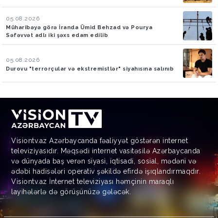
05.08.2026
Müharibəyə görə İranda Ümid Behzad və Pourya
Səfəvvət adlı iki şəxs edam edilib
05.08.2026
Durovu "terrorçular və ekstremistlər" siyahısına salınıb
Visiontv.az Azərbaycanda fəaliyyət göstərən internet
televiziyasıdır. Məqsədi internet vasitəsilə Azərbaycanda
və dünyada baş verən siyasi, iqtisadi, sosial, mədəni və
ədəbi hadisələri operativ şəkildə efirdə işıqlandırmaqdır.
Visiontv.az İnternet televiziyası həmçinin maraqlı
layihələrlə də görüşünüzə gələcək.