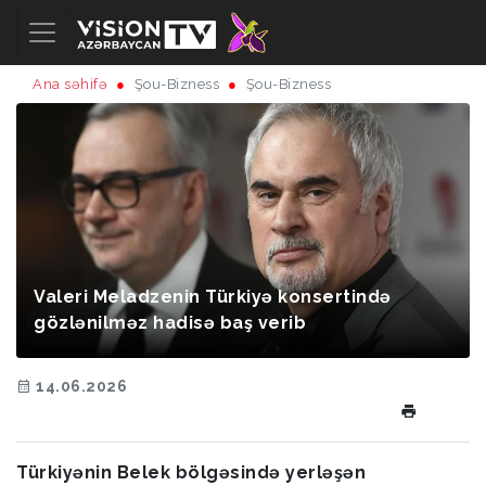
Ana səhifə
Şou-Bizness
Şou-Bizness
Valeri Meladzenin Türkiyə konsertində
gözlənilməz hadisə baş verib
14.06.2026
Türkiyənin Belek bölgəsində yerləşən