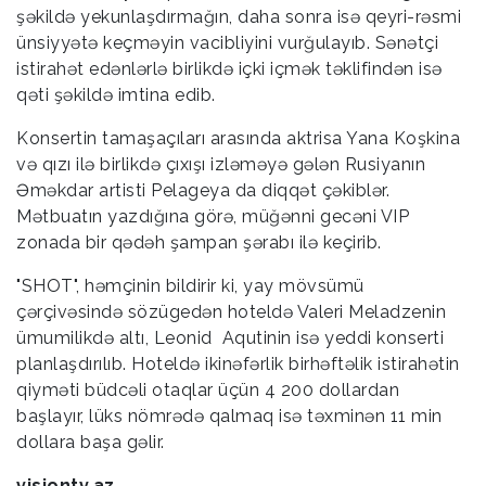
şəkildə yekunlaşdırmağın, daha sonra isə qeyri-rəsmi
ünsiyyətə keçməyin vacibliyini vurğulayıb. Sənətçi
istirahət edənlərlə birlikdə içki içmək təklifindən isə
qəti şəkildə imtina edib.
Konsertin tamaşaçıları arasında aktrisa Yana Koşkina
və qızı ilə birlikdə çıxışı izləməyə gələn Rusiyanın
Əməkdar artisti Pelageya da diqqət çəkiblər.
Mətbuatın yazdığına görə, müğənni gecəni VIP
zonada bir qədəh şampan şərabı ilə keçirib.
"SHOT", həmçinin bildirir ki, yay mövsümü
çərçivəsində sözügedən hoteldə Valeri Meladzenin
ümumilikdə altı, Leonid Aqutinin isə yeddi konserti
planlaşdırılıb. Hoteldə ikinəfərlik birhəftəlik istirahətin
qiyməti büdcəli otaqlar üçün 4 200 dollardan
başlayır, lüks nömrədə qalmaq isə təxminən 11 min
dollara başa gəlir.
visiontv.az