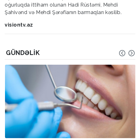
oğurluqda ittiham olunan Hadi Rüstəmi, Mehdi
Şahivənd və Mehdi Şərəfianın barmaqları kəsilib.
visiontv.az
GÜNDƏLIK