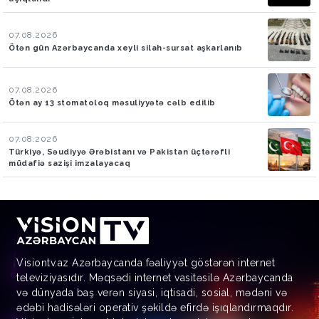
07.08.2026
Ötən gün Azərbaycanda xeyli silah-sursat aşkarlanıb
07.08.2026
Ötən ay 13 stomatoloq məsuliyyətə cəlb edilib
07.08.2026
Türkiyə, Səudiyyə Ərəbistanı və Pakistan üçtərəfli
müdafiə sazişi imzalayacaq
Visiontv.az Azərbaycanda fəaliyyət göstərən internet
televiziyasıdır. Məqsədi internet vasitəsilə Azərbaycanda
və dünyada baş verən siyasi, iqtisadi, sosial, mədəni və
ədəbi hadisələri operativ şəkildə efirdə işıqlandırmaqdır.