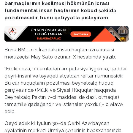
barmaqlarının kəsilməsi hökmünün icrası
fundamental insan haqlarının kobud şəkildə
pozulmasıdır, bunu qətiyyətlə pisləyirəm.
Bunu BMT-nin İrandakı insan haqları üzrə xüsusi
məruzəçisi May Sato özünün X hesabında yazıb.
"Fiziki cəza, o cümlədən amputasiya işgəncə, qəddar,
qeyri-insani və ləyaqəti alçaldan rəftar nümunəsidir.
Bu cür hüquqların pozulması beynəlxalq hüquq
çərçivəsində (Mülki və Siyasi Hüquqlar haqqında
Beynəlxalq Paktın 7-ci maddəsi də daxil olmaqla)
tamamilə qadağandır və istisnalar yoxdur",- o əlavə
edib.
Qeyd edək ki, iyulun 30-da Qərbi Azərbaycan
əyalətinin mərkəzi Urmiya şəhərinin həbsxanasında