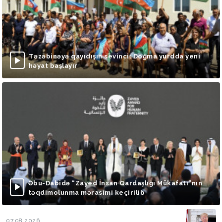
Təzəbinəyə qayıdışın sevinci: Doğma yurdda yeni
həyat başlayır
Əbu-Dabidə “Zayed İnsan Qardaşlığı Mükafatı”nın
təqdimolunma mərasimi keçirilib
07.08.2026