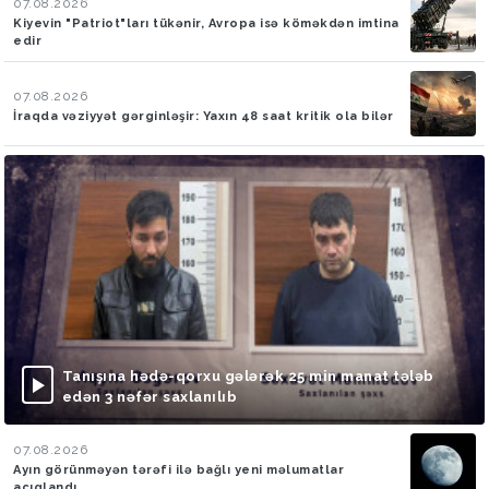
07.08.2026
Kiyevin "Patriot"ları tükənir, Avropa isə köməkdən imtina
edir
07.08.2026
İraqda vəziyyət gərginləşir: Yaxın 48 saat kritik ola bilər
Tanışına hədə-qorxu gələrək 25 min manat tələb
edən 3 nəfər saxlanılıb
07.08.2026
Ayın görünməyən tərəfi ilə bağlı yeni məlumatlar
açıqlandı