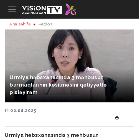
Ana səhifə
Region
Urmiya həbsxanasında 3 məhbusun
barmaqlarının kəsilməsini qətiyyətlə
pisləyirəm
02.08.2025
Urmiya həbsxanasında 3 məhbusun