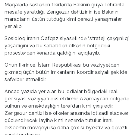
Məqalədə səslənən fikirlərdə Bakının guya Tehranla
məsafə yaratdığı, Zəngəzur dəhlizinin isə Bakının
maraqlarını üstün tutduğu kimi qərəzli yanaşmalar
yer alıb.
Sosioloq İranın Qafqaz siyasətində “strateji çaşqınlıq”
yaşadığını və bu səbəbdən ölkənin bölgədəki
proseslərdən kənarda qaldığını açıqlayıb.
Onun fikrincə, İslam Respublikası bu vəziyyətdən
çıxmaq üçün bütün imkanlarını koordinasiyalı şəkildə
səfərbər etməlidir.
Ancaq yazıda yer alan bu iddialar bölgədəki real
geosiyasi vəziyyəti əks etdirmir. Azərbaycan bölgədə
sülhün və əməkdaşlığın tərəfdarı kimi çıxış edir,
Zəngəzur dəhlizi isə ölkələr arasında iqtisadi əlaqələri
gücləndirəcək layihə kimi nəzərdə tutulur. İranlı
ekspertin mövqeyi isə daha çox subyektiv və qərəzli
xarakter daşıyır.