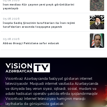
05.08.2026
İran mediası Kür çayının yeni peyk görüntülərini
yayımlayıb
05.08.2026
İraqda Sadiq Şirazinin tərəfdarları ilə İran rejimi
tərəfdarları arasında toqquşma yaşanıb
05.08.2026
Abbas Əraqçi Pakistana səfər edəcək
Visiontv.az Azərbaycanda fəaliyyət göstərən internet
televiziyasıdır. Məqsədi internet vasitəsilə Azərbaycanda
və dünyada baş verən siyasi, iqtisadi, sosial, mədəni və
ədəbi hadisələri operativ şəkildə efirdə işıqlandırmaqdır.
Visiontv.az İnternet televiziyası həmçinin maraqlı
layihələrlə də görüşünüzə gələcək.