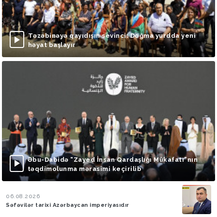
Təzəbinəyə qayıdışın sevinci: Doğma yurdda yeni
həyat başlayır
Əbu-Dabidə “Zayed İnsan Qardaşlığı Mükafatı”nın
təqdimolunma mərasimi keçirilib
06.08.2026
Səfəvilər tarixi Azərbaycan imperiyasıdır