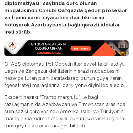
diplomatiyası” saytında dərc olunan
məqaləsində Cənubi Qafqazda gedən proseslər
və İranın xarici siyasətinə dair fikirlərini
bölüşərək Azərbaycanla bağlı qərəzli iddialar
irəli sürüb.
O, ABŞ diplomatı Pol Qobelin illər əvvəl təklif etdiyi,
Laçın və Zəngəzur dəhlizlərinin ərazi mübadiləsini
nəzərdə tutan planı xatırladaraq, bunun guya İranın
“geostrateji maraqlarına” qarşı yönəldiyini iddia edib.
Ekspert hazırkı “Tramp marşrutu” ilə bağlı
razılaşmanın da Azərbaycan və Ermənistan arasında
sülh sazişi çərçivəsində Amerika, İsrail və Türkiyənin
maraqlarına xidmət etdiyini, bunun isə İranın regional
mövqeyinə zərər vuracağını bildirib.