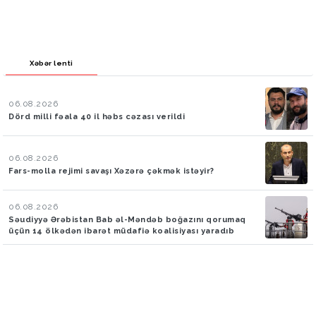
Xəbər lenti
06.08.2026
Dörd milli fəala 40 il həbs cəzası verildi
06.08.2026
Fars-molla rejimi savaşı Xəzərə çəkmək istəyir?
06.08.2026
Səudiyyə Ərəbistan Bab əl-Məndəb boğazını qorumaq
üçün 14 ölkədən ibarət müdafiə koalisiyası yaradıb