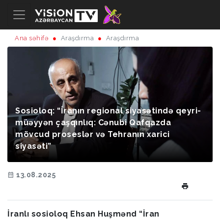
Ana səhifə
Araşdırma
Araşdırma
Sosioloq: “İranın regional siyasətində qeyri-
müəyyən çaşqınlıq: Cənubi Qafqazda
mövcud proseslər və Tehranın xarici
siyasəti”
13.08.2025
İranlı sosioloq Ehsan Huşmənd “İran