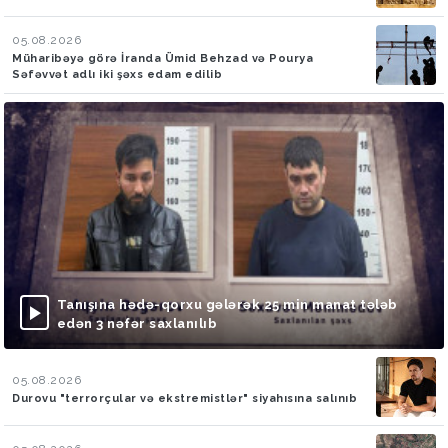
05.08.2026
Müharibəyə görə İranda Ümid Behzad və Pourya
Səfəvvət adlı iki şəxs edam edilib
Tanışına hədə-qorxu gələrək 25 min manat tələb
edən 3 nəfər saxlanılıb
05.08.2026
Durovu "terrorçular və ekstremistlər" siyahısına salınıb