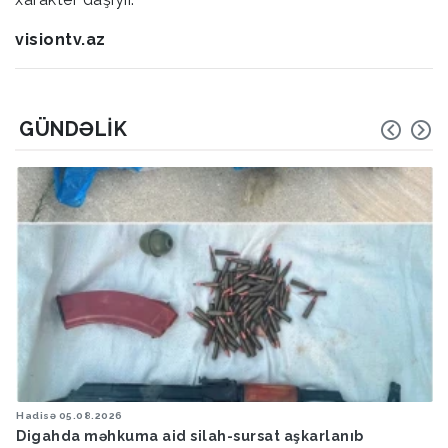
visiontv.az
GÜNDƏLIK
Hadisə
05.08.2026
Digahda məhkuma aid silah-sursat aşkarlanıb