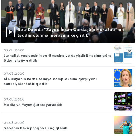
Əbu-Dabidə “Zayed İnsan Qardaşlığı Mükafatı”nın
təqdimolunma mərasimi keçirilib
07.08.2026
Jurnalist vəsiqəsinin verilməsinə və dəyişdirilməsinə görə
ödəniş ləğv edilib
07.08.2026
Aİ Rusiyanın hərbi-sənaye kompleksinə qarşı yeni
sanksiyalar tətbiq edib
07.08.2026
Media və Yayım Şurası yaradılıb
07.08.2026
Sabahın hava proqnozu açıqlanıb