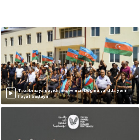
Təzəbinəyə qayıdışın sevinci: Doğma yurdda yeni
həyat başlayır