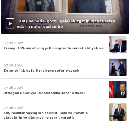
Tanışına hədə-qorxu gələrək 25 min manat tələb
edən 3 nəfər saxlanılıb
07.08.2026
Tramp: ABŞ-nin əhəmiyyətli miqdarda sursat ehtiyatı var
07.08.2026
Zelenski ilk dəfə Serbiyaya səfər edəcək
07.08.2026
Ərdoğan Səudiyyə Ərəbistanına səfər edəcək
07.08.2026
ABŞ rəsmisi: Vaşinqton sammiti Bakı və İrəvanla
əlaqələrin yenilənməsinə şərait yaradıb