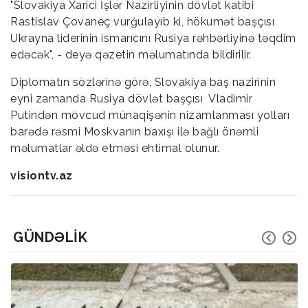
"Slovakiya Xarici İşlər Nazirliyinin dövlət katibi
Rastislav Çovaneç vurğulayıb ki, hökumət başçısı
Ukrayna liderinin ismarıcını Rusiya rəhbərliyinə təqdim
edəcək", - deyə qəzetin məlumatında bildirilir.
Diplomatın sözlərinə görə, Slovakiya baş nazirinin
eyni zamanda Rusiya dövlət başçısı Vladimir
Putindən mövcud münaqişənin nizamlanması yolları
barədə rəsmi Moskvanın baxışı ilə bağlı önəmli
məlumatlar əldə etməsi ehtimal olunur.
visiontv.az
GÜNDƏLIK