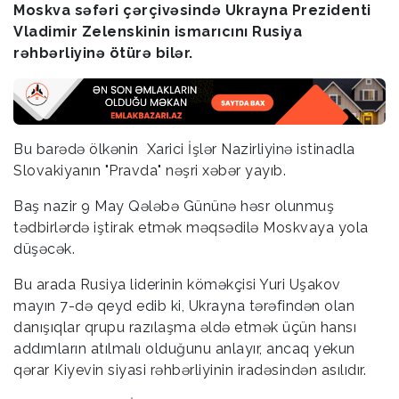
Moskva səfəri çərçivəsində Ukrayna Prezidenti
Vladimir Zelenskinin ismarıcını Rusiya
rəhbərliyinə ötürə bilər.
Bu barədə ölkənin Xarici İşlər Nazirliyinə istinadla
Slovakiyanın "Pravda" nəşri xəbər yayıb.
Baş nazir 9 May Qələbə Gününə həsr olunmuş
tədbirlərdə iştirak etmək məqsədilə Moskvaya yola
düşəcək.
Bu arada Rusiya liderinin köməkçisi Yuri Uşakov
mayın 7-də qeyd edib ki, Ukrayna tərəfindən olan
danışıqlar qrupu razılaşma əldə etmək üçün hansı
addımların atılmalı olduğunu anlayır, ancaq yekun
qərar Kiyevin siyasi rəhbərliyinin iradəsindən asılıdır.