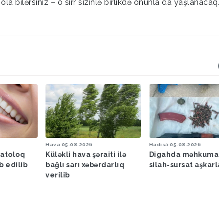
t ola bilərsiniz – o sirr sizinlə birlikdə onunla da yaşlanacaq
Hava
05.08.2026
Hadisə
05.08.2026
matoloq
Küləkli hava şəraiti ilə
Digahda məhkuma
b edilib
bağlı sarı xəbərdarlıq
silah-sursat aşkar
verilib