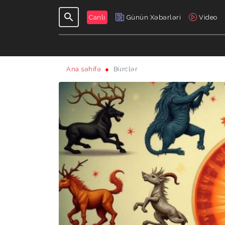
Canlı
Günün Xəbərləri
Video
Ana səhifə
Bürclər
GÜNDƏLIK
VERILIŞLƏR