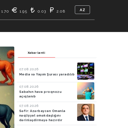
AZ
1.70
1.95
0.03
2.08
TIKASI
BIZ KIMIK
ƏLAQƏ
Xəbər lenti
07.08.2026
Media və Yayım Şurası yaradılıb
07.08.2026
Sabahın hava proqnozu
açıqlanıb
07.08.2026
Səfir: Azərbaycan Omanla
nəqliyyat əməkdaşlığını
dərinləşdirməyə hazırdır