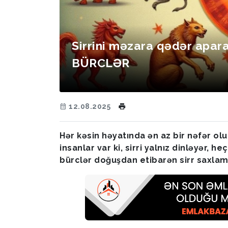
Sirrini məzara qədər apar
BÜRCLƏR
12.08.2025
Hər kəsin həyatında ən az bir nəfər olu
insanlar var ki, sirri yalnız dinləyər, 
bürclər doğuşdan etibarən sirr saxlam