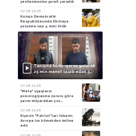
yenilənməsinə şərait yaradıb
07.08.2026
Konqo Demokratik
Respublikasında Ebolaya
yoluxma sayı 4 mini ötüb
Tanışına hədə-qorxu gələrək
25 min manat tələb edən 3
nəfər saxlanılıb
07.08.2026
"Meta" uşaqların
psixologiyasına zərərə görə
yarım milyarddan çox
cərimələndi
07.08.2026
Kiyevin "Patriot"ları tükənir,
Avropa isə köməkdən imtina
edir
07.08.2026