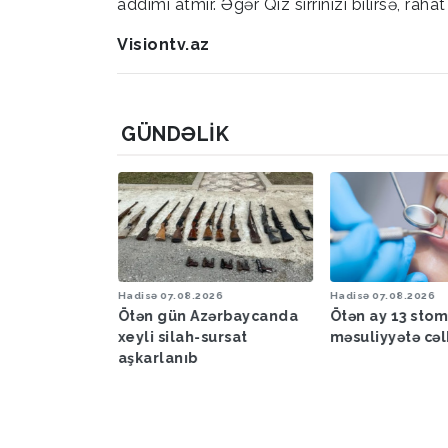
addımı atmır. Əgər Qız sirrinizi bilirsə, raha
Visiontv.az
GÜNDƏLIK
6
Hadisə
07.08.2026
Hadisə
07.08.2026
a proqnozu
Ötən gün Azərbaycanda
Ötən ay 13 sto
xeyli silah-sursat
məsuliyyətə cəl
aşkarlanıb