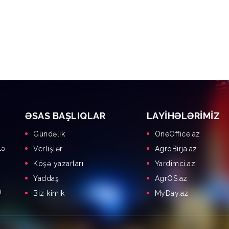
ƏSAS BAŞLIQLAR
LAYIHƏLƏRIMIZ
Gündəlik
OneOffice.az
lə
Verlişlər
AgroBirja.az
Köşə yazarları
Yardimci.az
Yaddaş
AgrOS.az
ı
Biz kimik
MyDay.az