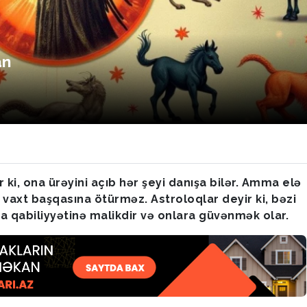
an
r ki, ona ürəyini açıb hər şeyi danışa bilər. Amma elə
heç vaxt başqasına ötürməz. Astroloqlar deyir ki, bəzi
a qabiliyyətinə malikdir və onlara güvənmək olar.