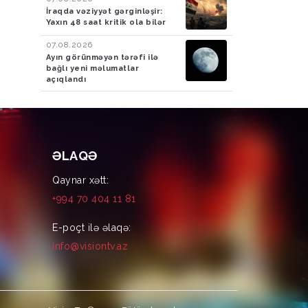
İraqda vəziyyət gərginləşir:
Yaxın 48 saat kritik ola bilər
07.08.2026
Ayın görünməyən tərəfi ilə
bağlı yeni məlumatlar
açıqlandı
ƏLAQƏ
Qaynar xətt:
+994 70 404 11 81
E-poçt ilə əlaqə:
info@visiontv.az