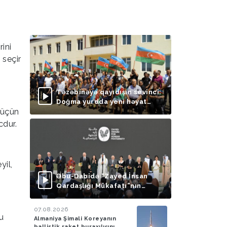
ini
 seçir
Təzəbinəyə qayıdışın sevinci:
Doğma yurdda yeni həyat
r üçün
başlayır
cdur.
yil,
Əbu-Dabidə “Zayed İnsan
Qardaşlığı Mükafatı”nın
təqdimolunma mərasimi
keçirilib
07.08.2026
u
Almaniya Şimali Koreyanın
ballistik raket buraxılışını