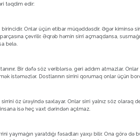
ri təqdim edir:
rincidir. Onlar üçün etibar müqəddəsdir. Əgər kiminsə sirr
bir parçasına çevrilir. Əqrəb həmin sirri açmaqdansa, susmağı
sa belə.
ə tanınır. Bir dəfə söz veriblərsə, geri addım atmazlar. Onla
tirmək istəməzlər. Dostlarının sirrini qorumaq onlar üçün bor
sirrini öz ürəyində saxlayar. Onlar sirri yalnız söz olaraq de
insana isə heç vaxt dərindən açılmaz.
rrini yaymağın yaratdığı fəsadları yaxşı bilir. Ona görə də b