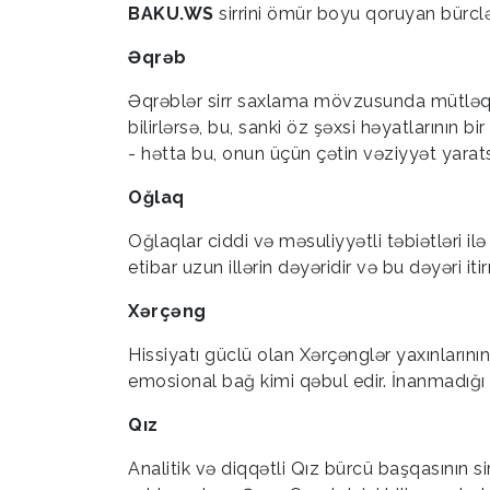
BAKU.WS
sirrini ömür boyu qoruyan bürclə
Əqrəb
Əqrəblər sirr saxlama mövzusunda mütləq bi
bilirlərsə, bu, sanki öz şəxsi həyatlarının 
- hətta bu, onun üçün çətin vəziyyət yarat
Oğlaq
Oğlaqlar ciddi və məsuliyyətli təbiətləri il
etibar uzun illərin dəyəridir və bu dəyəri i
Xərçəng
Hissiyatı güclü olan Xərçənglər yaxınlarının 
emosional bağ kimi qəbul edir. İnanmadığı 
Qız
Analitik və diqqətli Qız bürcü başqasının si