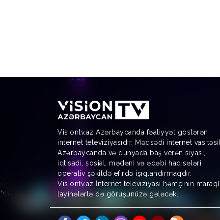
Visiontv.az Azərbaycanda fəaliyyət göstərən
internet televiziyasıdır. Məqsədi internet vasitəsi
Azərbaycanda və dünyada baş verən siyasi,
iqtisadi, sosial, mədəni və ədəbi hadisələri
operativ şəkildə efirdə işıqlandırmaqdır.
Visiontv.az İnternet televiziyası həmçinin maraql
layihələrlə də görüşünüzə gələcək.