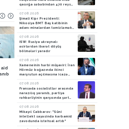
qasırğa səbəbindən 470 reys
ləğv edilib
07.08.2026
Şimali Kipr Prezidenti:
Nikosiya BMT Baş katibinin
adanı minalardan təmizləmək
təklifini rədd edib
07.08.2026
ISW: Rusiya ukraynalı
əsirlərdən ibarət döyüş
bölmələri yaradır
07.08.2026
Hava
05.08.2026
Hadisə
05.08.2026
Xameneinin hərbi müşaviri: İran
 aid
Bakıya yağış yağacaq
Azərbaycan gömrükçü
Hörmüz boğazında ikinci
lanıb
İrandan Britaniyaya y
marşrutun açılmasına icazə
verməyəcək
aparan maşında 4,5 k
07.08.2026
tiryək aşkarlayıblar-
Fransada sosialistlər arasında
FOTO
narazılıq yaranıb, partiya
rəhbərliyinin qarşısında şərt
qoyulub
07.08.2026
Mikayıl Cabbarov: "Süni
intellekt sayəsində karbamid
zavodunda istehsal artıb"