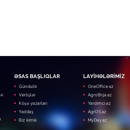
ƏSAS BAŞLIQLAR
LAYIHƏLƏRIMIZ
Gündəlik
OneOffice.az
lə
Verlişlər
AgroBirja.az
Köşə yazarları
Yardimci.az
Yaddaş
AgrOS.az
ı
Biz kimik
MyDay.az