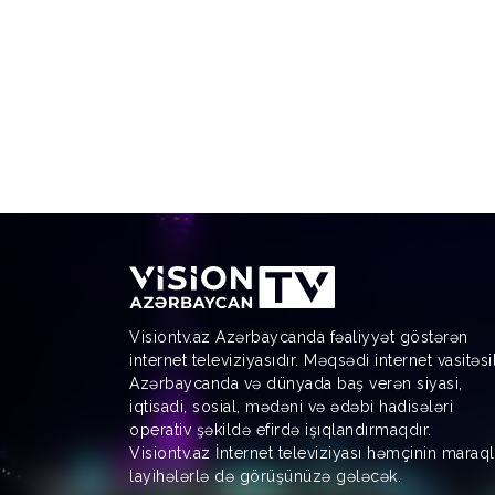
Visiontv.az Azərbaycanda fəaliyyət göstərən
internet televiziyasıdır. Məqsədi internet vasitəsi
Azərbaycanda və dünyada baş verən siyasi,
iqtisadi, sosial, mədəni və ədəbi hadisələri
operativ şəkildə efirdə işıqlandırmaqdır.
Visiontv.az İnternet televiziyası həmçinin maraql
layihələrlə də görüşünüzə gələcək.