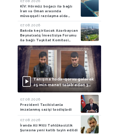
07.08.2026
KİV: Hörmüz boğazı ilə bağlı
İran və Oman arasında
müvəqqəti razılaşma əldə
olunub
07.08.2026
Bakıda keçiriləcək Azərbaycan
Beynəlxalq İnvestisiya Forumu
ilə bağlı Təşkilat Komitəsi
yaradılıb
Tanışına hədə-qorxu gələrək
25 min manat tələb edən 3
nəfər saxlanılıb
07.08.2026
Prezident Tacikistanla
imzalanmış sazişi təsdiqlədi
07.08.2026
İranda Ali Milli Təhlükəsizlik
Şurasına yeni katib təyin edildi