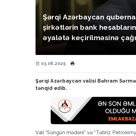
Şərqi Azərbaycan qubernat
şirkətlərin bank hesabların
əyalətə keçirilməsinə çağı
03.08.2025
Şərqi Azərbaycan valisi Bəhram Sərməs
tənqid edib.
Vali “Süngün mədəni” və “Təbriz Petrokimya