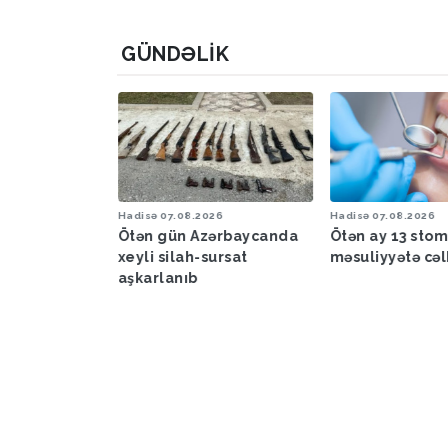
GÜNDƏLIK
6
Hadisə
07.08.2026
Hadisə
07.08.2026
a proqnozu
Ötən gün Azərbaycanda
Ötən ay 13 sto
xeyli silah-sursat
məsuliyyətə cəl
aşkarlanıb