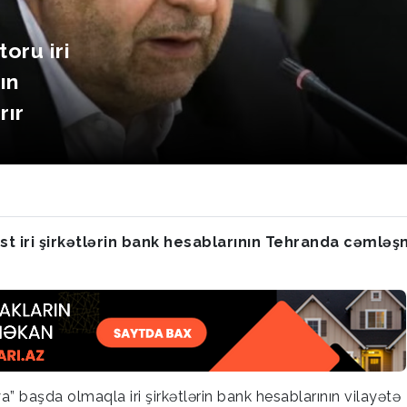
oru iri
ın
rır
t iri şirkətlərin bank hesablarının Tehranda cəmləş
” başda olmaqla iri şirkətlərin bank hesablarının vilayətə