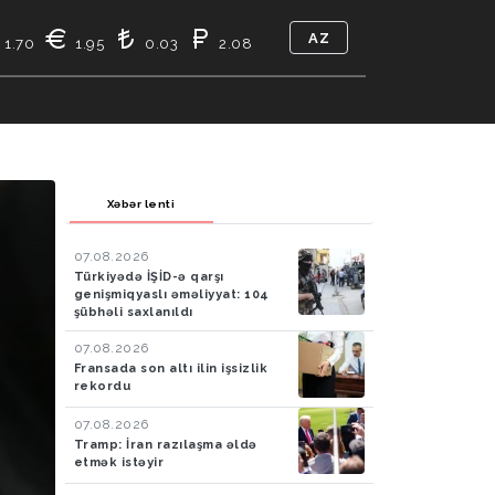
AZ
1.70
1.95
0.03
2.08
TIKASI
BIZ KIMIK
ƏLAQƏ
Xəbər lenti
07.08.2026
Türkiyədə İŞİD-ə qarşı
genişmiqyaslı əməliyyat: 104
şübhəli saxlanıldı
07.08.2026
Fransada son altı ilin işsizlik
rekordu
07.08.2026
Tramp: İran razılaşma əldə
etmək istəyir