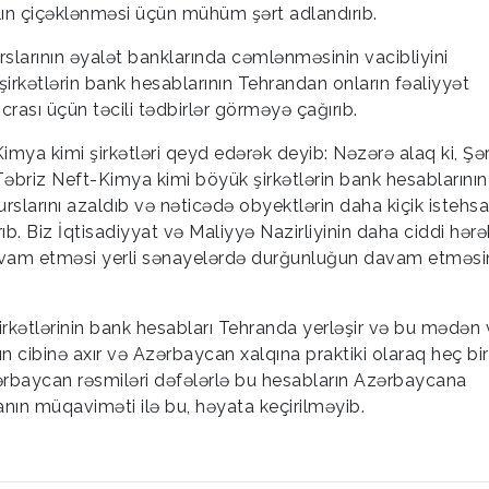
alın çiçəklənməsi üçün mühüm şərt adlandırıb.
rslarının əyalət banklarında cəmlənməsinin vacibliyini
 şirkətlərin bank hesablarının Tehrandan onların fəaliyyət
icrası üçün təcili tədbirlər görməyə çağırıb.
ya kimi şirkətləri qeyd edərək deyib: Nəzərə alaq ki, Şər
riz Neft-Kimya kimi böyük şirkətlərin bank hesablarının
slarını azaldıb və nəticədə obyektlərin daha kiçik istehsa
b. Biz İqtisadiyyat və Maliyyə Nazirliyinin daha ciddi hərə
 davam etməsi yerli sənayelərdə durğunluğun davam etməsi
rkətlərinin bank hesabları Tehranda yerləşir və bu mədən 
rın cibinə axır və Azərbaycan xalqına praktiki olaraq heç bir
zərbaycan rəsmiləri dəfələrlə bu hesabların Azərbaycana
ranın müqaviməti ilə bu, həyata keçirilməyib.