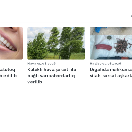
Hava
05.08.2026
Hadisə
05.08.2026
matoloq
Küləkli hava şəraiti ilə
Digahda məhkuma
b edilib
bağlı sarı xəbərdarlıq
silah-sursat aşkar
verilib