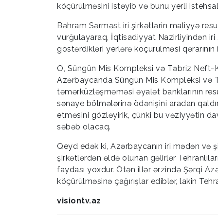
köçürülməsini istəyib və bunu yerli istehs
Bəhram Sərməst iri şirkətlərin maliyyə resu
vurğulayaraq, İqtisadiyyat Nazirliyindən iri
göstərdikləri yerlərə köçürülməsi qərarının 
O, Süngün Mis Kompleksi və Təbriz Neft-Kim
Azərbaycanda Süngün Mis Kompleksi və Təb
təmərküzləşməməsi əyalət banklarının resur
sənaye bölmələrinə ödənişini aradan qaldırı
etməsini gözləyirik, çünki bu vəziyyətin
səbəb olacaq.
Qeyd edək ki, Azərbaycanın iri mədən və şi
şirkətlərdən əldə olunan gəlirlər Tehranlıla
faydası yoxdur. Ötən illər ərzində Şərqi A
köçürülməsinə çağırışlar ediblər, lakin Teh
visiontv.az