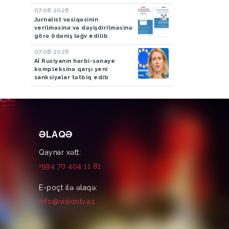
07.08.2026
Jurnalist vəsiqəsinin
verilməsinə və dəyişdirilməsinə
görə ödəniş ləğv edilib
07.08.2026
Aİ Rusiyanın hərbi-sənaye
kompleksinə qarşı yeni
sanksiyalar tətbiq edib
ƏLAQƏ
Qaynar xətt:
+994 70 404 11 81
E-poçt ilə əlaqə:
info@visiontv.az