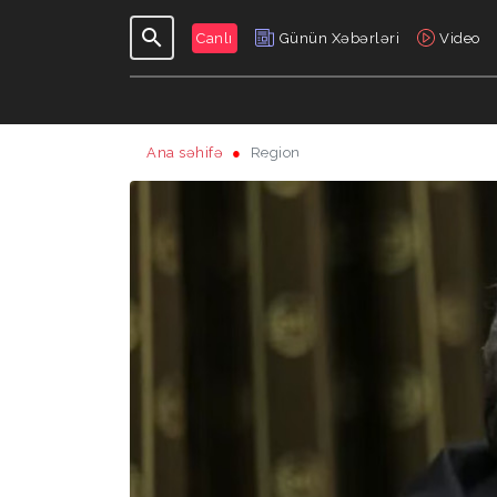
Canlı
Günün Xəbərləri
Video
Ana səhifə
Region
GÜNDƏLIK
VERILIŞLƏR