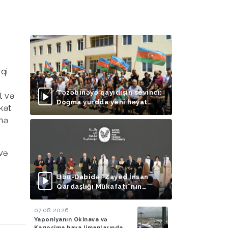
qi
Təzəbinəyə qayıdışın sevinci:
l və
Doğma yurdda yeni həyat
kət
başlayır
nə
və
Əbu-Dabidə “Zayed İnsan
Qardaşlığı Mükafatı”nın
təqdimolunma mərasimi
keçirilib
07.08.2026
Yaponiyanın Okinava və
Kaqosima hava limanlarında