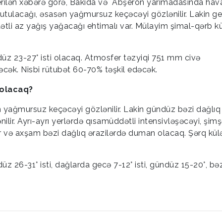
rilən xəbərə görə, Bakıda və Abşeron yarımadasında hav
 tutulacağı, əsasən yağmursuz keçəcəyi gözlənilir. Lakin g
ətli az yağış yağacağı ehtimalı var. Mülayim şimal-qərb kü
düz 23-27° isti olacaq. Atmosfer təzyiqi 751 mm civə
ək. Nisbi rütubət 60-70% təşkil edəcək.
 olacaq?
 yağmursuz keçəcəyi gözlənilir. Lakin gündüz bəzi dağlıq
ilir. Ayrı-ayrı yerlərdə qısamüddətli intensivləşəcəyi, şim
ər və axşam bəzi dağlıq ərazilərdə duman olacaq. Şərq kül
z 26-31° isti, dağlarda gecə 7-12° isti, gündüz 15-20°, bəz