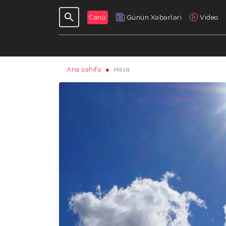
Canlı
Günün Xəbərləri
Video
Ana səhifə
Hava
GÜNDƏLIK
VERILIŞLƏR