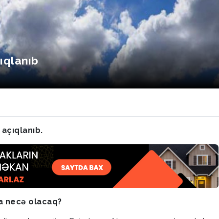
ıqlanıb
açıqlanıb.
a necə olacaq?