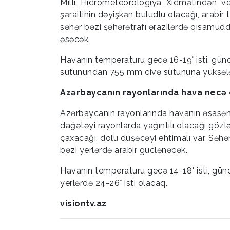
Milli Hidrometeorologiya Xidmətindən ve
şəraitinin dəyişkən buludlu olacağı, arabir
səhər bəzi şəhərətrafı ərazilərdə qısamüdd
əsəcək.
Havanın temperaturu gecə 16-19° isti, gün
sütunundan 755 mm civə sütununa yüksələc
Azərbaycanın rayonlarında hava necə
Azərbaycanın rayonlarında havanın əsasən
dağətəyi rayonlarda yağıntılı olacağı gözlən
çaxacağı, dolu düşəcəyi ehtimalı var. Səh
bəzi yerlərdə arabir güclənəcək.
Havanın temperaturu gecə 14-18° isti, gündü
yerlərdə 24-26° isti olacaq.
visiontv.az