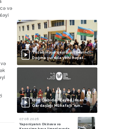
a
ecə və
ləyi
Təzəbinəyə qayıdışın sevinci:
Doğma yurdda yeni həyat
 və
başlayır
şək
əyi
i
Əbu-Dabidə “Zayed İnsan
Qardaşlığı Mükafatı”nın
təqdimolunma mərasimi
keçirilib
07.08.2026
Yaponiyanın Okinava və
Kaqosima hava limanlarında