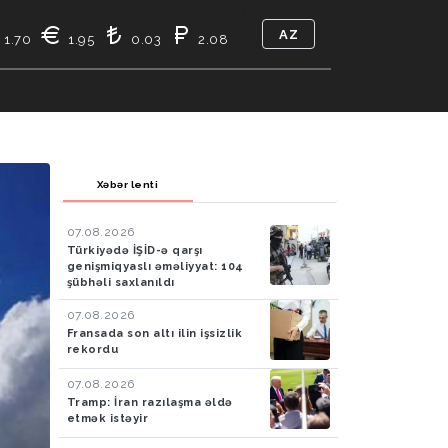
AZ
1.70
1.95
0.03
2.08
TIKASI
BIZ KIMIK
ƏLAQƏ
Xəbər lenti
07.08.2026
Türkiyədə İŞİD-ə qarşı
genişmiqyaslı əməliyyat: 104
şübhəli saxlanıldı
07.08.2026
Fransada son altı ilin işsizlik
rekordu
07.08.2026
Tramp: İran razılaşma əldə
etmək istəyir