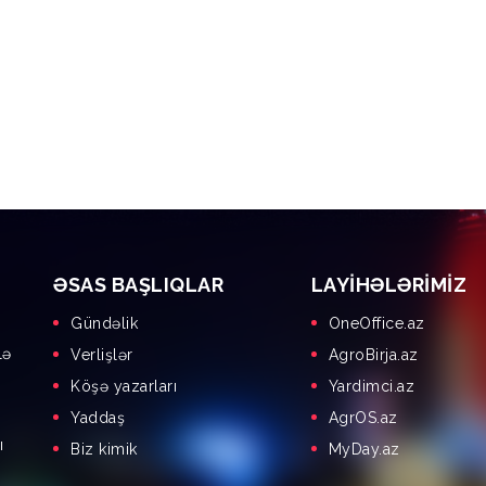
ƏSAS BAŞLIQLAR
LAYIHƏLƏRIMIZ
Gündəlik
OneOffice.az
lə
Verlişlər
AgroBirja.az
Köşə yazarları
Yardimci.az
Yaddaş
AgrOS.az
ı
Biz kimik
MyDay.az