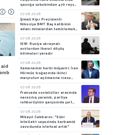
qasırğa səbəbindən 470 reys
ləğv edilib
07.08.2026
Şimali Kipr Prezidenti:
Nikosiya BMT Baş katibinin
adanı minalardan təmizləmək
təklifini rədd edib
07.08.2026
ISW: Rusiya ukraynalı
əsirlərdən ibarət döyüş
bölmələri yaradır
Hava
05.08.2026
Hadisə
05.08.2026
07.08.2026
 aid
Bakıya yağış yağacaq
Azərbaycan gömrükçü
Xameneinin hərbi müşaviri: İran
lanıb
İrandan Britaniyaya y
Hörmüz boğazında ikinci
marşrutun açılmasına icazə
aparan maşında 4,5 k
verməyəcək
tiryək aşkarlayıblar-
07.08.2026
FOTO
Fransada sosialistlər arasında
narazılıq yaranıb, partiya
rəhbərliyinin qarşısında şərt
qoyulub
07.08.2026
Mikayıl Cabbarov: "Süni
intellekt sayəsində karbamid
zavodunda istehsal artıb"