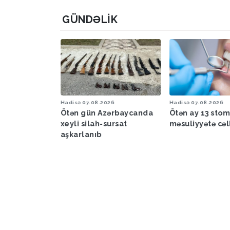
GÜNDƏLIK
6
Hadisə
07.08.2026
Hadisə
07.08.2026
a proqnozu
Ötən gün Azərbaycanda
Ötən ay 13 sto
xeyli silah-sursat
məsuliyyətə cəl
aşkarlanıb