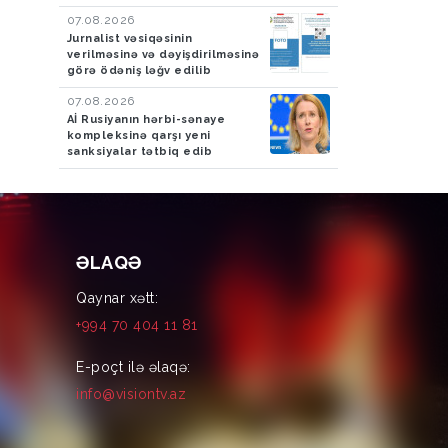
07.08.2026
Jurnalist vəsiqəsinin
verilməsinə və dəyişdirilməsinə
görə ödəniş ləğv edilib
07.08.2026
Aİ Rusiyanın hərbi-sənaye
kompleksinə qarşı yeni
sanksiyalar tətbiq edib
ƏLAQƏ
Qaynar xətt:
+994 70 404 11 81
E-poçt ilə əlaqə:
info@visiontv.az