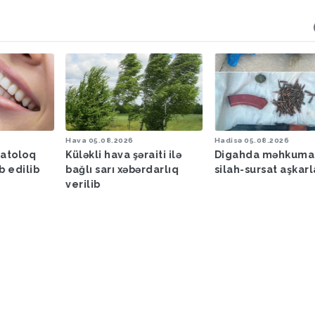
Hava
05.08.2026
Hadisə
05.08.2026
matoloq
Küləkli hava şəraiti ilə
Digahda məhkuma
b edilib
bağlı sarı xəbərdarlıq
silah-sursat aşkar
verilib