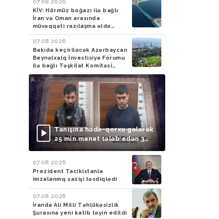
07.08.2026
KİV: Hörmüz boğazı ilə bağlı
İran və Oman arasında
müvəqqəti razılaşma əldə
olunub
07.08.2026
Bakıda keçiriləcək Azərbaycan
Beynəlxalq İnvestisiya Forumu
ilə bağlı Təşkilat Komitəsi
yaradılıb
Tanışına hədə-qorxu gələrək
25 min manat tələb edən 3
nəfər saxlanılıb
07.08.2026
Prezident Tacikistanla
imzalanmış sazişi təsdiqlədi
07.08.2026
İranda Ali Milli Təhlükəsizlik
Şurasına yeni katib təyin edildi