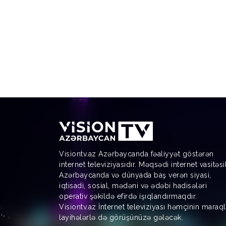
Visiontv.az Azərbaycanda fəaliyyət göstərən
internet televiziyasıdır. Məqsədi internet vasitəsi
Azərbaycanda və dünyada baş verən siyasi,
iqtisadi, sosial, mədəni və ədəbi hadisələri
operativ şəkildə efirdə işıqlandırmaqdır.
Visiontv.az İnternet televiziyası həmçinin maraql
layihələrlə də görüşünüzə gələcək.