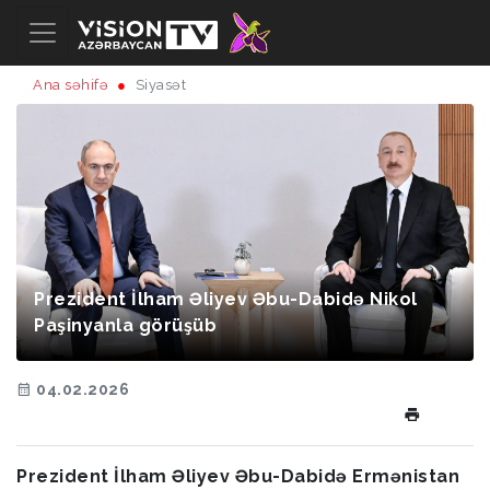
Ana səhifə
Siyasət
Prezident İlham Əliyev Əbu-Dabidə Nikol
Paşinyanla görüşüb
04.02.2026
Prezident İlham Əliyev Əbu-Dabidə Ermənistan