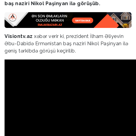
baş naziri Nikol Paşinyan ilə görüşüb.
Visiontv.az
xəbər verir ki, prezident İlham Əliyevin
Əbu-Dabidə Ermənistan baş naziri Nikol Paşinyan ilə
geniş tərkibdə görüşü keçirilib.