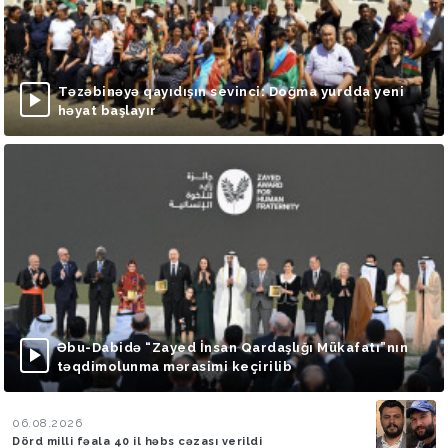
Təzəbinəyə qayıdışın sevinci: Doğma yurdda yeni
həyat başlayır
Əbu-Dabidə “Zayed İnsan Qardaşlığı Mükafatı”nın
təqdimolunma mərasimi keçirilib
06.08.2026
Dörd milli fəala 40 il həbs cəzası verildi