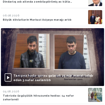
Dindarlıq adı altında zombiləşdirilmiş ac kütlə…
06.08.2026
Böyük dövlətlərin Mərkəzi Asiyaya marağı artıb
Tanışına hədə-qorxu gələrək 25 min manat tələb
edən 3 nəfər saxlanılıb
05.08.2026
Təbrizdə üzgüçülük hövuzunda hadisə: 14 nəfər
zəhərləndi