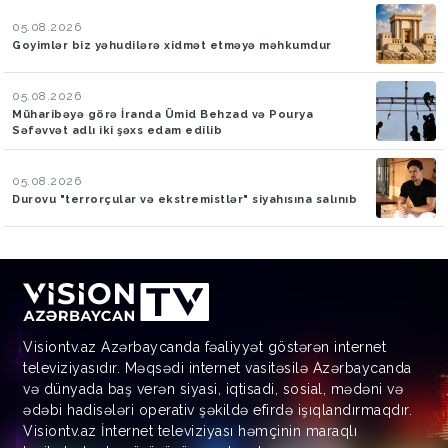
05.08.2026
Goyimlər biz yəhudilərə xidmət etməyə məhkumdur
05.08.2026
Müharibəyə görə İranda Ümid Behzad və Pourya
Səfəvvət adlı iki şəxs edam edilib
05.08.2026
Durovu "terrorçular və ekstremistlər" siyahısına salınıb
Visiontv.az Azərbaycanda fəaliyyət göstərən internet
televiziyasıdır. Məqsədi internet vasitəsilə Azərbaycanda
və dünyada baş verən siyasi, iqtisadi, sosial, mədəni və
ədəbi hadisələri operativ şəkildə efirdə işıqlandırmaqdır.
Visiontv.az İnternet televiziyası həmçinin maraqlı