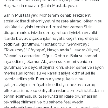
Baş nazirin müavini Şahin Mustafayevə.
Şahin Mustafayev: Möhtərəm cənab Prezident,
sosial-iqtisadi əhəmiyyətini nəzərə alaraq, ölkənin su
təhlükəsizliyinin təmin edilməsi hər zaman Sizin
diqqət mərkəzinizdə olmuş, rəhbərliyinizlə əvvəlki
illərdə böyük ölçüdə işlər həyata keçirilmiş, ehtiyat
tədbirləri görülmüş, “Taxtakörpü”, “Şəmkirçay”,
“Tovuzçay”, “Göytəpə”, Naxçıvanda “Heydər Əliyev”,
“Vayxır” su anbarları, Oğuz-Qəbələ-Bakı su kəməri
inşa edilmiş, Samur-Abşeron su kəməri yenidən
qurulmuş və qeyd etdiyiniz kimi, əksər şəhər və rayon
mərkəzləri içməli su və kanalizasiya xidmətləri ilə
təchiz edilmişdir. Bununla yanaşı, kəskin su
çatışmazlığının müşahidə edildiyini nəzərə alaraq,
ölkə ərazisində su ehtiyatlarından səmərəli istifadənin
təmin edilməsi, su təsərrüfatının idarə olunmasının
təkmilləşdirilməsi və bu sahədə fəaliyyətin
əlaqələndirilməsi məqsədilə 2020-ci il 15 aprel tarixli