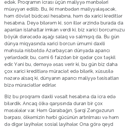
edək. Proqramın icrası üçün maliyyə mənbələri
müəyyən edilib. Bu, iki mənbədən maliyyələşəcək,
həm dövlət büdcəsi hesabına, həm də xarici kreditlər
hesabına. Deyə bilərəm ki, son illər ərzində burada da
aparılan islahatlar imkan verdi ki, biz xarici borcumuzu
böyük dərəcədə aşağı salaq və salmışıq da. Bu gün
dünya miqyasında xarici borcun ümumi daxili
məhsula nisbətdə Azərbaycan dünyada aparıcı
yerlərdədir, bu, cəmi 6 faizdən bir qədər çox təşkil
edir. Yəni bu, deməyə əsas verir ki, bu gün biz daha
çox xarici kreditlərə müraciət edə bilərik, xüsusilə
nəzərə alsaq ki, dünyanın aparıcı maliyyə təsisatları
bizə müraciətlər edirlər.
Biz bu proqramı daxili vəsait hesabına da icra edə
bilərdik. Ancaq ölkə qarşısında duran bir çox
məsələlər var. Həm Qarabağın, Şərqi Zəngəzurun
bərpası, ölkəmizin hərbi gücünün artırılması və həm
də digər layihələr, sosial layihələr. Ona görə qeyd