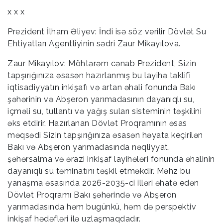
x x x
Prezident İlham Əliyev: İndi isə söz verilir Dövlət Su
Ehtiyatları Agentliyinin sədri Zaur Mikayılova.
Zaur Mikayılov: Möhtərəm cənab Prezident, Sizin
tapşırığınıza əsasən hazırlanmış bu layihə təklifi
iqtisadiyyatın inkişafı və artan əhali fonunda Bakı
şəhərinin və Abşeron yarımadasının dayanıqlı su,
içməli su, tullantı və yağış suları sisteminin təşkilini
əks etdirir. Hazırlanan Dövlət Proqramının əsas
məqsədi Sizin tapşırığınıza əsasən həyata keçirilən
Bakı və Abşeron yarımadasında nəqliyyat,
şəhərsalma və ərazi inkişaf layihələri fonunda əhalinin
dayanıqlı su təminatını təşkil etməkdir. Məhz bu
yanaşma əsasında 2026-2035-ci illəri əhatə edən
Dövlət Proqramı Bakı şəhərində və Abşeron
yarımadasında həm bugünkü, həm də perspektiv
inkişaf hədəfləri ilə uzlaşmaqdadır.