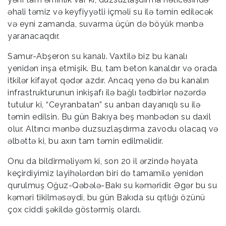
əhali təmiz və keyfiyyətli içməli su ilə təmin ediləcək
və eyni zamanda, suvarma üçün də böyük mənbə
yaranacaqdır.
Samur-Abşeron su kanalı. Vaxtilə biz bu kanalı
yenidən inşa etmişik. Bu, tam beton kanaldır və orada
itkilər kifayət qədər azdır. Ancaq yenə də bu kanalın
infrastrukturunun inkişafı ilə bağlı tədbirlər nəzərdə
tutulur ki, “Ceyranbatan” su anbarı dayanıqlı su ilə
təmin edilsin. Bu gün Bakıya beş mənbədən su daxil
olur. Altıncı mənbə duzsuzlaşdırma zavodu olacaq və
əlbəttə ki, bu axın tam təmin edilməlidir.
Onu da bildirməliyəm ki, son 20 il ərzində həyata
keçirdiyimiz layihələrdən biri də tamamilə yenidən
qurulmuş Oğuz-Qəbələ-Bakı su kəməridir. Əgər bu su
kəməri tikilməsəydi, bu gün Bakıda su qıtlığı özünü
çox ciddi şəkildə göstərmiş olardı.