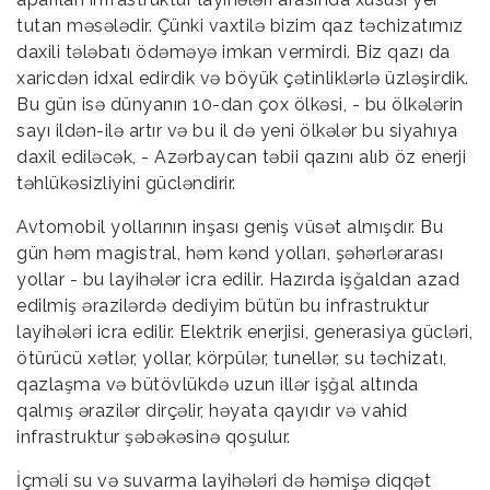
tutan məsələdir. Çünki vaxtilə bizim qaz təchizatımız
daxili tələbatı ödəməyə imkan vermirdi. Biz qazı da
xaricdən idxal edirdik və böyük çətinliklərlə üzləşirdik.
Bu gün isə dünyanın 10-dan çox ölkəsi, - bu ölkələrin
sayı ildən-ilə artır və bu il də yeni ölkələr bu siyahıya
daxil ediləcək, - Azərbaycan təbii qazını alıb öz enerji
təhlükəsizliyini gücləndirir.
Avtomobil yollarının inşası geniş vüsət almışdır. Bu
gün həm magistral, həm kənd yolları, şəhərlərarası
yollar - bu layihələr icra edilir. Hazırda işğaldan azad
edilmiş ərazilərdə dediyim bütün bu infrastruktur
layihələri icra edilir. Elektrik enerjisi, generasiya gücləri,
ötürücü xətlər, yollar, körpülər, tunellər, su təchizatı,
qazlaşma və bütövlükdə uzun illər işğal altında
qalmış ərazilər dirçəlir, həyata qayıdır və vahid
infrastruktur şəbəkəsinə qoşulur.
İçməli su və suvarma layihələri də həmişə diqqət