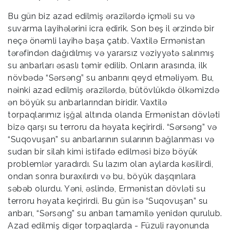
Bu gün biz azad edilmiş ərazilərdə içməli su və
suvarma layihələrini icra edirik. Son beş il ərzində bir
neçə önəmli layihə başa çatıb. Vaxtilə Ermənistan
tərəfindən dağıdılmış və yararsız vəziyyətə salınmış
su anbarları əsaslı təmir edilib. Onların arasında, ilk
növbədə “Sərsəng” su anbarını qeyd etməliyəm. Bu,
nəinki azad edilmiş ərazilərdə, bütövlükdə ölkəmizdə
ən böyük su anbarlarından biridir. Vaxtilə
torpaqlarımız işğal altında olanda Ermənistan dövləti
bizə qarşı su terroru da həyata keçirirdi. “Sərsəng” və
“Suqovuşan” su anbarlarının sularının bağlanması və
sudan bir silah kimi istifadə edilməsi bizə böyük
problemlər yaradırdı. Su lazım olan aylarda kəsilirdi,
ondan sonra buraxılırdı və bu, böyük daşqınlara
səbəb olurdu. Yəni, əslində, Ermənistan dövləti su
terroru həyata keçirirdi. Bu gün isə “Suqovuşan” su
anbarı, “Sərsəng” su anbarı tamamilə yenidən qurulub.
Azad edilmiş digər torpaqlarda - Füzuli rayonunda