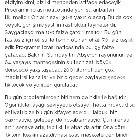
etdiyim kimi, biz iki mənbədən istifadə edəcəyik.
Proqramın icrası nəticəsində yeni su anbarları
tikilməlidir. Onların sayı 30-a yaxın olacaq. Bu da çox
böyük, genişmiqyaslı infrastruktur layihələridir.
Sayğaclaşdırma 100 faizə çatdırılmalıdır. Bu gün
fasiləsiz içməli su ilə təmin olunan əhali 70 faiz təşkil
edir. Proqramın icrası nəticəsində bu, 95 faizə
çatacaq. Bakının, Sumqayıtın, Abşeron rayonunun və
64 yaşayış məntəqəsinin su təchizatı böyük
dərəcədə yaxşılaşacaq. 200 kilometrdən çox
magistral kanallar və bir o qədər paylayıcı şəbəkə
tikiləcək və yenidən qurulacaq.
Bu gün problemlərdən biri həm də itkilərlə bağlıdır.
Əgər itkilər aşağı səviyyədə olsaydı, hətta mövcud su
ehtiyatı bizə bu gün kifayət edərdi. Halbuki biz
baxmalıyıq, gələcəyi də hesablamalıyıq. Çünki əhali
artır, sənaye artır, təbii ki, tələbat da artır. Ona görə
itkilərin kəskin azaldılması əsas məsələlərdən biridir.