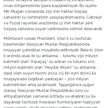
icrası istiqamətində işlərə başlanılmışdır. Bu layihə
Mil-Muğan zonasında 252 min hektar torpaq
sahəsinin su təminatının yaxşılaşdırılmasına, Cəbrayıl
və Füzuli rayonları ərazisində 12 min hektar yeni
torpaq sahəsinə suyun verilməsinə xidmət edəcəkdir.
Möhtərəm cənab Prezident, ötən il su təchizatı
baxımından Naxçıvan Muxtar Respublikasında
müəyyən çətinliklər müşahidə edilmişdir. Belə ki, ötən
il ərzində əsas iki su anbarına, - tutumu 150 milyon
kubmetr olan “Arpaçay” su anbarı və tutumu 100
milyon kubmetr olan “Heydər Əliyev” su anbarına, -
daxil olan suyun həcmi 2024-cü ilin eyni dövrü ilə
müqayisədə təqribən yarıbayarı – 200 milyon
kubmetrdən artıq azalmışdır. Tapşırığınıza uyğun
olaraq, Naxçıvan Muxtar Respublikası üzrə su
ehtiyatlarından səmərəli istifadə və əhalinin su ilə
dayanıqlı təchizatı məsələsi Komissiyanın fəaliyyəti
çərçivəsində ətraflı müzakirə edilmiş, problemlərin