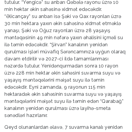
tutulur. “Yengicə” su anbarı Qəbələ rayonu üzrə 10
min hektar əkin sahəsinə xidmət edəcəkdir.
“Əlicançay” su anbarı isə Şəki və Qax rayonları üzrə
30 min hektara yaxın əkin sahəsinə xidmət etməklə
yanaşı, Şəki və Oğuz rayonları üzrə 28 yaşayış
məntəqəsinin 49 min nəfərə yaxın əhalisini içməli su
ilə təmin edəcəkdir. “Şirvan” kanalının yenidən
qurulması işləri müvafiq Sərəncamınıza uyğun olaraq
davam etdirilir və 2027-ci ildə tamamlanması
nəzərdə tutulur. Yenidənqurmadan sonra 10 rayon
üzrə 228 min hektar əkin sahəsini suvarma suyu və
yaşayış məntəqələrini məişət suyu ilə təmin
edəcəkdir. Eyni zamanda, 9 rayonun 115 min
hektaradək əkin sahəsinin suvarma suyu və yaşayış
məntəqələrini məişət suyu ilə təmin edən “Qarabağ”
kanalının yenidən qurulması üzrə layihə-smeta
sənədləri hazırlanır.
Qeyd olunanlardan əlavə, 7 suvarma kanalı yenidən