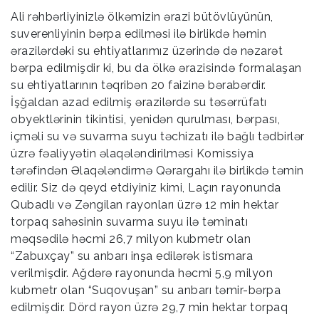
Ali rəhbərliyinizlə ölkəmizin ərazi bütövlüyünün,
suverenliyinin bərpa edilməsi ilə birlikdə həmin
ərazilərdəki su ehtiyatlarımız üzərində də nəzarət
bərpa edilmişdir ki, bu da ölkə ərazisində formalaşan
su ehtiyatlarının təqribən 20 faizinə bərabərdir.
İşğaldan azad edilmiş ərazilərdə su təsərrüfatı
obyektlərinin tikintisi, yenidən qurulması, bərpası,
içməli su və suvarma suyu təchizatı ilə bağlı tədbirlər
üzrə fəaliyyətin əlaqələndirilməsi Komissiya
tərəfindən Əlaqələndirmə Qərargahı ilə birlikdə təmin
edilir. Siz də qeyd etdiyiniz kimi, Laçın rayonunda
Qubadlı və Zəngilan rayonları üzrə 12 min hektar
torpaq sahəsinin suvarma suyu ilə təminatı
məqsədilə həcmi 26,7 milyon kubmetr olan
“Zabuxçay” su anbarı inşa edilərək istismara
verilmişdir. Ağdərə rayonunda həcmi 5,9 milyon
kubmetr olan “Suqovuşan” su anbarı təmir-bərpa
edilmişdir. Dörd rayon üzrə 29,7 min hektar torpaq