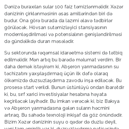
Dənizə buraxılan sular 100 faiz təmizlənməlidir. Xəzər
dənizinin çirklənməsinin əsas amillərindən biri də
budur. Ona görə burada da lazımi əlavə tədbirlər
görüləcək. Hövsan sutəmizləyici stansiyasının
modernləşdirilməsi və potensialının genişləndirilməsi
də gündəlikdə duran məsələdir.
Su sektorunda rəqəmsal idarəetmə sistemi də tətbiq
edilməlidir. Mən artıq bu barədə məlumat verdim. Bir
daha demək istəyirəm ki, Abşeron yarımadasının su
təchizatını yaxşılaşdırmaq üçün ilk dəfə olaraq
ölkəmizdə duzsuzlaşdırma zavodu inşa ediləcək. Bu
prosesə start verildi. Bunun üstünlüyü ondan ibarətdir
ki, bu, sırf xarici investisiyalar hesabına həyata
keçiriləcək layihədir. Bu imkan verəcək ki, biz Bakıya
və Abşeron yarımadasına gələn suların həcmini
artıraq. Bu sahədə texnoloji inkişaf da göz önündədir.
Bizim Xəzər dənizinin suyu o qədər də duzlu deyil,
yəni tam əminlik var ki, duzsuzlaşdırma nəticəsində