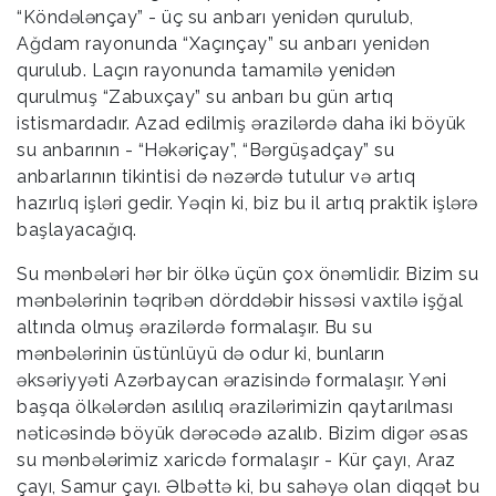
“Köndələnçay” - üç su anbarı yenidən qurulub,
Ağdam rayonunda “Xaçınçay” su anbarı yenidən
qurulub. Laçın rayonunda tamamilə yenidən
qurulmuş “Zabuxçay” su anbarı bu gün artıq
istismardadır. Azad edilmiş ərazilərdə daha iki böyük
su anbarının - “Həkəriçay”, “Bərgüşadçay” su
anbarlarının tikintisi də nəzərdə tutulur və artıq
hazırlıq işləri gedir. Yəqin ki, biz bu il artıq praktik işlərə
başlayacağıq.
Su mənbələri hər bir ölkə üçün çox önəmlidir. Bizim su
mənbələrinin təqribən dörddəbir hissəsi vaxtilə işğal
altında olmuş ərazilərdə formalaşır. Bu su
mənbələrinin üstünlüyü də odur ki, bunların
əksəriyyəti Azərbaycan ərazisində formalaşır. Yəni
başqa ölkələrdən asılılıq ərazilərimizin qaytarılması
nəticəsində böyük dərəcədə azalıb. Bizim digər əsas
su mənbələrimiz xaricdə formalaşır - Kür çayı, Araz
çayı, Samur çayı. Əlbəttə ki, bu sahəyə olan diqqət bu