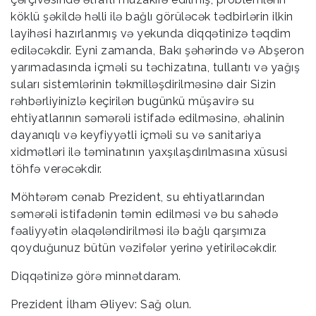
köklü şəkildə həlli ilə bağlı görüləcək tədbirlərin ilkin
layihəsi hazırlanmış və yekunda diqqətinizə təqdim
ediləcəkdir. Eyni zamanda, Bakı şəhərində və Abşeron
yarımadasında içməli su təchizatına, tullantı və yağış
suları sistemlərinin təkmilləşdirilməsinə dair Sizin
rəhbərliyinizlə keçirilən bugünkü müşavirə su
ehtiyatlarının səmərəli istifadə edilməsinə, əhalinin
dayanıqlı və keyfiyyətli içməli su və sanitariya
xidmətləri ilə təminatının yaxşılaşdırılmasına xüsusi
töhfə verəcəkdir.
Möhtərəm cənab Prezident, su ehtiyatlarından
səmərəli istifadənin təmin edilməsi və bu sahədə
fəaliyyətin əlaqələndirilməsi ilə bağlı qarşımıza
qoyduğunuz bütün vəzifələr yerinə yetiriləcəkdir.
Diqqətinizə görə minnətdaram.
Prezident İlham Əliyev: Sağ olun.