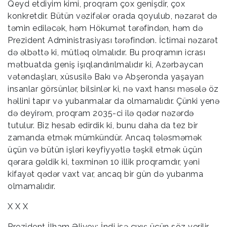
Qeyd etdiyim kimi, proqram çox genişdir, çox
konkretdir. Bütün vəzifələr orada qoyulub, nəzarət də
təmin ediləcək, həm Hökumət tərəfindən, həm də
Prezident Administrasiyası tərəfindən. İctimai nəzarət
də əlbəttə ki, mütləq olmalıdır. Bu proqramın icrası
mətbuatda geniş işıqlandırılmalıdır ki, Azərbaycan
vətəndaşları, xüsusilə Bakı və Abşeronda yaşayan
insanlar görsünlər, bilsinlər ki, nə vaxt hansı məsələ öz
həllini tapır və yubanmalar da olmamalıdır. Çünki yenə
də deyirəm, proqram 2035-ci ilə qədər nəzərdə
tutulur. Biz hesab edirdik ki, bunu daha da tez bir
zamanda etmək mümkündür. Ancaq tələsməmək
üçün və bütün işləri keyfiyyətlə təşkil etmək üçün
qərara gəldik ki, təxminən 10 illik proqramdır, yəni
kifayət qədər vaxt var, ancaq bir gün də yubanma
olmamalıdır.
X X X
Prezident İlham Əliyev: İndi isə çıxış üçün söz verilir