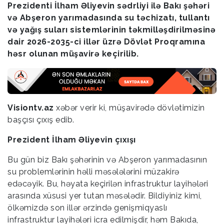
Prezidenti İlham Əliyevin sədrliyi ilə Bakı şəhəri
və Abşeron yarımadasında su təchizatı, tullantı
və yağış suları sistemlərinin təkmilləşdirilməsinə
dair 2026-2035-ci illər üzrə Dövlət Proqramına
həsr olunan müşavirə keçirilib.
Visiontv.az
xəbər verir ki, müşavirədə dövlətimizin
başçısı çıxış edib.
Prezident İlham Əliyevin çıxışı
Bu gün biz Bakı şəhərinin və Abşeron yarımadasının
su problemlərinin həlli məsələlərini müzakirə
edəcəyik. Bu, həyata keçirilən infrastruktur layihələri
arasında xüsusi yer tutan məsələdir. Bildiyiniz kimi,
ölkəmizdə son illər ərzində genişmiqyaslı
infrastruktur layihələri icra edilmişdir, həm Bakıda,