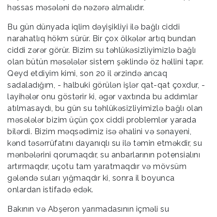
həssas məsələni də nəzərə almalıdır.
Bu gün dünyada iqlim dəyişikliyi ilə bağlı ciddi
narahatlıq hökm sürür. Bir çox ölkələr artıq bundan
ciddi zərər görür. Bizim su təhlükəsizliyimizlə bağlı
olan bütün məsələlər sistem şəklində öz həllini tapır.
Qeyd etdiyim kimi, son 20 il ərzində ancaq
sadaladığım, - halbuki görülən işlər qat-qat çoxdur, -
layihələr onu göstərir ki, əgər vaxtında bu addımlar
atılmasaydı, bu gün su təhlükəsizliyimizlə bağlı olan
məsələlər bizim üçün çox ciddi problemlər yarada
bilərdi. Bizim məqsədimiz isə əhalini və sənayeni,
kənd təsərrüfatını dayanıqlı su ilə təmin etməkdir, su
mənbələrini qorumaqdır, su anbarlarının potensialını
artırmaqdır, uçotu tam yaratmaqdır və mövsüm
gələndə suları yığmaqdır ki, sonra il boyunca
onlardan istifadə edək.
Bakının və Abşeron yarımadasının içməli su