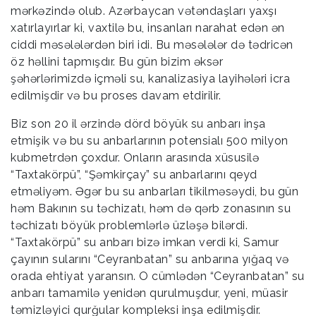
mərkəzində olub. Azərbaycan vətəndaşları yaxşı
xatırlayırlar ki, vaxtilə bu, insanları narahat edən ən
ciddi məsələlərdən biri idi. Bu məsələlər də tədricən
öz həllini tapmışdır. Bu gün bizim əksər
şəhərlərimizdə içməli su, kanalizasiya layihələri icra
edilmişdir və bu proses davam etdirilir.
Biz son 20 il ərzində dörd böyük su anbarı inşa
etmişik və bu su anbarlarının potensialı 500 milyon
kubmetrdən çoxdur. Onların arasında xüsusilə
“Taxtakörpü”, “Şəmkirçay” su anbarlarını qeyd
etməliyəm. Əgər bu su anbarları tikilməsəydi, bu gün
həm Bakının su təchizatı, həm də qərb zonasının su
təchizatı böyük problemlərlə üzləşə bilərdi.
“Taxtakörpü” su anbarı bizə imkan verdi ki, Samur
çayının sularını “Ceyranbatan” su anbarına yığaq və
orada ehtiyat yaransın. O cümlədən “Ceyranbatan” su
anbarı tamamilə yenidən qurulmuşdur, yeni, müasir
təmizləyici qurğular kompleksi inşa edilmişdir.