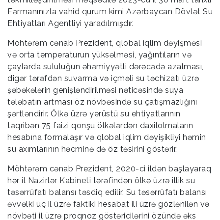
Fərmanınızla vahid qurum kimi Azərbaycan Dövlət Su
Ehtiyatları Agentliyi yaradılmışdır.
Möhtərəm cənab Prezident, qlobal iqlim dəyişməsi
və orta temperaturun yüksəlməsi, yağıntıların və
çaylarda sululuğun əhəmiyyətli dərəcədə azalması,
digər tərəfdən suvarma və içməli su təchizatı üzrə
şəbəkələrin genişləndirilməsi nəticəsində suya
tələbatın artması öz növbəsində su çatışmazlığını
şərtləndirir. Ölkə üzrə yerüstü su ehtiyatlarının
təqribən 75 faizi qonşu ölkələrdən daxilolmaların
hesabına formalaşır və qlobal iqlim dəyişikliyi həmin
su axımlarının həcminə də öz təsirini göstərir.
Möhtərəm cənab Prezident, 2020-ci ildən başlayaraq
hər il Nazirlər Kabineti tərəfindən ölkə üzrə illik su
təsərrüfatı balansı təsdiq edilir. Su təsərrüfatı balansı
əvvəlki üç il üzrə faktiki hesabat ili üzrə gözlənilən və
növbəti il üzrə proqnoz göstəricilərini özündə əks