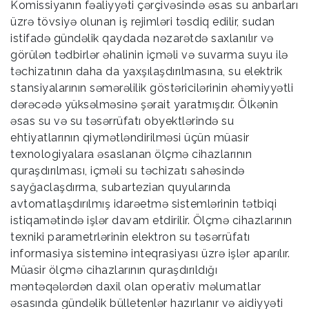
Komissiyanın fəaliyyəti çərçivəsində əsas su anbarları
üzrə tövsiyə olunan iş rejimləri təsdiq edilir, sudan
istifadə gündəlik qaydada nəzarətdə saxlanılır və
görülən tədbirlər əhalinin içməli və suvarma suyu ilə
təchizatının daha da yaxşılaşdırılmasına, su elektrik
stansiyalarının səmərəlilik göstəricilərinin əhəmiyyətli
dərəcədə yüksəlməsinə şərait yaratmışdır. Ölkənin
əsas su və su təsərrüfatı obyektlərində su
ehtiyatlarının qiymətləndirilməsi üçün müasir
texnologiyalara əsaslanan ölçmə cihazlarının
quraşdırılması, içməli su təchizatı sahəsində
sayğaclaşdırma, subartezian quyularında
avtomatlaşdırılmış idarəetmə sistemlərinin tətbiqi
istiqamətində işlər davam etdirilir. Ölçmə cihazlarının
texniki parametrlərinin elektron su təsərrüfatı
informasiya sisteminə inteqrasiyası üzrə işlər aparılır.
Müasir ölçmə cihazlarının quraşdırıldığı
məntəqələrdən daxil olan operativ məlumatlar
əsasında gündəlik bülletenlər hazırlanır və aidiyyəti