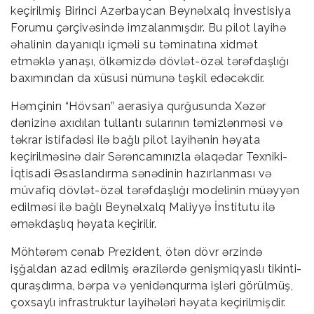
keçirilmiş Birinci Azərbaycan Beynəlxalq İnvestisiya
Forumu çərçivəsində imzalanmışdır. Bu pilot layihə
əhalinin dayanıqlı içməli su təminatına xidmət
etməklə yanaşı, ölkəmizdə dövlət-özəl tərəfdaşlığı
baxımından da xüsusi nümunə təşkil edəcəkdir.
Həmçinin “Hövsan” aerasiya qurğusunda Xəzər
dənizinə axıdılan tullantı sularının təmizlənməsi və
təkrar istifadəsi ilə bağlı pilot layihənin həyata
keçirilməsinə dair Sərəncamınızla əlaqədar Texniki-
İqtisadi Əsaslandırma sənədinin hazırlanması və
müvafiq dövlət-özəl tərəfdaşlığı modelinin müəyyən
edilməsi ilə bağlı Beynəlxalq Maliyyə İnstitutu ilə
əməkdaşlıq həyata keçirilir.
Möhtərəm cənab Prezident, ötən dövr ərzində
işğaldan azad edilmiş ərazilərdə genişmiqyaslı tikinti-
quraşdırma, bərpa və yenidənqurma işləri görülmüş,
çoxsaylı infrastruktur layihələri həyata keçirilmişdir.