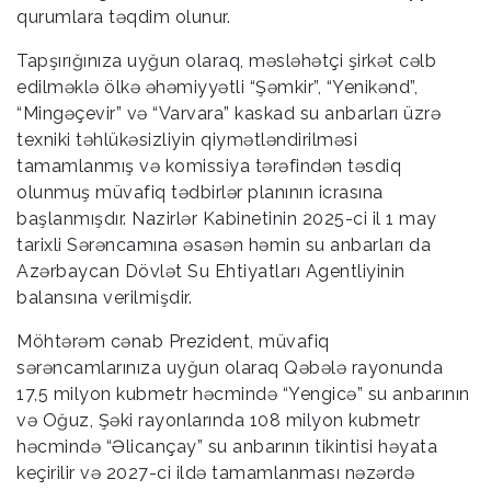
qurumlara təqdim olunur.
Tapşırığınıza uyğun olaraq, məsləhətçi şirkət cəlb
edilməklə ölkə əhəmiyyətli “Şəmkir”, “Yenikənd”,
“Mingəçevir” və “Varvara” kaskad su anbarları üzrə
texniki təhlükəsizliyin qiymətləndirilməsi
tamamlanmış və komissiya tərəfindən təsdiq
olunmuş müvafiq tədbirlər planının icrasına
başlanmışdır. Nazirlər Kabinetinin 2025-ci il 1 may
tarixli Sərəncamına əsasən həmin su anbarları da
Azərbaycan Dövlət Su Ehtiyatları Agentliyinin
balansına verilmişdir.
Möhtərəm cənab Prezident, müvafiq
sərəncamlarınıza uyğun olaraq Qəbələ rayonunda
17,5 milyon kubmetr həcmində “Yengicə” su anbarının
və Oğuz, Şəki rayonlarında 108 milyon kubmetr
həcmində “Əlicançay” su anbarının tikintisi həyata
keçirilir və 2027-ci ildə tamamlanması nəzərdə