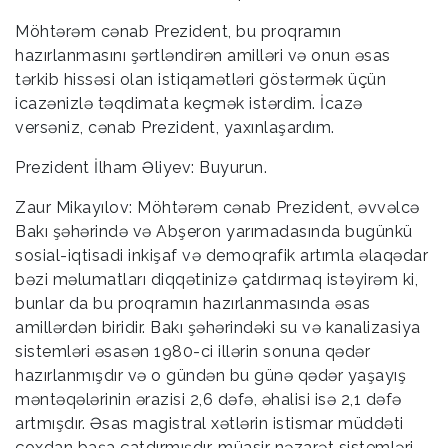
Möhtərəm cənab Prezident, bu proqramın
hazırlanmasını şərtləndirən amilləri və onun əsas
tərkib hissəsi olan istiqamətləri göstərmək üçün
icazənizlə təqdimata keçmək istərdim. İcazə
versəniz, cənab Prezident, yaxınlaşardım.
Prezident İlham Əliyev: Buyurun.
Zaur Mikayılov: Möhtərəm cənab Prezident, əvvəlcə
Bakı şəhərində və Abşeron yarımadasında bugünkü
sosial-iqtisadi inkişaf və demoqrafik artımla əlaqədar
bəzi məlumatları diqqətinizə çatdırmaq istəyirəm ki,
bunlar da bu proqramın hazırlanmasında əsas
amillərdən biridir. Bakı şəhərindəki su və kanalizasiya
sistemləri əsasən 1980-ci illərin sonuna qədər
hazırlanmışdır və o gündən bu günə qədər yaşayış
məntəqələrinin ərazisi 2,6 dəfə, əhalisi isə 2,1 dəfə
artmışdır. Əsas magistral xətlərin istismar müddəti
çoxdan başa çatdırmışdır, müasir nəzarət sistemləri