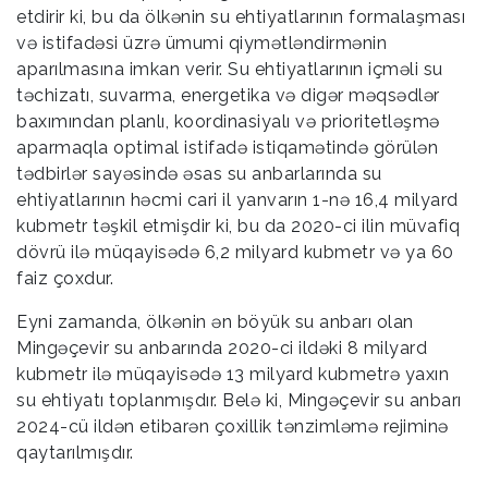
etdirir ki, bu da ölkənin su ehtiyatlarının formalaşması
və istifadəsi üzrə ümumi qiymətləndirmənin
aparılmasına imkan verir. Su ehtiyatlarının içməli su
təchizatı, suvarma, energetika və digər məqsədlər
baxımından planlı, koordinasiyalı və prioritetləşmə
aparmaqla optimal istifadə istiqamətində görülən
tədbirlər sayəsində əsas su anbarlarında su
ehtiyatlarının həcmi cari il yanvarın 1-nə 16,4 milyard
kubmetr təşkil etmişdir ki, bu da 2020-ci ilin müvafiq
dövrü ilə müqayisədə 6,2 milyard kubmetr və ya 60
faiz çoxdur.
Eyni zamanda, ölkənin ən böyük su anbarı olan
Mingəçevir su anbarında 2020-ci ildəki 8 milyard
kubmetr ilə müqayisədə 13 milyard kubmetrə yaxın
su ehtiyatı toplanmışdır. Belə ki, Mingəçevir su anbarı
2024-cü ildən etibarən çoxillik tənzimləmə rejiminə
qaytarılmışdır.