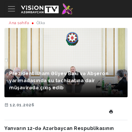
Ana səhifə
Ölkə
Prezident İlham Əliyev Bakı və Abşeron
yarımadasında su təchizatına dair
müşavirədə çıxış edib
12.01.2026
Yanvarın 12-də Azərbaycan Respublikasının