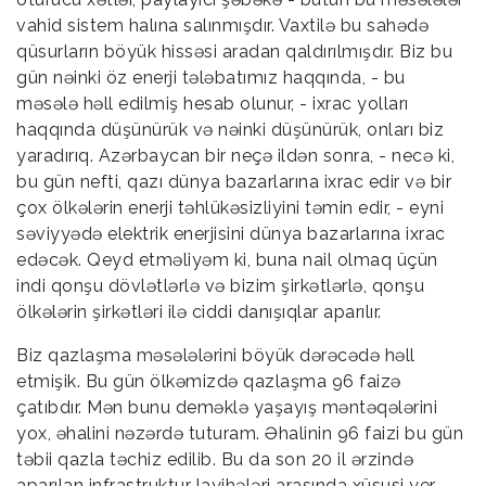
vahid sistem halına salınmışdır. Vaxtilə bu sahədə
qüsurların böyük hissəsi aradan qaldırılmışdır. Biz bu
gün nəinki öz enerji tələbatımız haqqında, - bu
məsələ həll edilmiş hesab olunur, - ixrac yolları
haqqında düşünürük və nəinki düşünürük, onları biz
yaradırıq. Azərbaycan bir neçə ildən sonra, - necə ki,
bu gün nefti, qazı dünya bazarlarına ixrac edir və bir
çox ölkələrin enerji təhlükəsizliyini təmin edir, - eyni
səviyyədə elektrik enerjisini dünya bazarlarına ixrac
edəcək. Qeyd etməliyəm ki, buna nail olmaq üçün
indi qonşu dövlətlərlə və bizim şirkətlərlə, qonşu
ölkələrin şirkətləri ilə ciddi danışıqlar aparılır.
Biz qazlaşma məsələlərini böyük dərəcədə həll
etmişik. Bu gün ölkəmizdə qazlaşma 96 faizə
çatıbdır. Mən bunu deməklə yaşayış məntəqələrini
yox, əhalini nəzərdə tuturam. Əhalinin 96 faizi bu gün
təbii qazla təchiz edilib. Bu da son 20 il ərzində
aparılan infrastruktur layihələri arasında xüsusi yer