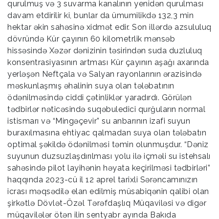
qurulmuş və 3 suvarma kanalının yenidən qurulması
davam etdirilir ki, bunlar da ümumilikdə 132,3 min
hektar əkin sahəsinə xidmət edir. Son illərdə azsululuq
dövründə Kür çayının 60 kilometrlik mənsəb
hissəsində Xəzər dənizinin təsirindən suda duzluluq
konsentrasiyasının artması Kür çayının aşağı axarında
yerləşən Neftçala və Salyan rayonlarının ərazisində
məskunlaşmış əhalinin suya olan tələbatının
ödənilməsində ciddi çətinliklər yaradırdı. Görülən
tədbirlər nəticəsində suqəbuledici qurğuların normal
istismarı və “Mingəçevir” su anbarının izafi suyun
buraxılmasına ehtiyac qalmadan suya olan tələbatın
optimal şəkildə ödənilməsi təmin olunmuşdur. “Dəniz
suyunun duzsuzlaşdırılması yolu ilə içməli su istehsalı
sahəsində pilot layihənin həyata keçirilməsi tədbirləri”
haqqında 2023-cü il 12 aprel tarixli Sərəncamınızın
icrası məqsədilə elan edilmiş müsabiqənin qalibi olan
şirkətlə Dövlət-Özəl Tərəfdaşlıq Müqaviləsi və digər
müqavilələr ötən ilin sentyabr ayında Bakıda