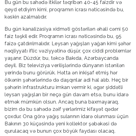
Bu gün bu sahədə itkilər təqribən 40-45 faizdir və
qeyd etdiyim kimi, proqramın icrası nəticəsində bu,
kəskin azalmalıdır.
Bu gün kanalizasiya xidməti göstərilən əhali cəmi 50
faiz təşkil edir. Proqramın icrası nəticəsində bu, 95
faizə çatdırılmalıdır. Leysan yağışları yağan kimi şəhər
nəqliyyatı iflic vəziyyətinə düşür, çox ciddi problemlər
yaşanır. Düzdür, bu, təkcə Bakıda, Azərbaycanda
deyil. Biz televiziya verilişlərində dünyanın istənilən
yerində bunu görürük. Hətta ən inkişaf etmiş hər
ölkənin şəhərlərində də daşqınlar adi hal alıb. Heç bir
şəhərin infrastrukturu imkan vermir ki, əgər şiddətli
leysan yağışları bir neçə gün davam etsə, bunu idarə
etmək mümkün olsun. Ancaq buna baxmayaraq,
bizim də bu sahədə zəif yerlərimiz kifayət qədər
çoxdur. Ona görə yağış sularının idarə olunması üçün
Bakının 30 küçəsində yeni kollektor şəbəkəsi də
qurulacaq və bunun çox böyük faydası olacaq.