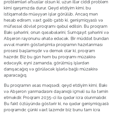
problemləri əfsuslar olsun ki, uzun illər ciddi problem
kimi qarşımızda durur. Qeyd etdiyim kimi, bu
istiqamətdə müəyyən işlər görülüb. Ancaq mən
hesab edirəm, vaxt gəlib çatıb ki, genişmiqyaslı və
müfəssəl dövlət proqramı qəbul edilsin. Bu proqram
Bakı şəhərini, onun qəsəbələrini, Sumqayıt şəhərini və
Abşeron rayonunu əhatə edəcək. Bir müddət bundan
əvvəl mənim göstərişimlə proqramın hazırlanması
prosesi başlamışdır və demək olar ki, proqram
hazırdır. Biz bu gün həm bu proqramı müzakirə
edəcəyik, eyni zamanda, görülmüş işlərdən
danışacağıq və görüləcək işlərlə bağlı müzakirə
aparacağıq.
Bu proqramın əsas məqsədi, qeyd etdiyim kimi, Bakı
və Abşeron yarımadasını dayanıqlı içməli su ilə təmin
etməkdir. Proqram 2035-ci ilə qədər icra olunmalıdır.
Bu fakt özlüyündə göstərir ki, nə qədər genişmiqyaslı
proqramdır, çünki vaxt lazımdır biz bunu tam icra