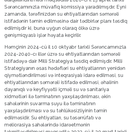
Sərəncamınızla müvafiq komissiya yaradılmışdır. Eyni
zamanda, tərəfinizdən su ehtiyatlarından səmərəli
istifadənin təmin edilməsinə dair tədbirlər planı təsdiq
edilmişdir ki, buna uyğun olaraq ölkə üzrə
genişmiqyaslı işlər həyata keçirilir.
Həmçinin 2024-cü il 10 oktyabr tarixli Sərəncamınızla
2024-2040-cı illər üzrə su ehtiyatlarından səmərəli
istifadəyə dair Milli Strategiya təsdiq edilmişdir. Milli
Strategiyanın əsas hədəfləri su ehtiyatlarının yenidən
qiymətləndirilməsi və inteqrasiyalı idarə edilməsi, su
ehtiyatlarından səmərəli istifadə edilməsi, əhalinin
dayanıqlı və keyfiyyətli içməli su və sanitariya
xidmətləri ilə təminatının yaxşılaşdırılması, əkin
sahələrinin suvarma suyu ilə təminatının
yaxşılaşdırılması və su təhlükəsizliyinin təmin
edilməsidir. Su ehtiyatları, su təsərrüfatı və
meliorasiya sahələrində idarəetmənin
təkmilləşdirilməsi məqsədilə 2023-cü il 30 mart tarixli