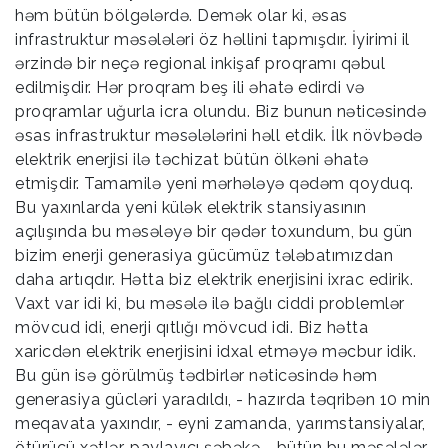
həm bütün bölgələrdə. Demək olar ki, əsas
infrastruktur məsələləri öz həllini tapmışdır. İyirimi il
ərzində bir neçə regional inkişaf proqramı qəbul
edilmişdir. Hər proqram beş ili əhatə edirdi və
proqramlar uğurla icra olundu. Biz bunun nəticəsində
əsas infrastruktur məsələlərini həll etdik. İlk növbədə
elektrik enerjisi ilə təchizat bütün ölkəni əhatə
etmişdir. Tamamilə yeni mərhələyə qədəm qoyduq.
Bu yaxınlarda yeni külək elektrik stansiyasının
açılışında bu məsələyə bir qədər toxundum, bu gün
bizim enerji generasiya gücümüz tələbatımızdan
daha artıqdır. Hətta biz elektrik enerjisini ixrac edirik.
Vaxt var idi ki, bu məsələ ilə bağlı ciddi problemlər
mövcud idi, enerji qıtlığı mövcud idi. Biz hətta
xaricdən elektrik enerjisini idxal etməyə məcbur idik.
Bu gün isə görülmüş tədbirlər nəticəsində həm
generasiya gücləri yaradıldı, - hazırda təqribən 10 min
meqavata yaxındır, - eyni zamanda, yarımstansiyalar,
ötürücü xətlər, paylayıcı şəbəkə - bütün bu məsələlər