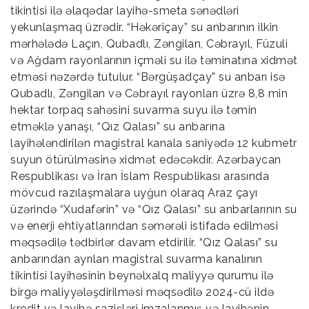
tikintisi ilə əlaqədar layihə-smeta sənədləri
yekunlaşmaq üzrədir. “Həkəriçay” su anbarının ilkin
mərhələdə Laçın, Qubadlı, Zəngilan, Cəbrayıl, Füzuli
və Ağdam rayonlarının içməli su ilə təminatına xidmət
etməsi nəzərdə tutulur. “Bərgüşadçay” su anbarı isə
Qubadlı, Zəngilan və Cəbrayıl rayonları üzrə 8,8 min
hektar torpaq sahəsini suvarma suyu ilə təmin
etməklə yanaşı, “Qız Qalası” su anbarına
layihələndirilən magistral kanala saniyədə 12 kubmetr
suyun ötürülməsinə xidmət edəcəkdir. Azərbaycan
Respublikası və İran İslam Respublikası arasında
mövcud razılaşmalara uyğun olaraq Araz çayı
üzərində “Xudafərin” və “Qız Qalası” su anbarlarının su
və enerji ehtiyatlarından səmərəli istifadə edilməsi
məqsədilə tədbirlər davam etdirilir. “Qız Qalası” su
anbarından ayrılan magistral suvarma kanalının
tikintisi layihəsinin beynəlxalq maliyyə qurumu ilə
birgə maliyyələşdirilməsi məqsədilə 2024-cü ildə
kredit və layihə sazişləri imzalanmış və layihənin