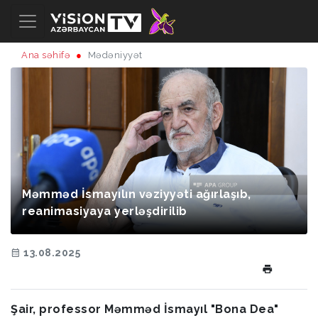
Ana səhifə
Mədəniyyət
Məmməd İsmayılın vəziyyəti ağırlaşıb,
reanimasiyaya yerləşdirilib
13.08.2025
Şair, professor Məmməd İsmayıl "Bona Dea"