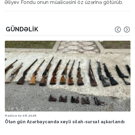
Əliyev Fondu onun müalicəsini öz üzərinə götürüb.
GÜNDƏLIK
Hadisə
07.08.2026
Ötən gün Azərbaycanda xeyli silah-sursat aşkarlanıb