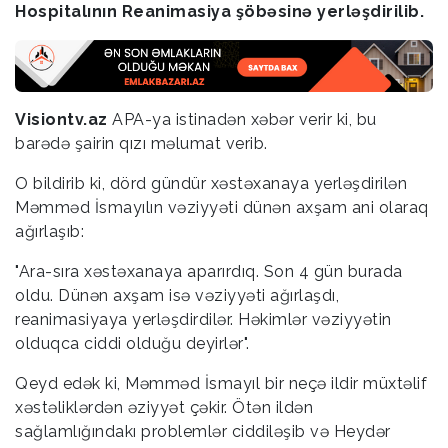
Hospitalının Reanimasiya şöbəsinə yerləşdirilib.
Visiontv.az
APA-ya istinadən xəbər verir ki, bu
barədə şairin qızı məlumat verib.
O bildirib ki, dörd gündür xəstəxanaya yerləşdirilən
Məmməd İsmayılın vəziyyəti dünən axşam ani olaraq
ağırlaşıb:
"Ara-sıra xəstəxanaya aparırdıq. Son 4 gün burada
oldu. Dünən axşam isə vəziyyəti ağırlaşdı,
reanimasiyaya yerləşdirdilər. Həkimlər vəziyyətin
olduqca ciddi olduğu deyirlər".
Qeyd edək ki, Məmməd İsmayıl bir neçə ildir müxtəlif
xəstəliklərdən əziyyət çəkir. Ötən ildən
sağlamlığındakı problemlər ciddiləşib və Heydər