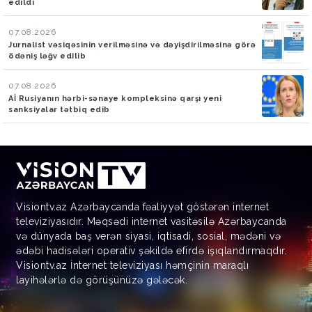
edildi
07.08.2026
Jurnalist vəsiqəsinin verilməsinə və dəyişdirilməsinə görə
ödəniş ləğv edilib
07.08.2026
Aİ Rusiyanın hərbi-sənaye kompleksinə qarşı yeni
sanksiyalar tətbiq edib
Visiontv.az Azərbaycanda fəaliyyət göstərən internet
televiziyasıdır. Məqsədi internet vasitəsilə Azərbaycanda
və dünyada baş verən siyasi, iqtisadi, sosial, mədəni və
ədəbi hadisələri operativ şəkildə efirdə işıqlandırmaqdır.
Visiontv.az İnternet televiziyası həmçinin maraqlı
layihələrlə də görüşünüzə gələcək.