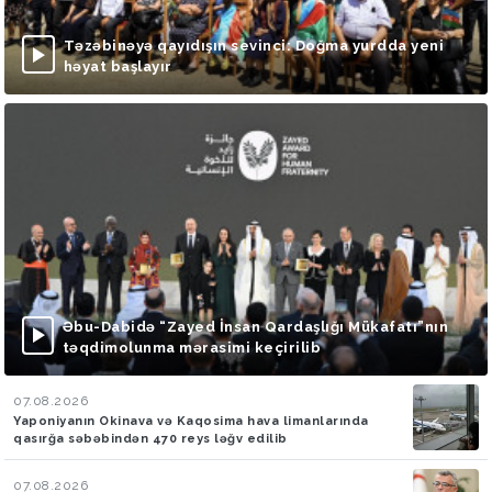
Təzəbinəyə qayıdışın sevinci: Doğma yurdda yeni
həyat başlayır
Əbu-Dabidə “Zayed İnsan Qardaşlığı Mükafatı”nın
təqdimolunma mərasimi keçirilib
07.08.2026
Yaponiyanın Okinava və Kaqosima hava limanlarında
qasırğa səbəbindən 470 reys ləğv edilib
07.08.2026