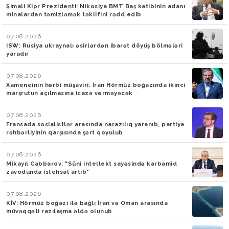
Şimali Kipr Prezidenti: Nikosiya BMT Baş katibinin adanı
minalardan təmizləmək təklifini rədd edib
07.08.2026
ISW: Rusiya ukraynalı əsirlərdən ibarət döyüş bölmələri
yaradır
07.08.2026
Xameneinin hərbi müşaviri: İran Hörmüz boğazında ikinci
marşrutun açılmasına icazə verməyəcək
07.08.2026
Fransada sosialistlər arasında narazılıq yaranıb, partiya
rəhbərliyinin qarşısında şərt qoyulub
07.08.2026
Mikayıl Cabbarov: "Süni intellekt sayəsində karbamid
zavodunda istehsal artıb"
07.08.2026
KİV: Hörmüz boğazı ilə bağlı İran və Oman arasında
müvəqqəti razılaşma əldə olunub