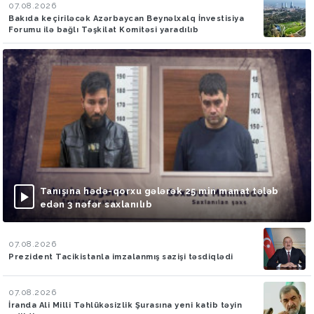
07.08.2026
Bakıda keçiriləcək Azərbaycan Beynəlxalq İnvestisiya
Forumu ilə bağlı Təşkilat Komitəsi yaradılıb
Tanışına hədə-qorxu gələrək 25 min manat tələb
edən 3 nəfər saxlanılıb
07.08.2026
Prezident Tacikistanla imzalanmış sazişi təsdiqlədi
07.08.2026
İranda Ali Milli Təhlükəsizlik Şurasına yeni katib təyin