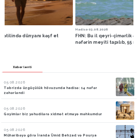
Hadisə
03.08.2026
FHN: Bu il qeyri-çimərlik ərazilərdə suda batan 40
nəfərin meyiti tapılıb, 55 nəfər xilas edilib
Xəbər lenti
05.08.2026
Təbrizdə üzgüçülük hövuzunda hadisə: 14 nəfər
zəhərləndi
05.08.2026
Goyimlər biz yəhudilərə xidmət etməyə məhkumdur
05.08.2026
Müharibəyə görə İranda Ümid Behzad və Pourya