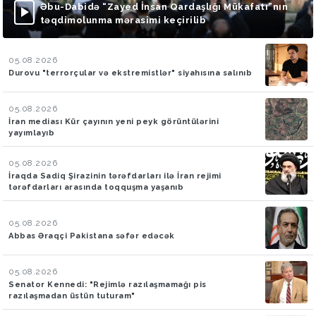
Əbu-Dabidə “Zayed İnsan Qardaşlığı Mükafatı”nın
təqdimolunma mərasimi keçirilib
05.08.2026
Durovu "terrorçular və ekstremistlər" siyahısına salınıb
05.08.2026
İran mediası Kür çayının yeni peyk görüntülərini
yayımlayıb
05.08.2026
İraqda Sadiq Şirazinin tərəfdarları ilə İran rejimi
tərəfdarları arasında toqquşma yaşanıb
05.08.2026
Abbas Əraqçi Pakistana səfər edəcək
05.08.2026
Senator Kennedi: "Rejimlə razılaşmamağı pis
razılaşmadan üstün tuturam"