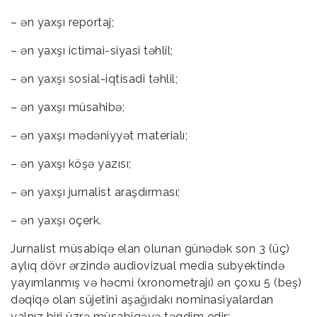
– ən yaxşı reportaj;
– ən yaxşı ictimai-siyasi təhlil;
– ən yaxşı sosial-iqtisadi təhlil;
– ən yaxşı müsahibə;
– ən yaxşı mədəniyyət materialı;
– ən yaxşı köşə yazısı;
– ən yaxşı jurnalist araşdırması;
– ən yaxşı oçerk.
Jurnalist müsabiqə elan olunan günədək son 3 (üç)
aylıq dövr ərzində audiovizual media subyektində
yayımlanmış və həcmi (xronometrajı) ən çoxu 5 (beş)
dəqiqə olan süjetini aşağıdakı nominasiyalardan
yalnız biri üzrə müsabiqəyə təqdim edir: