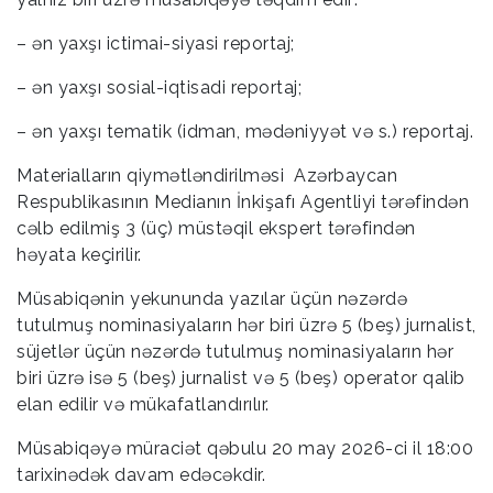
– ən yaxşı ictimai-siyasi reportaj;
– ən yaxşı sosial-iqtisadi reportaj;
– ən yaxşı tematik (idman, mədəniyyət və s.) reportaj.
Materialların qiymətləndirilməsi Azərbaycan
Respublikasının Medianın İnkişafı Agentliyi tərəfindən
cəlb edilmiş 3 (üç) müstəqil ekspert tərəfindən
həyata keçirilir.
Müsabiqənin yekununda yazılar üçün nəzərdə
tutulmuş nominasiyaların hər biri üzrə 5 (beş) jurnalist,
süjetlər üçün nəzərdə tutulmuş nominasiyaların hər
biri üzrə isə 5 (beş) jurnalist və 5 (beş) operator qalib
elan edilir və mükafatlandırılır.
Müsabiqəyə müraciət qəbulu 20 may 2026-ci il 18:00
tarixinədək davam edəcəkdir.