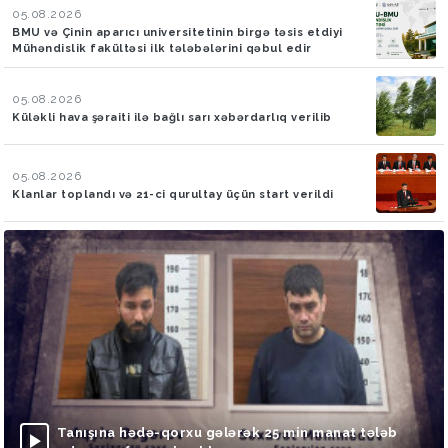
05.08.2026
BMU və Çinin aparıcı universitetinin birgə təsis etdiyi
Mühəndislik fakültəsi ilk tələbələrini qəbul edir
05.08.2026
Küləkli hava şəraiti ilə bağlı sarı xəbərdarlıq verilib
05.08.2026
Klanlar toplandı və 21-ci qurultay üçün start verildi
Tanışına hədə-qorxu gələrək 25 min manat tələb