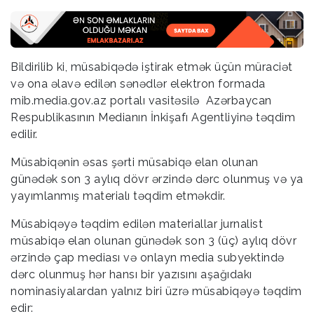
Bildirilib ki, müsabiqədə iştirak etmək üçün müraciət
və ona əlavə edilən sənədlər elektron formada
mib.media.gov.az portalı vasitəsilə Azərbaycan
Respublikasının Medianın İnkişafı Agentliyinə təqdim
edilir.
Müsabiqənin əsas şərti müsabiqə elan olunan
günədək son 3 aylıq dövr ərzində dərc olunmuş və ya
yayımlanmış materialı təqdim etməkdir.
Müsabiqəyə təqdim edilən materiallar jurnalist
müsabiqə elan olunan günədək son 3 (üç) aylıq dövr
ərzində çap mediası və onlayn media subyektində
dərc olunmuş hər hansı bir yazısını aşağıdakı
nominasiyalardan yalnız biri üzrə müsabiqəyə təqdim
edir: