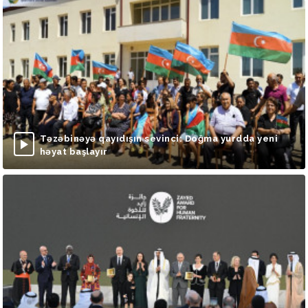
Təzəbinəyə qayıdışın sevinci: Doğma yurdda yeni
həyat başlayır