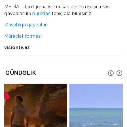
MEDİA – fərdi jurnalist müsabiqəsinin keçirilməsi
qaydaları ilə
buradan
tanış ola bilərsiniz.
Müsabiqə qaydaları
Müraciət forması
visiontv.az
GÜNDƏLIK