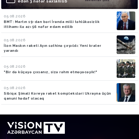
edən 3 nəfər saxlanılıb
05.08.2026
BMT: Martın 19-dan bəri İranda milli təhlükəsizlik
ittihamı ilə azı 56 nəfər edam edilib
05.08.2026
İlon Maskın raketi Ayın səthinə çırpıldı: Yeni krater
yarandı
05.08.2026
"Bir də küçəyə çıxsanız, sizə rəhm etməyəcəyik!"
05.08.2026
Sibiqa: Şimali Koreya raket kompleksləri Ukrayna üçün
qanuni hədəf olacaq