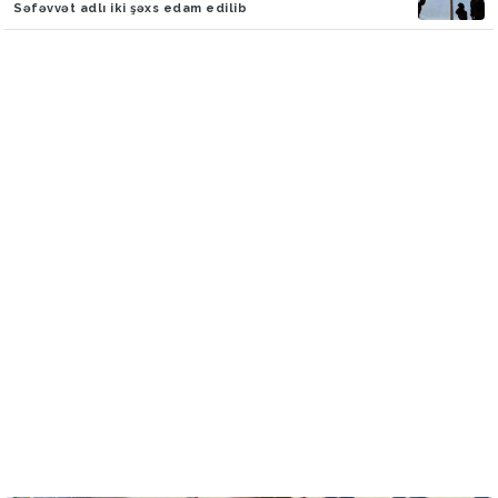
Səfəvvət adlı iki şəxs edam edilib