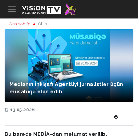
Ana səhifə
Ölkə
Medianın İnkişafı Agentliyi jurnalistlər üçün
müsabiqə elan edib
13.05.2026
Bu barədə MEDİA-dan məlumat verilib.