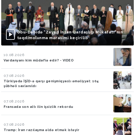
Əbu-Dabidə “Zayed İnsan Qardaşlığı Mükafatı”nın
təqdimolunma mərasimi keçirilib
10.08.2026
Vardanyanı kim müdafiə edir? - VIDEO
07.08.2026
Türkiyədə İŞİD-ə qarşı genişmiqyaslı əməliyyat: 104
şübhəli saxlanıldı
07.08.2026
Fransada son altı ilin işsizlik rekordu
07.08.2026
Tramp: İran razılaşma əldə etmək istəyir