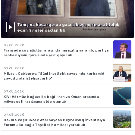
Tanışına hədə-qorxu gələrək 25 min manat tələb
edən 3 nəfər saxlanılıb
07.08.2026
Fransada sosialistlər arasında narazılıq yaranıb, partiya
rəhbərliyinin qarşısında şərt qoyulub
07.08.2026
Mikayıl Cabbarov: "Süni intellekt sayəsində karbamid
zavodunda istehsal artıb"
07.08.2026
KİV: Hörmüz boğazı ilə bağlı İran və Oman arasında
müvəqqəti razılaşma əldə olunub
07.08.2026
Bakıda keçiriləcək Azərbaycan Beynəlxalq İnvestisiya
Forumu ilə bağlı Təşkilat Komitəsi yaradılıb