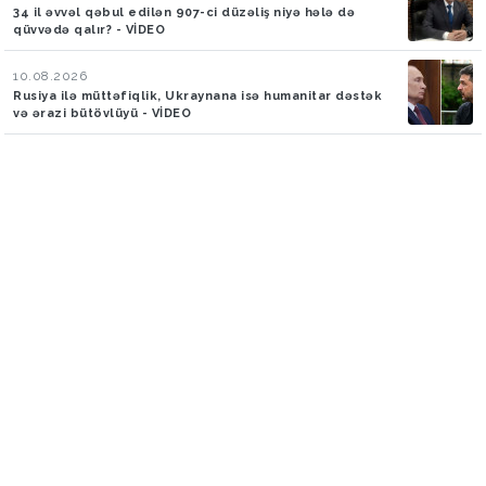
34 il əvvəl qəbul edilən 907-ci düzəliş niyə hələ də
qüvvədə qalır? - VİDEO
10.08.2026
Rusiya ilə müttəfiqlik, Ukraynana isə humanitar dəstək
və ərazi bütövlüyü - VİDEO