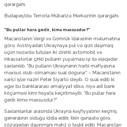
Budapeştdə Terrorla Mübarizə Mərkəzinin qərargahı.
"Bu pullar hara gedir, kimə məxsusdur?"
Macarıstanın Vergi və Gömrük İdarəsinin məlumatına
görə, Avstriyadan Ukraynaya pul və qızıl daşımaq
üçün nəzərdə tutulan iki zirehli avtomobil və
inkassatorlar çirkli pulların yuyulması işi ilə əlaqədar
saxlanılıb. "Bu pulların Ukraynanın hərbi mafiyasına
məxsus olub-olmaması sual doğurur", – Macarıstanın
xarici işlər naziri Peter Siyarto deyib. O sual edib ki,
əgər bu banklararası əməliyyat idisə, niyə adi bank
köçürməsi kimi həyata keçirilməyib: "Bu pullar hara
gedir, kimə məxsusdur?"
Saxlanılanlar arasında Ukrayna kəşfiyyatının keçmiş
generalının olduğu iddia edilir. İlkin qənaətə görə,
sözügedən daşınmanı məhz o təşkil edib. Macarıstan