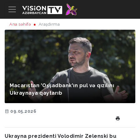
Ana səhifə
Araşdırma
Macarıstan 'Oşşadbank'ın pul və qızılını
Ukraynaya qaytarıb
09.05.2026
Ukrayna prezidenti Volodimir Zelenski bu