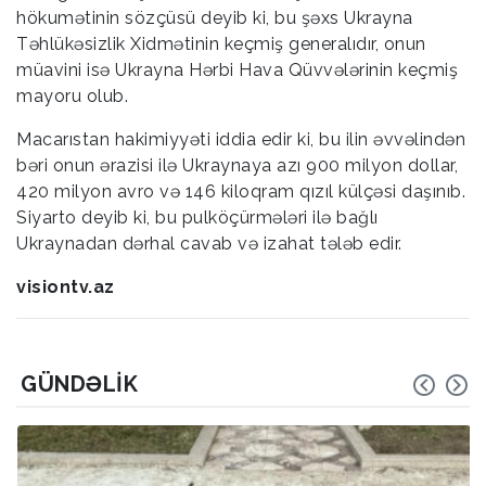
hökumətinin sözçüsü deyib ki, bu şəxs Ukrayna
Təhlükəsizlik Xidmətinin keçmiş generalıdır, onun
müavini isə Ukrayna Hərbi Hava Qüvvələrinin keçmiş
mayoru olub.
Macarıstan hakimiyyəti iddia edir ki, bu ilin əvvəlindən
bəri onun ərazisi ilə Ukraynaya azı 900 milyon dollar,
420 milyon avro və 146 kiloqram qızıl külçəsi daşınıb.
Siyarto deyib ki, bu pulköçürmələri ilə bağlı
Ukraynadan dərhal cavab və izahat tələb edir.
visiontv.az
GÜNDƏLIK