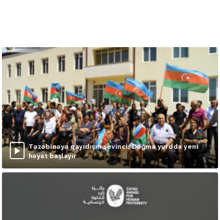
Təzəbinəyə qayıdışın sevinci: Doğma yurdda yeni
həyat başlayır