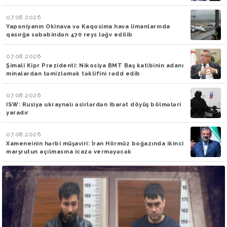
07.08.2026
Yaponiyanın Okinava və Kaqosima hava limanlarında
qasırğa səbəbindən 470 reys ləğv edilib
07.08.2026
Şimali Kipr Prezidenti: Nikosiya BMT Baş katibinin adanı
minalardan təmizləmək təklifini rədd edib
07.08.2026
ISW: Rusiya ukraynalı əsirlərdən ibarət döyüş bölmələri
yaradır
07.08.2026
Xameneinin hərbi müşaviri: İran Hörmüz boğazında ikinci
marşrutun açılmasına icazə verməyəcək