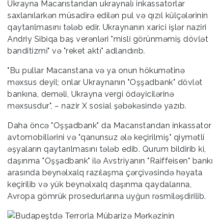
Ukrayna Macarıstandan ukraynalı inkassatorlar
saxlanılarkən müsadirə edilən pul və qızıl külçələrinin
qaytarılmasını tələb edir. Ukraynanın xarici işlər naziri
Andriy Sibiqa baş verənləri "misli görünməmiş dövlət
banditizmi" və "reket aktı" adlandırıb.
"Bu pullar Macarıstana və ya onun hökumətinə
məxsus deyil; onlar Ukraynanın "Oşşadbank" dövlət
bankına, deməli, Ukrayna vergi ödəyicilərinə
məxsusdur", – nazir X sosial şəbəkəsində yazıb.
Daha öncə "Oşşadbank" da Macarıstandan inkassator
avtomobillərini və "qanunsuz ələ keçirilmiş" qiymətli
əşyaların qaytarılmasını tələb edib. Qurum bildirib ki,
daşınma "Oşşadbank" ilə Avstriyanın "Raiffeisen" bankı
arasında beynəlxalq razılaşma çərçivəsində həyata
keçirilib və yük beynəlxalq daşınma qaydalarına,
Avropa gömrük prosedurlarına uyğun rəsmiləşdirilib.