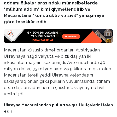
addımı ölkələr arasındakı münasibətlərdə
"mühüm addım" kimi qiymətləndirib və
Macarıstana "konstruktiv və sivil" yanaşmaya
görə təşəkkür edib.
Macarıstan xüsusi xidmət orqanları Avstriyadan
Ukraynaya nağd valyuta və qızıl daşıyan iki
inkassator maşınını saxlamışdı. Avtomobillərdə 40
milyon dollar, 35 milyon avro və 9 kiloqram qızıl olub.
Macarıstan tərəfi yeddi Ukrayna vətəndaşını
saxlayaraq onları çirkli pulların yuyulmasında ittiham
etsə də, sonradan həmin şəxslər Ukraynaya təhvil
verilmişdi.
Ukrayna Macarıstandan pulları və qızıl külçələrini tələb
edir