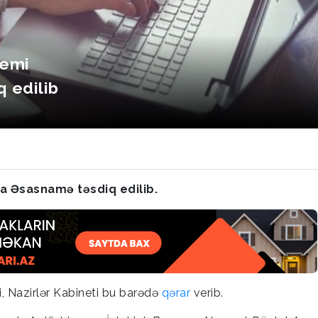
temi
 edilib
a Əsasnamə təsdiq edilib.
i, Nazirlər Kabineti bu barədə
qərar
verib.