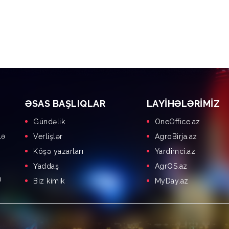
ƏSAS BAŞLIQLAR
LAYIHƏLƏRIMIZ
Gündəlik
OneOffice.az
lə
Verlişlər
AgroBirja.az
Köşə yazarları
Yardimci.az
Yaddaş
AgrOS.az
ı
Biz kimik
MyDay.az