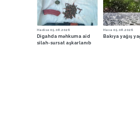
6
Hadisə
05.08.2026
Hava
05.08.2026
şəraiti ilə
Digahda məhkuma aid
Bakıya yağış y
əbərdarlıq
silah-sursat aşkarlanıb