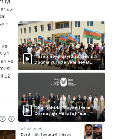
tliyi
anması,
sal
arın
ı və
siya
Təzəbinəyə qayıdışın sevinci:
arı və
Doğma yurdda yeni həyat
lməsi
başlayır
il 12
Əbu-Dabidə “Zayed İnsan
Qardaşlığı Mükafatı”nın
təqdimolunma mərasimi
keçirilib
06.08.2026
Dörd milli fəala 40 il həbs