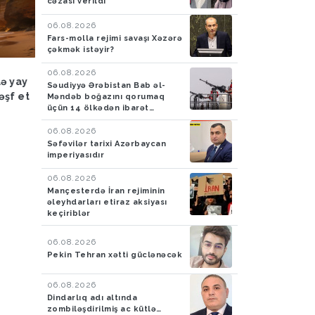
cəzası verildi
06.08.2026
Fars-molla rejimi savaşı Xəzərə
çəkmək istəyir?
Hadisə
03.08.2026
Hadisə
03.08.2026
06.08.2026
lə yay
FHN: Bu il qeyri-çimərlik
Azad edilmiş ərazilər
Səudiyyə Ərəbistan Bab əl-
əşf et
ərazilərdə suda batan 40
ötən ay 788 mina, 210
Məndəb boğazını qorumaq
üçün 14 ölkədən ibarət
nəfərin meyiti tapılıb, 55
PHS aşkarlanıb
müdafiə koalisiyası yaradıb
nəfər xilas edilib
06.08.2026
Səfəvilər tarixi Azərbaycan
imperiyasıdır
06.08.2026
Mançesterdə İran rejiminin
əleyhdarları etiraz aksiyası
keçiriblər
06.08.2026
Pekin Tehran xətti güclənəcək
06.08.2026
Dindarlıq adı altında
zombiləşdirilmiş ac kütlə…