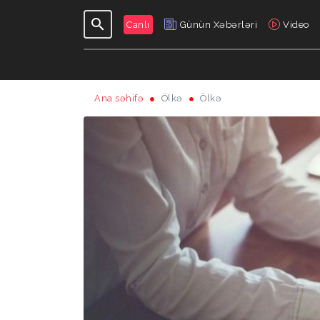
Canlı
Günün Xəbərləri
Video
Ana səhifə
Ölkə
Ölkə
GÜNDƏLIK
VERILIŞLƏR