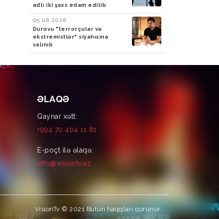
adlı iki şəxs edam edilib
05.08.2026
Durovu "terrorçular və
ekstremistlər" siyahısına
salınıb
ƏLAQƏ
Qaynar xətt:
+994 70 404 11 81
E-poçt ilə əlaqə:
info@visiontv.az
VisionTv © 2021
Bütün haqqları qorunur.