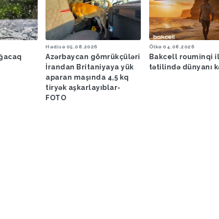
Hadisə
05.08.2026
Ölkə
04.08.2026
ağacaq
Azərbaycan gömrükçüləri
Bakcell rouminqi i
İrandan Britaniyaya yük
tətilində dünyanı k
aparan maşında 4,5 kq
tiryək aşkarlayıblar-
FOTO