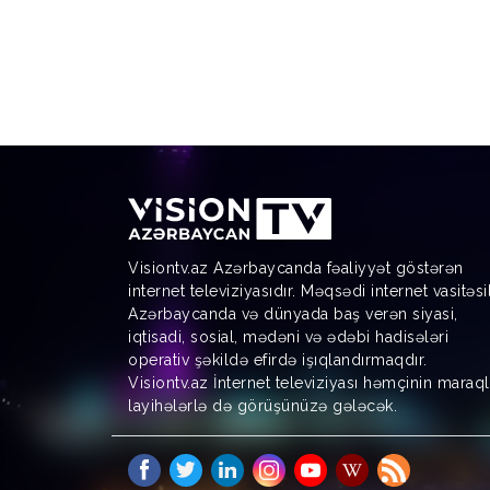
Visiontv.az Azərbaycanda fəaliyyət göstərən
internet televiziyasıdır. Məqsədi internet vasitəsi
Azərbaycanda və dünyada baş verən siyasi,
iqtisadi, sosial, mədəni və ədəbi hadisələri
operativ şəkildə efirdə işıqlandırmaqdır.
Visiontv.az İnternet televiziyası həmçinin maraql
layihələrlə də görüşünüzə gələcək.