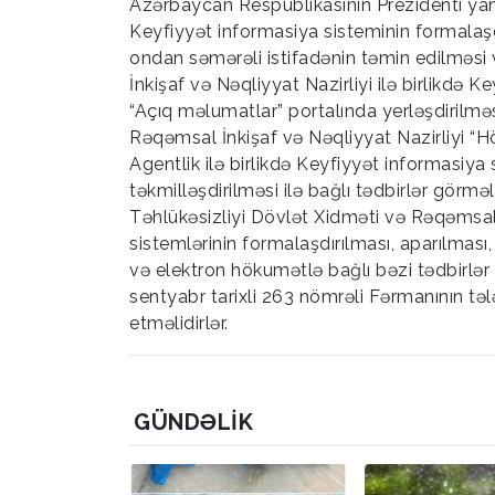
Azərbaycan Respublikasının Prezidenti yanı
Keyfiyyət informasiya sisteminin formalaşdı
ondan səmərəli istifadənin təmin edilməsi v
İnkişaf və Nəqliyyat Nazirliyi ilə birlikdə
“Açıq məlumatlar” portalında yerləşdirilməs
Rəqəmsal İnkişaf və Nəqliyyat Nazirliyi “
Agentlik ilə birlikdə Keyfiyyət informasiya
təkmilləşdirilməsi ilə bağlı tədbirlər görm
Təhlükəsizliyi Dövlət Xidməti və Rəqəmsal İ
sistemlərinin formalaşdırılması, aparılması,
və elektron hökumətlə bağlı bəzi tədbirlər
sentyabr tarixli 263 nömrəli Fərmanının tələ
etməlidirlər.
GÜNDƏLIK