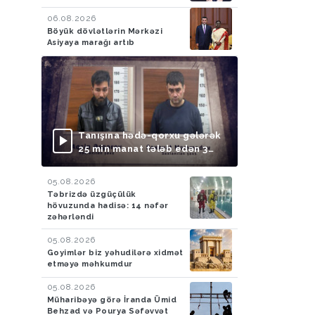
06.08.2026
Böyük dövlətlərin Mərkəzi
Asiyaya marağı artıb
Tanışına hədə-qorxu gələrək
25 min manat tələb edən 3
nəfər saxlanılıb
05.08.2026
Təbrizdə üzgüçülük
hövuzunda hadisə: 14 nəfər
zəhərləndi
05.08.2026
Goyimlər biz yəhudilərə xidmət
etməyə məhkumdur
05.08.2026
Müharibəyə görə İranda Ümid
Behzad və Pourya Səfəvvət