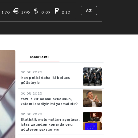
AZ
1.70
1.96
0.03
2.10
TIKASI
BIZ KIMIK
ƏLAQƏ
Xəbər lenti
06.08.2026
İran polisi daha iki bəlucu
güllələyib
06.08.2026
Yazı, fikir adamı oxucunun,
xalqın istədiyinimi yazmalıdır?
06.08.2026
Statistik məlumatları açıqlasa,
iclas zalından kənarda onu
gözləyən şəxslər var