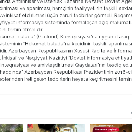
nda Antiinhisar və İstehlak Bazarına Nəzarət Dövlət Agen
rılması və aparılması, həmçinin fəaliyyətinin təşkili, saxl
ə inkişaf etdirilməsi üçün zəruri tədbirlər görməli, Rəqəm
 Keyfiyyət informasiya sistemində formalaşan açıq məlumatl
ini təmin etməlidir.
Hökumət buludu” (G-cloud) Konsepsiyası”na uyğun olaraq,
 sisteminin “Hökumət buludu”na keçidinin təşkili, aparılmas
əlidir. Azərbaycan Respublikasının Xüsusi Rabitə və İnforma
nkişaf və Nəqliyyat Nazirliyi “Dövlət informasiya ehtiyatl
 inteqrasiyası və arxivləşdirilməsi Qaydaları”nın təsdiq edi
 haqqında” Azərbaycan Respublikası Prezidentinin 2018-ci 
blərindən irəli gələn tədbirlərin həyata keçirilməsini təmin