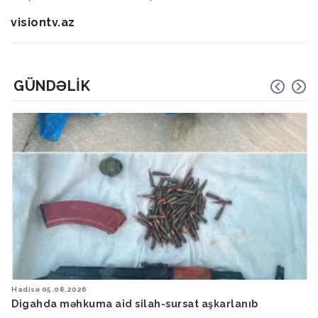
visiontv.az
GÜNDƏLIK
Hadisə
05.08.2026
Digahda məhkuma aid silah-sursat aşkarlanıb