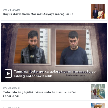
06.08.2026
Böyük dövlətlərin Mərkəzi Asiyaya marağı artıb
Tanışına hədə-qorxu gələrək 25 min manat tələb
edən 3 nəfər saxlanılıb
05.08.2026
Təbrizdə üzgüçülük hövuzunda hadisə: 14 nəfər
zəhərləndi