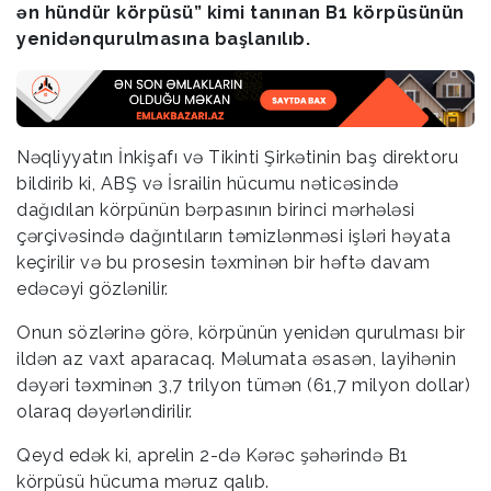
ən hündür körpüsü” kimi tanınan B1 körpüsünün
yenidənqurulmasına başlanılıb.
Nəqliyyatın İnkişafı və Tikinti Şirkətinin baş direktoru
bildirib ki, ABŞ və İsrailin hücumu nəticəsində
dağıdılan körpünün bərpasının birinci mərhələsi
çərçivəsində dağıntıların təmizlənməsi işləri həyata
keçirilir və bu prosesin təxminən bir həftə davam
edəcəyi gözlənilir.
Onun sözlərinə görə, körpünün yenidən qurulması bir
ildən az vaxt aparacaq. Məlumata əsasən, layihənin
dəyəri təxminən 3,7 trilyon tümən (61,7 milyon dollar)
olaraq dəyərləndirilir.
Qeyd edək ki, aprelin 2-də Kərəc şəhərində B1
körpüsü hücuma məruz qalıb.