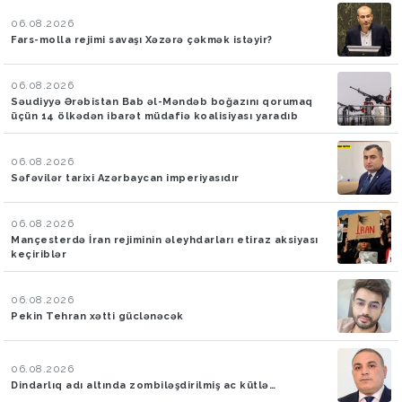
06.08.2026
Fars-molla rejimi savaşı Xəzərə çəkmək istəyir?
06.08.2026
Səudiyyə Ərəbistan Bab əl-Məndəb boğazını qorumaq
üçün 14 ölkədən ibarət müdafiə koalisiyası yaradıb
06.08.2026
Səfəvilər tarixi Azərbaycan imperiyasıdır
06.08.2026
Mançesterdə İran rejiminin əleyhdarları etiraz aksiyası
keçiriblər
06.08.2026
Pekin Tehran xətti güclənəcək
06.08.2026
Dindarlıq adı altında zombiləşdirilmiş ac kütlə…