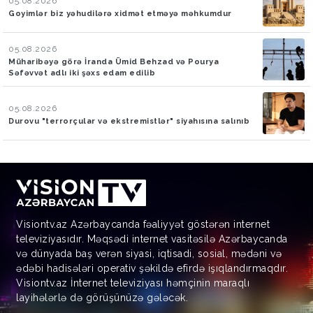
05.08.2026
Goyimlər biz yəhudilərə xidmət etməyə məhkumdur
05.08.2026
Müharibəyə görə İranda Ümid Behzad və Pourya
Səfəvvət adlı iki şəxs edam edilib
05.08.2026
Durovu "terrorçular və ekstremistlər" siyahısına salınıb
Visiontv.az Azərbaycanda fəaliyyət göstərən internet
televiziyasıdır. Məqsədi internet vasitəsilə Azərbaycanda
və dünyada baş verən siyasi, iqtisadi, sosial, mədəni və
ədəbi hadisələri operativ şəkildə efirdə işıqlandırmaqdır.
Visiontv.az İnternet televiziyası həmçinin maraqlı
layihələrlə də görüşünüzə gələcək.