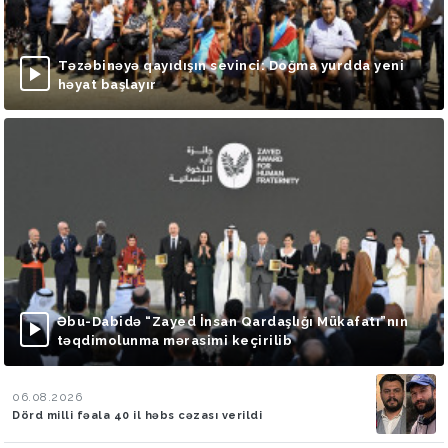
Təzəbinəyə qayıdışın sevinci: Doğma yurdda yeni
həyat başlayır
Əbu-Dabidə “Zayed İnsan Qardaşlığı Mükafatı”nın
təqdimolunma mərasimi keçirilib
06.08.2026
Dörd milli fəala 40 il həbs cəzası verildi