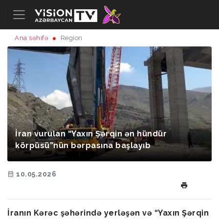
Ana səhifə
Region
İran vurulan “Yaxın Şərqin ən hündür
körpüsü”nün bərpasına başlayıb
10.05.2026
İranın Kərəc şəhərində yerləşən və “Yaxın Şərqin