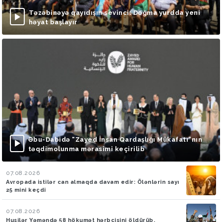
Təzəbinəyə qayıdışın sevinci: Doğma yurdda yeni
həyat başlayır
Əbu-Dabidə “Zayed İnsan Qardaşlığı Mükafatı”nın
təqdimolunma mərasimi keçirilib
07.08.2026
Avropada istilər can almaqda davam edir: Ölənlərin sayı
25 mini keçdi
07.08.2026
Husilər Yəməndə 58 hökumət hərbçisini öldürüb,