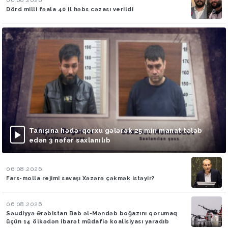
Dörd milli fəala 40 il həbs cəzası verildi
Tanışına hədə-qorxu gələrək 25 min manat tələb
edən 3 nəfər saxlanılıb
06.08.2026
Fars-molla rejimi savaşı Xəzərə çəkmək istəyir?
06.08.2026
Səudiyyə Ərəbistan Bab əl-Məndəb boğazını qorumaq
üçün 14 ölkədən ibarət müdafiə koalisiyası yaradıb