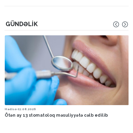
GÜNDƏLIK
Hava
05.08.2026
Küləkli hava şəraiti ilə bağlı sarı xəbərdarlıq verilib