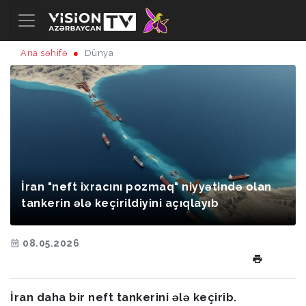
Ana səhifə
Dünya
İran "neft ixracını pozmaq" niyyətində olan
tankerin ələ keçirildiyini açıqlayıb
08.05.2026
İran daha bir neft tankerini ələ keçirib.