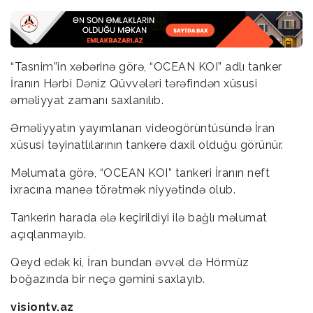
“Tasnim”in xəbərinə görə, “OCEAN KOI” adlı tanker
İranın Hərbi Dəniz Qüvvələri tərəfindən xüsusi
əməliyyat zamanı saxlanılıb.
Əməliyyatın yayımlanan videogörüntüsündə İran
xüsusi təyinatlılarının tankerə daxil olduğu görünür.
Məlumata görə, “OCEAN KOI” tankeri İranın neft
ixracına maneə törətmək niyyətində olub.
Tankerin harada ələ keçirildiyi ilə bağlı məlumat
açıqlanmayıb.
Qeyd edək ki, İran bundan əvvəl də Hörmüz
boğazında bir neçə gəmini saxlayıb.
visiontv.az