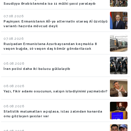
Səudiyyə Ərəbistanında isə 11 mülki şəxsi yaralayıb
07.08.2026
Paşinyan: Ermənistanın Aİİ-yə alternativ olaraq Aİ üzvlüyü
variantı hazırda mövcud deyil
07.08.2026
Rusiyadan Ermənistana Azərbaycandan keçməklə 8
vaqon buğda, 10 vaqon daş kömür göndəriləcək
06.08.2026
İran polisi daha iki bəlucu güllələyib
06.08.2026
Yazı, fikir adamı oxucunun, xalqın istədiyinimi yazmalıdır?
06.08.2026
Statistik məlumatları açıqlasa, iclas zalından kənarda
onu gözləyən şəxslər var
06.08.2026