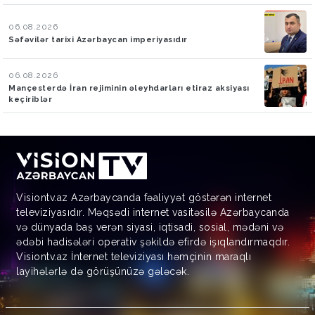
06.08.2026
Səfəvilər tarixi Azərbaycan imperiyasıdır
06.08.2026
Mançesterdə İran rejiminin əleyhdarları etiraz aksiyası
keçiriblər
Visiontv.az Azərbaycanda fəaliyyət göstərən internet
televiziyasıdır. Məqsədi internet vasitəsilə Azərbaycanda
və dünyada baş verən siyasi, iqtisadi, sosial, mədəni və
ədəbi hadisələri operativ şəkildə efirdə işıqlandırmaqdır.
Visiontv.az İnternet televiziyası həmçinin maraqlı
layihələrlə də görüşünüzə gələcək.