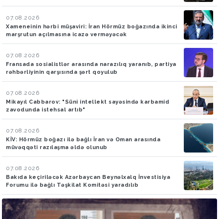
07.08.2026
Xameneinin hərbi müşaviri: İran Hörmüz boğazında ikinci
marşrutun açılmasına icazə verməyəcək
07.08.2026
Fransada sosialistlər arasında narazılıq yaranıb, partiya
rəhbərliyinin qarşısında şərt qoyulub
07.08.2026
Mikayıl Cabbarov: "Süni intellekt sayəsində karbamid
zavodunda istehsal artıb"
07.08.2026
KİV: Hörmüz boğazı ilə bağlı İran və Oman arasında
müvəqqəti razılaşma əldə olunub
07.08.2026
Bakıda keçiriləcək Azərbaycan Beynəlxalq İnvestisiya
Forumu ilə bağlı Təşkilat Komitəsi yaradılıb