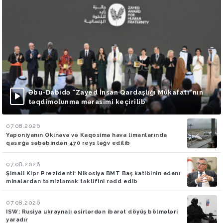
Əbu-Dabidə “Zayed İnsan Qardaşlığı Mükafatı”nın
təqdimolunma mərasimi keçirilib
07.08.2026
Yaponiyanın Okinava və Kaqosima hava limanlarında
qasırğa səbəbindən 470 reys ləğv edilib
07.08.2026
Şimali Kipr Prezidenti: Nikosiya BMT Baş katibinin adanı
minalardan təmizləmək təklifini rədd edib
07.08.2026
ISW: Rusiya ukraynalı əsirlərdən ibarət döyüş bölmələri
yaradır