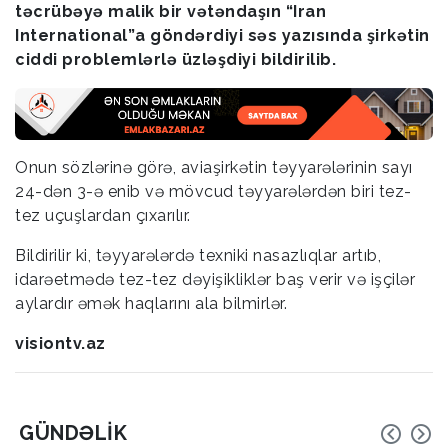
təcrübəyə malik bir vətəndaşın “Iran
International”a göndərdiyi səs yazısında şirkətin
ciddi problemlərlə üzləşdiyi bildirilib.
Onun sözlərinə görə, aviaşirkətin təyyarələrinin sayı
24-dən 3-ə enib və mövcud təyyarələrdən biri tez-
tez uçuşlardan çıxarılır.
Bildirilir ki, təyyarələrdə texniki nasazlıqlar artıb,
idarəetmədə tez-tez dəyişikliklər baş verir və işçilər
aylardır əmək haqlarını ala bilmirlər.
visiontv.az
GÜNDƏLIK