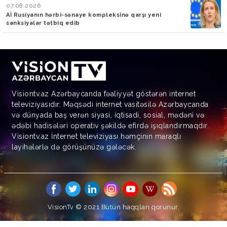
07.08.2026
Aİ Rusiyanın hərbi-sənaye kompleksinə qarşı yeni
sanksiyalar tətbiq edib
Visiontv.az Azərbaycanda fəaliyyət göstərən internet
televiziyasıdır. Məqsədi internet vasitəsilə Azərbaycanda
və dünyada baş verən siyasi, iqtisadi, sosial, mədəni və
ədəbi hadisələri operativ şəkildə efirdə işıqlandırmaqdır.
Visiontv.az İnternet televiziyası həmçinin maraqlı
layihələrlə də görüşünüzə gələcək.
VisionTv © 2021
Bütün haqqları qorunur.