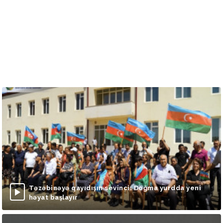
Təzəbinəyə qayıdışın sevinci: Doğma yurdda yeni
həyat başlayır