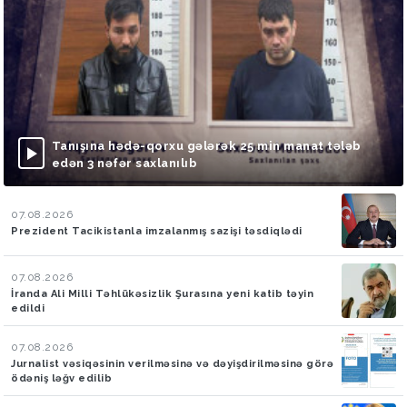
Tanışına hədə-qorxu gələrək 25 min manat tələb
edən 3 nəfər saxlanılıb
07.08.2026
Prezident Tacikistanla imzalanmış sazişi təsdiqlədi
07.08.2026
İranda Ali Milli Təhlükəsizlik Şurasına yeni katib təyin
edildi
07.08.2026
Jurnalist vəsiqəsinin verilməsinə və dəyişdirilməsinə görə
ödəniş ləğv edilib