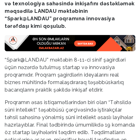
və texnologiya sahəsində inkişafını dəstəkləmək
məqsədilə LANDAU məktəbinin
“Spark@LANDAU” proqramına innovasiya
tərəfdaşı kimi qoşulub.
“Spark@LANDAU” məktəbin 8-11-ci sinif şagirdləri
üçün nəzərdə tutulmuş startap və innovasiya
proqramıdır. Proqram şagirdlərin ideyalarını real
biznes mühitində formalaşdıraraq təşəbbüskarlıq
bacarıqlarını praktik şəkildə inkişaf etdirir.
Proqramın əsas istiqamətlərindən biri olan “Təhsildə
süni intellekt” təşəbbüsü çərçivəsində iştirakçılar
təhsil sahəsinə yönəlmiş süni intellekt əsaslı layihələr
hazırlayıblar. Final tədbirində ümumilikdə 19 komanda
öz startap layihələrini təqdim edib. Təqdimatların
nəticələrinə əsasən, münsiflər heyəti tərəfindən ən