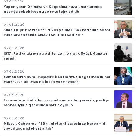
07.08.2026
Yaponiyanın Okinava və Kaqosima hava limanlarında
qasırğa səbəbindən 470 reys ləğv edilib
07.08.2026
Şimali Kipr Prezidenti: Nikosiya BMT Baş katibinin adanı
minalardan təmizləmək təklifini rədd edib
07.08.2026
ISW: Rusiya ukraynalı əsirlərdən ibarət döyüş bölmələri
yaradır
07.08.2026
Xameneinin hərbi müşaviri: İran Hörmüz boğazında ikinci
marşrutun açılmasına icazə verməyəcək
07.08.2026
Fransada sosialistlər arasında narazılıq yaranıb, partiya
rəhbərliyinin qarşısında şərt qoyulub
07.08.2026
Mikayıl Cabbarov: "Süni intellekt sayəsində karbamid
zavodunda istehsal artıb"