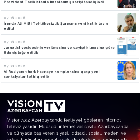
Prezident Tacikistanla imzalanmış sazişi təsdiqlədi
07.08.2026
İranda Ali Milli Təhlükəsizlik Şurasına yeni katib təyin
edildi
07.08.2026
Jurnalist vəsiqəsinin verilməsinə və dəyişdirilməsinə görə
ödəniş ləğv edilib
07.08.2026
Aİ Rusiyanın hərbi-sənaye kompleksinə qarşı yeni
sanksiyalar tətbiq edib
Visiontv.az Azərbaycanda fəaliyyət göstərən internet
televiziyasıdır. Məqsədi internet vasitəsilə Azərbaycanda
və dünyada baş verən siyasi, iqtisadi, sosial, mədəni və
ədəbi hadisələri operativ şəkildə efirdə işıqlandırmaqdır.