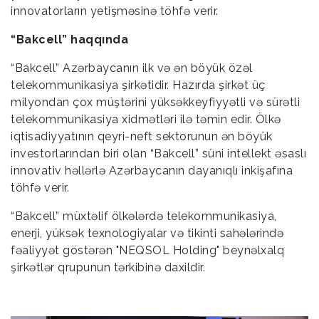
innovatorların yetişməsinə töhfə verir.
“Bakcell” haqqında
“Bakcell” Azərbaycanın ilk və ən böyük özəl
telekommunikasiya şirkətidir. Hazırda şirkət üç
milyondan çox müştərini yüksəkkeyfiyyətli və sürətli
telekommunikasiya xidmətləri ilə təmin edir. Ölkə
iqtisadiyyatının qeyri-neft sektorunun ən böyük
investorlarından biri olan “Bakcell” süni intellekt əsaslı
innovativ həllərlə Azərbaycanın dayanıqlı inkişafına
töhfə verir.
“Bakcell” müxtəlif ölkələrdə telekommunikasiya,
enerji, yüksək texnologiyalar və tikinti sahələrində
fəaliyyət göstərən "NEQSOL Holding" beynəlxalq
şirkətlər qrupunun tərkibinə daxildir.