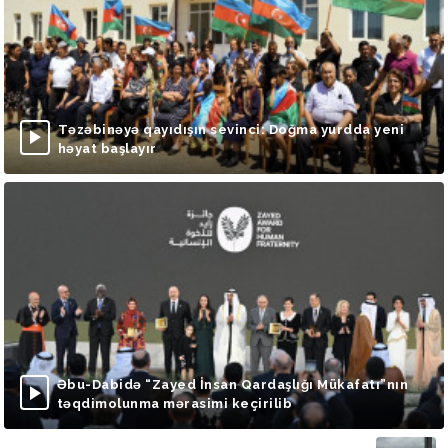
Təzəbinəyə qayıdışın sevinci: Doğma yurdda yeni
həyat başlayır
Əbu-Dabidə “Zayed İnsan Qardaşlığı Mükafatı”nın
təqdimolunma mərasimi keçirilib