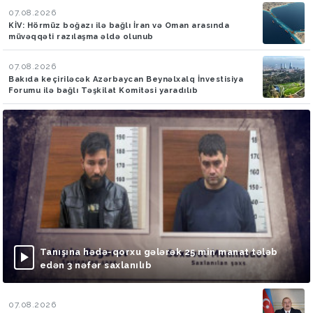
07.08.2026
KİV: Hörmüz boğazı ilə bağlı İran və Oman arasında
müvəqqəti razılaşma əldə olunub
07.08.2026
Bakıda keçiriləcək Azərbaycan Beynəlxalq İnvestisiya
Forumu ilə bağlı Təşkilat Komitəsi yaradılıb
Tanışına hədə-qorxu gələrək 25 min manat tələb
edən 3 nəfər saxlanılıb
07.08.2026