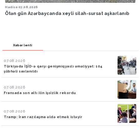
Hadisə
07.08.2026
Ötən ay 13 stomatoloq məsuliyyətə cəlb edilib
Xəbər lenti
07.08.2026
Türkiyədə İŞİD-ə qarşı genişmiqyaslı əməliyyat: 104
şübhəli saxlanıldı
07.08.2026
Fransada son altı ilin işsizlik rekordu
07.08.2026
Tramp: İran razılaşma əldə etmək istəyir