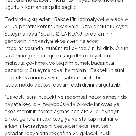
uğurlu 3 komanda qalib seçilib.
Tədbirdə çıxış edən “Bakcell”in ictimaiyyətlə əlaqələr
və korporativ kommunikasiyalar üzrə direktoru Aysel
Süleymanova “Spark @ LANDAU” proqramının
gənclərin innovasiya ekosisteminə erkən
inteqrasiyasında mühüm rol oynadığını bildirib. Onun
sözlərinə görə, proqram şagirdlərə ideyalarını
məhsula çevirmək və təqdim etmək bacarıqları
qazandırır. Süleymanova, həmçinin, “Bakcell”in süni
intellekt və innovasiya təşəbbüsləri ilə bu
istiqamətdə dəstəyi davam etdirdiyini vurğulayıb.
“Bakcell” süni intellekt və rəqəmsal həllər sahəsində
həyata keçirdiyi təşəbbüslərlə ölkədə innovasiya
ekosisteminin formalaşmasında aktiv rol oynayır.
Şirkət gənclərin texnologiya və startap mühitinə
erkən inteqrasiyasını dəstəkləməklə, real təsir
yaradan ideyaların inkişafına və gələcək nəsil