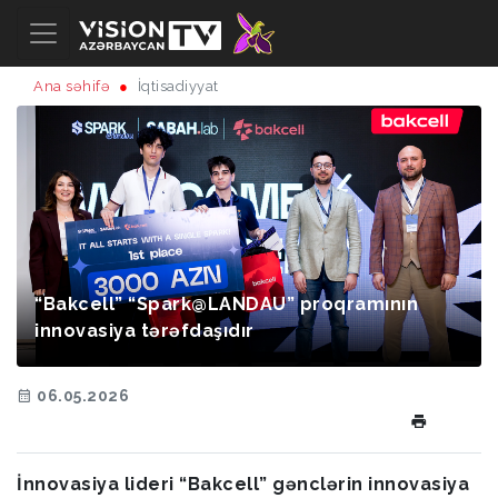
Ana səhifə
İqtisadiyyat
“Bakcell” “Spark@LANDAU” proqramının
innovasiya tərəfdaşıdır
06.05.2026
İnnovasiya lideri “Bakcell” gənclərin innovasiya