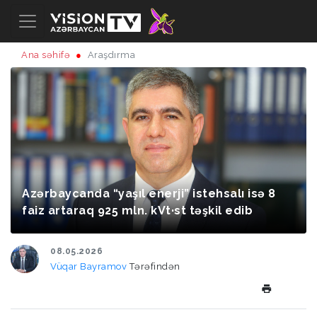
Ana səhifə
Araşdırma
Azərbaycanda “yaşıl enerji” istehsalı isə 8
faiz artaraq 925 mln. kVt·st təşkil edib
08.05.2026
Vüqar Bayramov
Tərəfindən