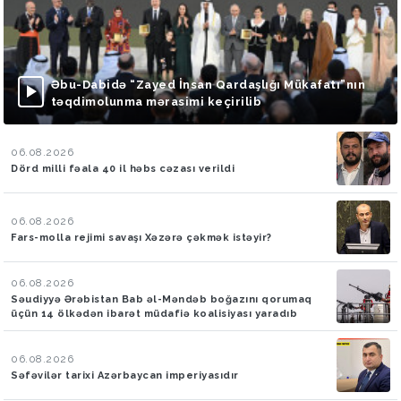
Əbu-Dabidə “Zayed İnsan Qardaşlığı Mükafatı”nın
təqdimolunma mərasimi keçirilib
06.08.2026
Dörd milli fəala 40 il həbs cəzası verildi
06.08.2026
Fars-molla rejimi savaşı Xəzərə çəkmək istəyir?
06.08.2026
Səudiyyə Ərəbistan Bab əl-Məndəb boğazını qorumaq
üçün 14 ölkədən ibarət müdafiə koalisiyası yaradıb
06.08.2026
Səfəvilər tarixi Azərbaycan imperiyasıdır