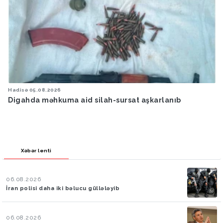
Hadisə
05.08.2026
Digahda məhkuma aid silah-sursat aşkarlanıb
Xəbər lenti
06.08.2026
İran polisi daha iki bəlucu güllələyib
06.08.2026