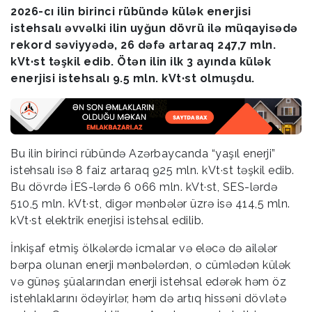
2026-cı ilin birinci rübündə külək enerjisi
istehsalı əvvəlki ilin uyğun dövrü ilə müqayisədə
rekord səviyyədə, 26 dəfə artaraq 247,7 mln.
kVt·st təşkil edib. Ötən ilin ilk 3 ayında külək
enerjisi istehsalı 9.5 mln. kVt·st olmuşdu.
Bu ilin birinci rübündə Azərbaycanda “yaşıl enerji”
istehsalı isə 8 faiz artaraq 925 mln. kVt·st təşkil edib.
Bu dövrdə İES-lərdə 6 066 mln. kVt·st, SES-lərdə
510,5 mln. kVt·st, digər mənbələr üzrə isə 414,5 mln.
kVt·st elektrik enerjisi istehsal edilib.
İnkişaf etmiş ölkələrdə icmalar və eləcə də ailələr
bərpa olunan enerji mənbələrdən, o cümlədən külək
və günəş şüalarından enerji istehsal edərək həm öz
istehlaklarını ödəyirlər, həm də artıq hissəni dövlətə