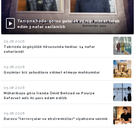
Tanışına hədə-qorxu gələrək 25 min manat tələb
edən 3 nəfər saxlanılıb
05.08.2026
Təbrizdə üzgüçülük hövuzunda hadisə: 14 nəfər
zəhərləndi
05.08.2026
Goyimlər biz yəhudilərə xidmət etməyə məhkumdur
05.08.2026
Müharibəyə görə İranda Ümid Behzad və Pourya
Səfəvvət adlı iki şəxs edam edilib
05.08.2026
Durovu "terrorçular və ekstremistlər" siyahısına salınıb