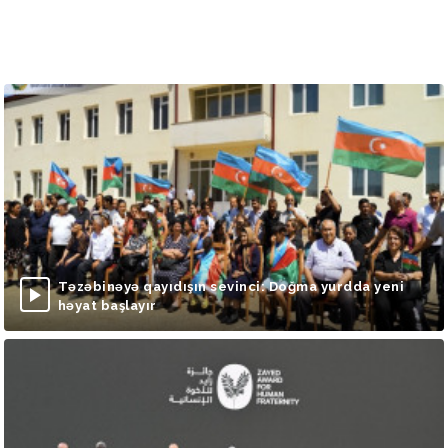
Təzəbinəyə qayıdışın sevinci: Doğma yurdda yeni
həyat başlayır