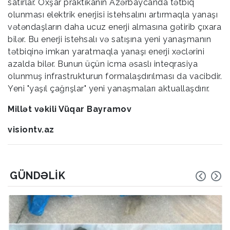
satırlar. Oxşar praktikanın Azərbaycanda tətbiq
olunması elektrik enerjisi istehsalını artırmaqla yanaşı
vətəndaşların daha ucuz enerji almasına gətirib çıxara
bilər. Bu enerji istehsalı və satışına yeni yanaşmanın
tətbiqinə imkan yaratmaqla yanaşı enerji xəclərini
azalda bilər. Bunun üçün icma əsaslı inteqrasiya
olunmuş infrastrukturun formalaşdırılması da vacibdir.
Yeni "yaşıl çağrışlar" yeni yanaşmaları aktuallaşdırır.
Millət vəkili Vüqar Bayramov
visiontv.az
GÜNDƏLIK