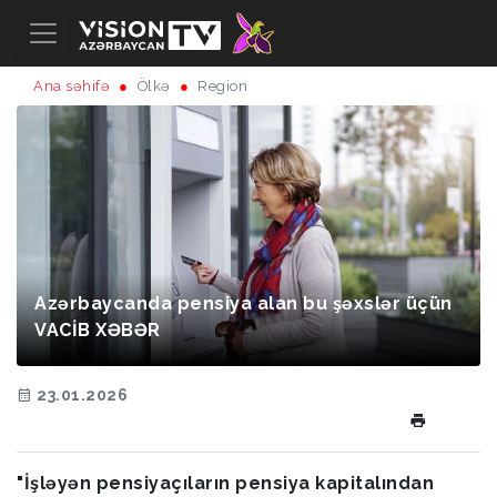
Ana səhifə
Ölkə
Region
Azərbaycanda pensiya alan bu şəxslər üçün
VACİB XƏBƏR
23.01.2026
"İşləyən pensiyaçıların pensiya kapitalından