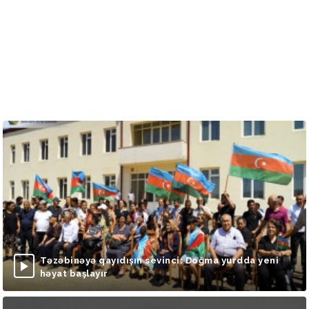
Təzəbinəyə qayıdışın sevinci: Doğma yurdda yeni
həyat başlayır