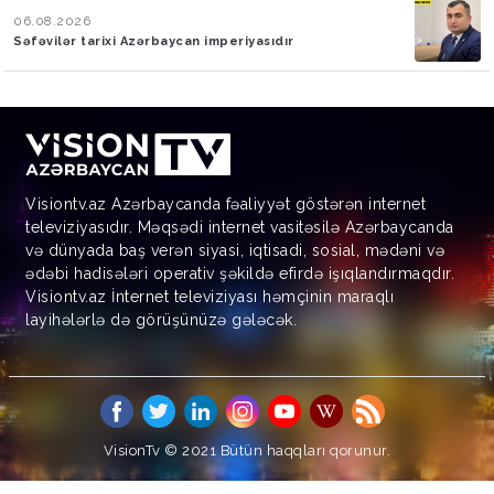
06.08.2026
Səfəvilər tarixi Azərbaycan imperiyasıdır
Visiontv.az Azərbaycanda fəaliyyət göstərən internet
televiziyasıdır. Məqsədi internet vasitəsilə Azərbaycanda
və dünyada baş verən siyasi, iqtisadi, sosial, mədəni və
ədəbi hadisələri operativ şəkildə efirdə işıqlandırmaqdır.
Visiontv.az İnternet televiziyası həmçinin maraqlı
layihələrlə də görüşünüzə gələcək.
VisionTv © 2021
Bütün haqqları qorunur.