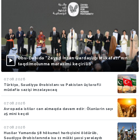
Əbu-Dabidə “Zayed İnsan Qardaşlığı Mükafatı”nın
təqdimolunma mərasimi keçirilib
07.08.2026
Türkiyə, Səudiyyə Ərəbistanı və Pakistan üçtərəfli
müdafiə sazişi imzalayacaq
07.08.2026
Avropada istilər can almaqda davam edir: Ölənlərin sayı
25 mini keçdi
07.08.2026
Husilər Yəməndə 58 hökumət hərbçisini öldürüb,
Səudiyyə Ərəbistanında isə 11 mülki şəxsi yaralayıb