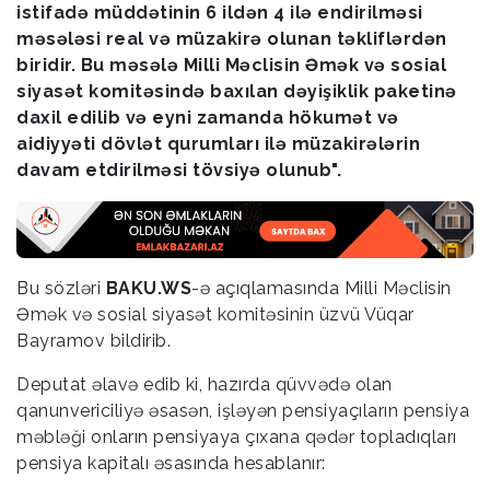
istifadə müddətinin 6 ildən 4 ilə endirilməsi
məsələsi real və müzakirə olunan təkliflərdən
biridir. Bu məsələ Milli Məclisin Əmək və sosial
siyasət komitəsində baxılan dəyişiklik paketinə
daxil edilib və eyni zamanda hökumət və
aidiyyəti dövlət qurumları ilə müzakirələrin
davam etdirilməsi tövsiyə olunub".
Bu sözləri
BAKU.WS
-ə açıqlamasında Milli Məclisin
Əmək və sosial siyasət komitəsinin üzvü Vüqar
Bayramov bildirib.
Deputat əlavə edib ki, hazırda qüvvədə olan
qanunvericiliyə əsasən, işləyən pensiyaçıların pensiya
məbləği onların pensiyaya çıxana qədər topladıqları
pensiya kapitalı əsasında hesablanır: