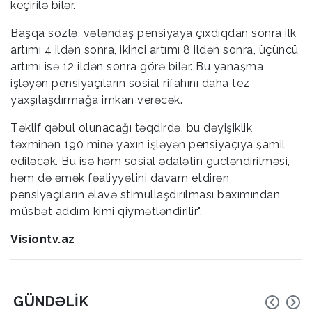
keçirilə bilər.
Başqa sözlə, vətəndaş pensiyaya çıxdıqdan sonra ilk
artımı 4 ildən sonra, ikinci artımı 8 ildən sonra, üçüncü
artımı isə 12 ildən sonra görə bilər. Bu yanaşma
işləyən pensiyaçıların sosial rifahını daha tez
yaxşılaşdırmağa imkan verəcək.
Təklif qəbul olunacağı təqdirdə, bu dəyişiklik
təxminən 190 minə yaxın işləyən pensiyaçıya şamil
ediləcək. Bu isə həm sosial ədalətin gücləndirilməsi,
həm də əmək fəaliyyətini davam etdirən
pensiyaçıların əlavə stimullaşdırılması baxımından
müsbət addım kimi qiymətləndirilir".
Visiontv.az
GÜNDƏLIK