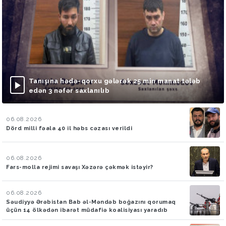
Tanışına hədə-qorxu gələrək 25 min manat tələb
edən 3 nəfər saxlanılıb
06.08.2026
Dörd milli fəala 40 il həbs cəzası verildi
06.08.2026
Fars-molla rejimi savaşı Xəzərə çəkmək istəyir?
06.08.2026
Səudiyyə Ərəbistan Bab əl-Məndəb boğazını qorumaq
üçün 14 ölkədən ibarət müdafiə koalisiyası yaradıb