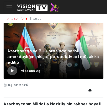
Ana səhifə
Siyasət
Azərbaycan və BƏƏ arasında hərbi
əməkdaşlığın inkişaf perspektivləri müzakirə
edilib
Videonu Aç
04.02.2026
Azərbaycanın Müdafiə Nazirliyinin rəhbər heyəti