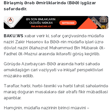
Birləşmiş Ərəb Əmirliklərində (BƏƏ) işgüzar
səfərdədir.
BAKU.WS
xəbər verir ki, səfər çərçivəsində müdafiə
naziri Zakir Həsənov ilə BƏƏ-nin müdafiə işləri üzrə
dövlət naziri Əlahəzrət Məhəmməd Bin Mübarək Əl-
Fadhel Əl-Məzrui arasında ikitərəfli görüş keçirilib.
Görüşdə Azərbaycan-BƏƏ arasında hərbi sahədə
əməkdaşlığın cari vəziyyəti və inkişaf perspektivləri
müzakirə edilib.
Tərəflər, hərbi, hərbi-texniki və hərbi təhsil sahələrində
maraq doğuran məsələlərə dair ətraflı fikir mübadiləsi
aparıblar.
Həmçinin, müdafiə nazirinin birinci müavini –