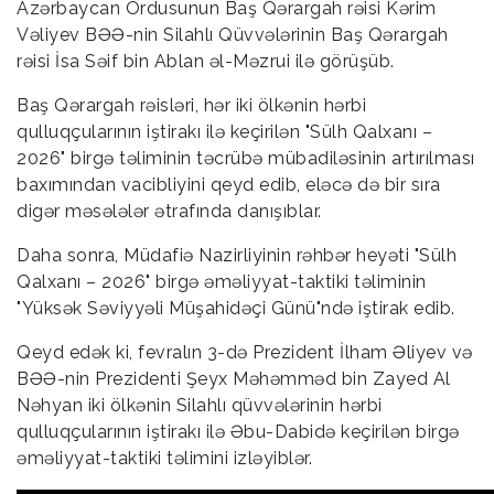
Azərbaycan Ordusunun Baş Qərargah rəisi Kərim
Vəliyev BƏƏ-nin Silahlı Qüvvələrinin Baş Qərargah
rəisi İsa Səif bin Ablan əl-Məzrui ilə görüşüb.
Baş Qərargah rəisləri, hər iki ölkənin hərbi
qulluqçularının iştirakı ilə keçirilən "Sülh Qalxanı –
2026" birgə təliminin təcrübə mübadiləsinin artırılması
baxımından vacibliyini qeyd edib, eləcə də bir sıra
digər məsələlər ətrafında danışıblar.
Daha sonra, Müdafiə Nazirliyinin rəhbər heyəti "Sülh
Qalxanı – 2026" birgə əməliyyat-taktiki təliminin
"Yüksək Səviyyəli Müşahidəçi Günü"ndə iştirak edib.
Qeyd edək ki, fevralın 3-də Prezident İlham Əliyev və
BƏƏ-nin Prezidenti Şeyx Məhəmməd bin Zayed Al
Nəhyan iki ölkənin Silahlı qüvvələrinin hərbi
qulluqçularının iştirakı ilə Əbu-Dabidə keçirilən birgə
əməliyyat-taktiki təlimini izləyiblər.