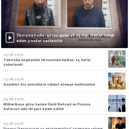
Tanışına hədə-qorxu gələrək 25 min manat tələb
edən 3 nəfər saxlanılıb
05.08.2026
Təbrizdə üzgüçülük hövuzunda hadisə: 14 nəfər
zəhərləndi
05.08.2026
Goyimlər biz yəhudilərə xidmət etməyə məhkumdur
05.08.2026
Müharibəyə görə İranda Ümid Behzad və Pourya
Səfəvvət adlı iki şəxs edam edilib
05.08.2026
Durovu "terrorçular və ekstremistlər" siyahısına salınıb