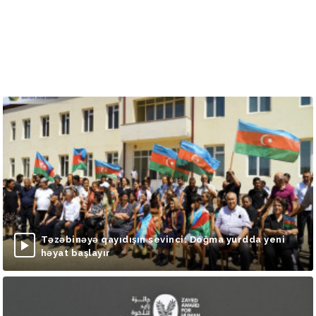
Təzəbinəyə qayıdışın sevinci: Doğma yurdda yeni
həyat başlayır