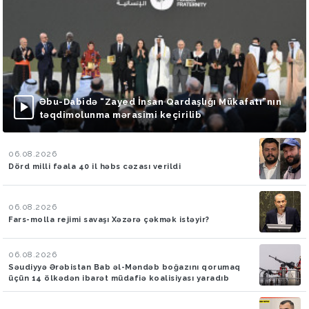
Əbu-Dabidə “Zayed İnsan Qardaşlığı Mükafatı”nın
təqdimolunma mərasimi keçirilib
06.08.2026
Dörd milli fəala 40 il həbs cəzası verildi
06.08.2026
Fars-molla rejimi savaşı Xəzərə çəkmək istəyir?
06.08.2026
Səudiyyə Ərəbistan Bab əl-Məndəb boğazını qorumaq
üçün 14 ölkədən ibarət müdafiə koalisiyası yaradıb