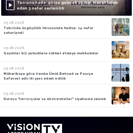
Tanışına hədə-qorxu gələrək 25 min manat tələb
edən 3 nəfər saxlanılıb
05.08.2026
Təbrizdə üzgüçülük hövuzunda hadisə: 14 nəfər
zəhərləndi
05.08.2026
Goyimlər biz yəhudilərə xidmət etməyə məhkumdur
05.08.2026
Müharibəyə görə İranda Ümid Behzad və Pourya
Səfəvvət adlı iki şəxs edam edilib
05.08.2026
Durovu "terrorçular və ekstremistlər" siyahısına salınıb