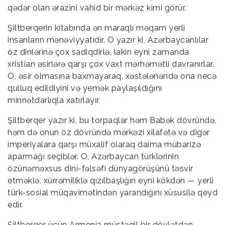
qədər olan ərazini vahid bir mərkəz kimi görür.
Şiltberqerin kitabında ən maraqlı məqam yerli
insanların mənəviyyatıdır. O yazır ki, Azərbaycanlılar
öz dinlərinə çox sadiqdirlə, lakin eyni zamanda
xristian əsirlərə qarşı çox vaxt mərhəmətli davranırlar.
O, əsir olmasına baxmayaraq, xəstələnəndə ona necə
qulluq edildiyini və yemək paylaşıldığını
minnətdarlıqla xatırlayır.
Şiltberqer yazır ki, bu torpaqlar həm Babək dövründə,
həm də onun öz dövründə mərkəzi xilafətə və digər
imperiyalara qarşı müxalif olaraq daima mübarizə
aparmağı seçiblər. O, Azərbaycan türklərinin
özünəməxsus dini-fəlsəfi dünyagörüşünü təsvir
etməklə, xürrəmiliklə qızılbaşlığın eyni kökdən — yerli
türk-sosial müqavimətindən yarandığını xüsusilə qeyd
edir.
Şiltberqer üçün Armenia müstəqil bir dövlətdən