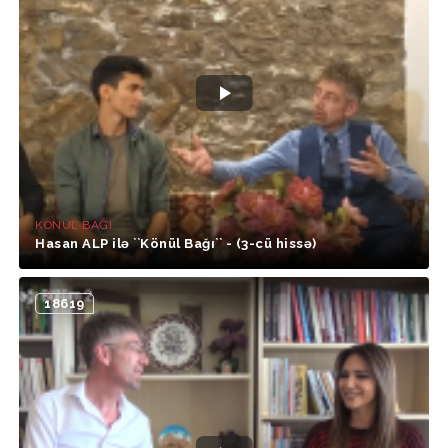
KÖNÜL BAĞI
Hasan ALP ilə ``Könül Bağı`` - (3-cü hissə)
18619