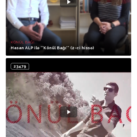
KÖNÜL BAĞI
Hasan ALP ilə ''Könül Bağı'' (2-ci hissə)
23479