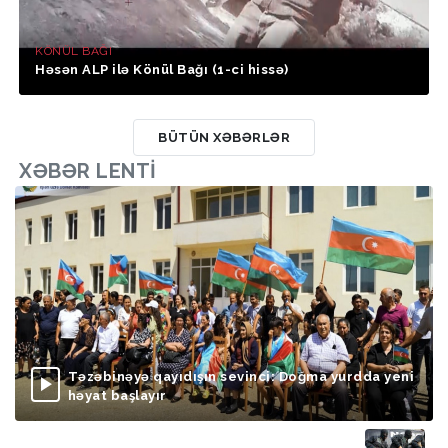
KÖNÜL BAĞI
Həsən ALP ilə Könül Bağı (1-ci hissə)
BÜTÜN XƏBƏRLƏR
XƏBƏR LENTI
Təzəbinəyə qayıdışın sevinci: Doğma yurdda yeni
həyat başlayır