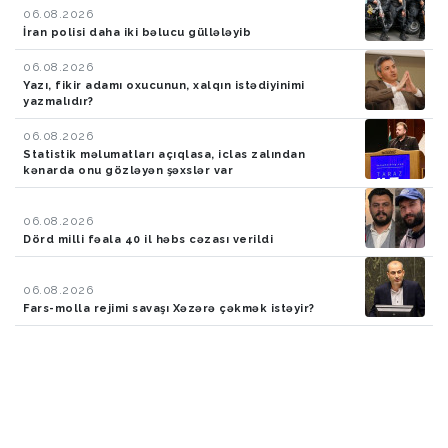
06.08.2026
İran polisi daha iki bəlucu güllələyib
06.08.2026
Yazı, fikir adamı oxucunun, xalqın istədiyinimi
yazmalıdır?
06.08.2026
Statistik məlumatları açıqlasa, iclas zalından
kənarda onu gözləyən şəxslər var
06.08.2026
Dörd milli fəala 40 il həbs cəzası verildi
06.08.2026
Fars-molla rejimi savaşı Xəzərə çəkmək istəyir?