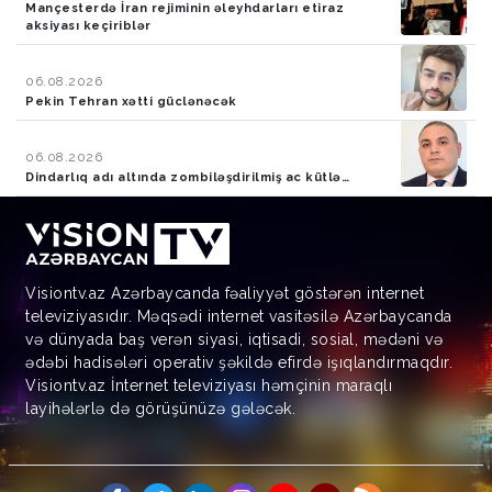
Mançesterdə İran rejiminin əleyhdarları etiraz
aksiyası keçiriblər
06.08.2026
Pekin Tehran xətti güclənəcək
06.08.2026
Dindarlıq adı altında zombiləşdirilmiş ac kütlə…
Visiontv.az Azərbaycanda fəaliyyət göstərən internet
televiziyasıdır. Məqsədi internet vasitəsilə Azərbaycanda
və dünyada baş verən siyasi, iqtisadi, sosial, mədəni və
ədəbi hadisələri operativ şəkildə efirdə işıqlandırmaqdır.
Visiontv.az İnternet televiziyası həmçinin maraqlı
layihələrlə də görüşünüzə gələcək.