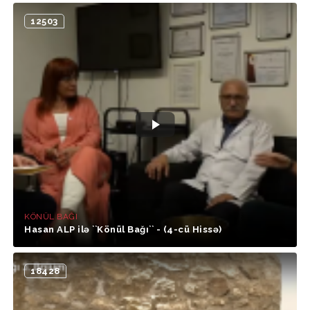
12503
KÖNÜL BAĞI
Hasan ALP ilə ``Könül Bağı`` - (4-cü Hissə)
18428