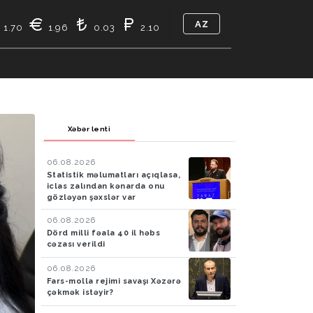
AZ
1.70
1.96
0.03
2.10
TIKASI
BIZ KIMIK
ƏLAQƏ
Xəbər lenti
06.08.2026
Statistik məlumatları açıqlasa,
iclas zalından kənarda onu
gözləyən şəxslər var
06.08.2026
Dörd milli fəala 40 il həbs
cəzası verildi
06.08.2026
Fars-molla rejimi savaşı Xəzərə
çəkmək istəyir?