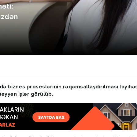
əti:
əzdən
ndə biznes proseslərinin rəqəmsallaşdırılması layihəs
üəyyən işlər görülüb.