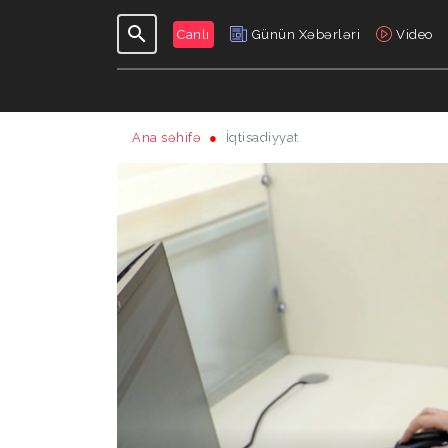
Canlı
Günün Xəbərləri
Video
Ana səhifə
İqtisadiyyat
GÜNDƏLIK
VERILIŞLƏR