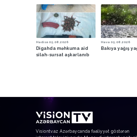
6
Hadisə
05.08.2026
Hava
05.08.2026
şəraiti ilə
Digahda məhkuma aid
Bakıya yağış y
əbərdarlıq
silah-sursat aşkarlanıb
Visiontv.az Azərbaycanda fəaliyyət göstərən