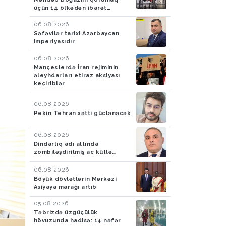
üçün 14 ölkədən ibarət
müdafiə koalisiyası yaradıb
06.08.2026
Səfəvilər tarixi Azərbaycan
imperiyasıdır
06.08.2026
Mançesterdə İran rejiminin
əleyhdarları etiraz aksiyası
keçiriblər
06.08.2026
Pekin Tehran xətti güclənəcək
06.08.2026
Dindarlıq adı altında
zombiləşdirilmiş ac kütlə…
06.08.2026
Böyük dövlətlərin Mərkəzi
Asiyaya marağı artıb
05.08.2026
Təbrizdə üzgüçülük
hövuzunda hadisə: 14 nəfər