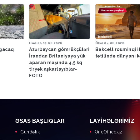
Hadisə
05.08.2026
Ölkə
04.08.2026
ağacaq
Azərbaycan gömrükçüləri
Bakcell rouminqi i
İrandan Britaniyaya yük
tətilində dünyanı k
aparan maşında 4,5 kq
tiryək aşkarlayıblar-
FOTO
ƏSAS BAŞLIQLAR
LAYIHƏLƏRIMIZ
Gündəlik
OneOffice.az