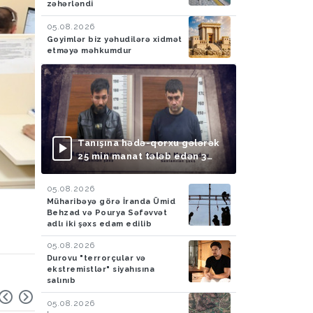
zəhərləndi
05.08.2026
Goyimlər biz yəhudilərə xidmət
etməyə məhkumdur
Tanışına hədə-qorxu gələrək
25 min manat tələb edən 3
nəfər saxlanılıb
05.08.2026
Müharibəyə görə İranda Ümid
Behzad və Pourya Səfəvvət
adlı iki şəxs edam edilib
05.08.2026
Durovu "terrorçular və
ekstremistlər" siyahısına
salınıb
05.08.2026