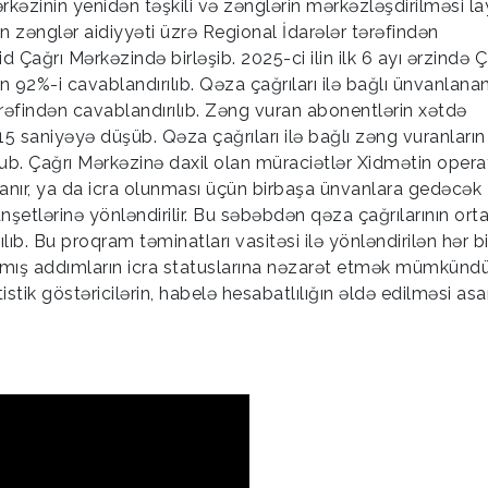
rkəzinin yenidən təşkili və zənglərin mərkəzləşdirilməsi la
lan zənglər aidiyyəti üzrə Regional İdarələr tərəfindən
d Çağrı Mərkəzində birləşib. 2025-ci ilin ilk 6 ayı ərzində Ç
 92%-i cavablandırılıb. Qəza çağrıları ilə bağlı ünvanlana
ərəfindən cavablandırılıb. Zəng vuran abonentlərin xətdə
saniyəyə düşüb. Qəza çağrıları ilə bağlı zəng vuranların
b. Çağrı Mərkəzinə daxil olan müraciətlər Xidmətin operat
nır, ya da icra olunması üçün birbaşa ünvanlara gedəcək
nşetlərinə yönləndirilir. Bu səbəbdən qəza çağrılarının or
ıb. Bu proqram təminatları vasitəsi ilə yönləndirilən hər bi
lmış addımların icra statuslarına nəzarət etmək mümkündür
tik göstəricilərin, habelə hesabatlılığın əldə edilməsi asa