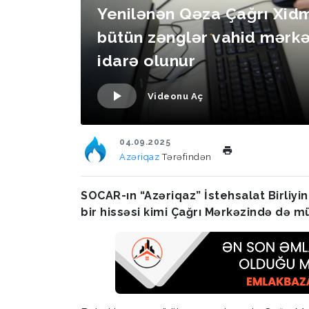
Yenilənən Qəza Çağrı Xidm
bütün zənglər vahid mərk
idarə olunur
Videonu Aç
04.09.2025
Azəriqaz
Tərəfindən
SOCAR-ın “Azəriqaz” İstehsalat Birliyi
bir hissəsi kimi Çağrı Mərkəzində də m