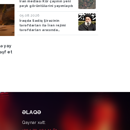
İran mediası Kür çayının yeni
peyk görüntülərini yayımlayıb
05.08.2026
İraqda Sadiq Şirazinin
tərəfdarları ilə İran rejimi
tərəfdarları arasında
toqquşma yaşanıb
Hadisə
03.08.2026
Hadisə
03.08.2026
lə yay
FHN: Bu il qeyri-çimərlik
Azad edilmiş ərazilər
əşf et
ərazilərdə suda batan 40
ötən ay 788 mina, 210
nəfərin meyiti tapılıb, 55
PHS aşkarlanıb
nəfər xilas edilib
ƏLAQƏ
Qaynar xətt: