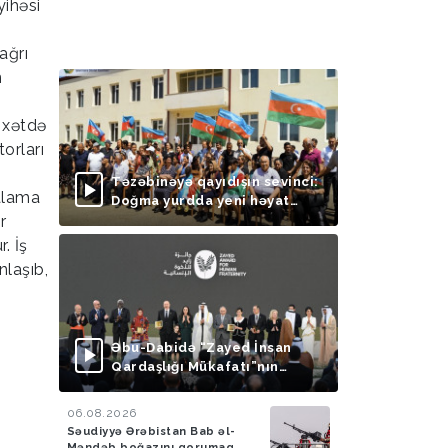
yihəsi
ağrı
n
 xətdə
orları
Təzəbinəyə qayıdışın sevinci:
talama
Doğma yurdda yeni həyat
r
başlayır
. İş
nlaşıb,
Əbu-Dabidə “Zayed İnsan
Qardaşlığı Mükafatı”nın
təqdimolunma mərasimi
keçirilib
06.08.2026
Səudiyyə Ərəbistan Bab əl-
Məndəb boğazını qorumaq