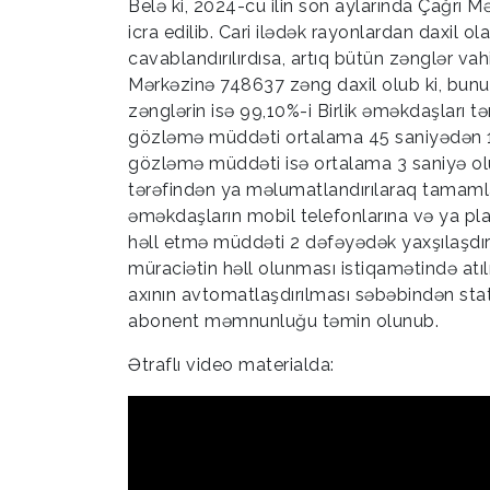
Belə ki, 2024-cü ilin son aylarında Çağrı Mə
icra edilib. Cari ilədək rayonlardan daxil o
cavablandırılırdısa, artıq bütün zənglər vahi
Mərkəzinə 748637 zəng daxil olub ki, bunun
zənglərin isə 99,10%-i Birlik əməkdaşları t
gözləmə müddəti ortalama 45 saniyədən 15 
gözləmə müddəti isə ortalama 3 saniyə olu
tərəfindən ya məlumatlandırılaraq tamamla
əməkdaşların mobil telefonlarına və ya pla
həll etmə müddəti 2 dəfəyədək yaxşılaşdırıl
müraciətin həll olunması istiqamətində atı
axının avtomatlaşdırılması səbəbindən statis
abonent məmnunluğu təmin olunub.
Ətraflı video materialda: