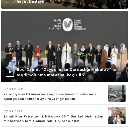
həyat başlayır
Əbu-Dabidə “Zayed İnsan Qardaşlığı Mükafatı”nın
təqdimolunma mərasimi keçirilib
07.08.2026
Yaponiyanın Okinava və Kaqosima hava limanlarında
qasırğa səbəbindən 470 reys ləğv edilib
07.08.2026
Şimali Kipr Prezidenti: Nikosiya BMT Baş katibinin adanı
minalardan təmizləmək təklifini rədd edib