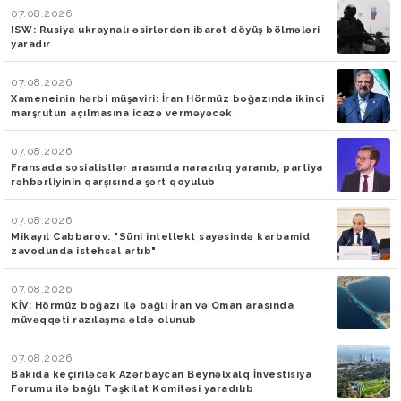
07.08.2026
ISW: Rusiya ukraynalı əsirlərdən ibarət döyüş bölmələri
yaradır
07.08.2026
Xameneinin hərbi müşaviri: İran Hörmüz boğazında ikinci
marşrutun açılmasına icazə verməyəcək
07.08.2026
Fransada sosialistlər arasında narazılıq yaranıb, partiya
rəhbərliyinin qarşısında şərt qoyulub
07.08.2026
Mikayıl Cabbarov: "Süni intellekt sayəsində karbamid
zavodunda istehsal artıb"
07.08.2026
KİV: Hörmüz boğazı ilə bağlı İran və Oman arasında
müvəqqəti razılaşma əldə olunub
07.08.2026
Bakıda keçiriləcək Azərbaycan Beynəlxalq İnvestisiya
Forumu ilə bağlı Təşkilat Komitəsi yaradılıb