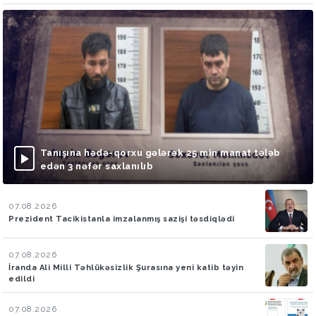
Tanışına hədə-qorxu gələrək 25 min manat tələb
edən 3 nəfər saxlanılıb
07.08.2026
Prezident Tacikistanla imzalanmış sazişi təsdiqlədi
07.08.2026
İranda Ali Milli Təhlükəsizlik Şurasına yeni katib təyin
edildi
07.08.2026