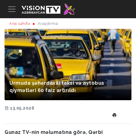
Ana səhifə
Araşdırma
Urmuda şəhərdaxili taksi və avtobus
qiymətləri 60 faiz artırıldı
13.05.2026
Gunaz TV-nin məlumatına görə, Qərbi