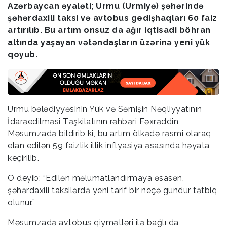
Azərbaycan əyaləti; Urmu (Urmiyə) şəhərində
şəhərdaxili taksi və avtobus gedişhaqları 60 faiz
artırılıb. Bu artım onsuz da ağır iqtisadi böhran
altında yaşayan vətəndaşların üzərinə yeni yük
qoyub.
Urmu bələdiyyəsinin Yük və Sərnişin Nəqliyyatının
İdarəedilməsi Təşkilatının rəhbəri Fəxrəddin
Məsumzadə bildirib ki, bu artım ölkədə rəsmi olaraq
elan edilən 59 faizlik illik inflyasiya əsasında həyata
keçirilib.
O deyib: “Edilən məlumatlandırmaya əsasən,
şəhərdaxili taksilərdə yeni tarif bir neçə gündür tətbiq
olunur.”
Məsumzadə avtobus qiymətləri ilə bağlı da