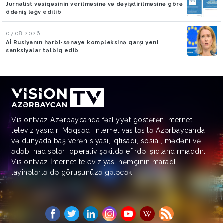
Jurnalist vəsiqəsinin verilməsinə və dəyişdirilməsinə görə
ödəniş ləğv edilib
07.08.2026
Aİ Rusiyanın hərbi-sənaye kompleksinə qarşı yeni
sanksiyalar tətbiq edib
Visiontv.az Azərbaycanda fəaliyyət göstərən internet
televiziyasıdır. Məqsədi internet vasitəsilə Azərbaycanda
və dünyada baş verən siyasi, iqtisadi, sosial, mədəni və
ədəbi hadisələri operativ şəkildə efirdə işıqlandırmaqdır.
Visiontv.az İnternet televiziyası həmçinin maraqlı
layihələrlə də görüşünüzə gələcək.