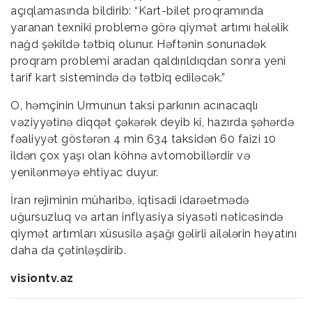
açıqlamasında bildirib: “Kart-bilet proqramında
yaranan texniki problemə görə qiymət artımı hələlik
nağd şəkildə tətbiq olunur. Həftənin sonunadək
proqram problemi aradan qaldırıldıqdan sonra yeni
tarif kart sistemində də tətbiq ediləcək.”
O, həmçinin Urmunun taksi parkının acınacaqlı
vəziyyətinə diqqət çəkərək deyib ki, hazırda şəhərdə
fəaliyyət göstərən 4 min 634 taksidən 60 faizi 10
ildən çox yaşı olan köhnə avtomobillərdir və
yenilənməyə ehtiyac duyur.
İran rejiminin müharibə, iqtisadi idarəetmədə
uğursuzluq və artan inflyasiya siyasəti nəticəsində
qiymət artımları xüsusilə aşağı gəlirli ailələrin həyatını
daha da çətinləşdirib.
visiontv.az