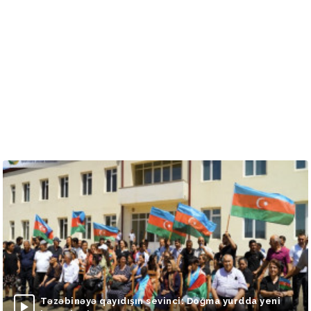
Təzəbinəyə qayıdışın sevinci: Doğma yurdda yeni