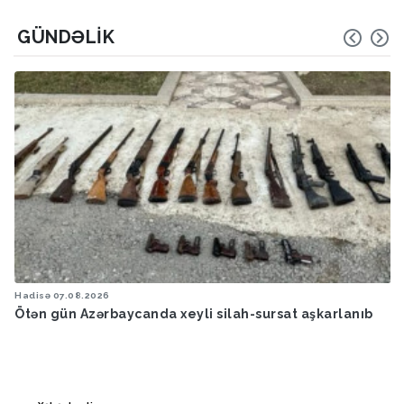
GÜNDƏLIK
Hadisə
07.08.2026
Ötən gün Azərbaycanda xeyli silah-sursat aşkarlanıb