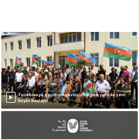
Təzəbinəyə qayıdışın sevinci: Doğma yurdda yeni
həyat başlayır