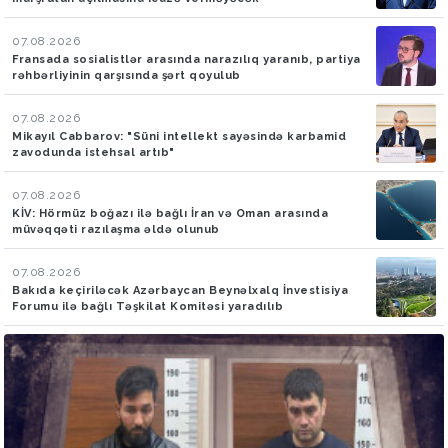
07.08.2026
Fransada sosialistlər arasında narazılıq yaranıb, partiya
rəhbərliyinin qarşısında şərt qoyulub
07.08.2026
Mikayıl Cabbarov: "Süni intellekt sayəsində karbamid
zavodunda istehsal artıb"
07.08.2026
KİV: Hörmüz boğazı ilə bağlı İran və Oman arasında
müvəqqəti razılaşma əldə olunub
07.08.2026
Bakıda keçiriləcək Azərbaycan Beynəlxalq İnvestisiya
Forumu ilə bağlı Təşkilat Komitəsi yaradılıb