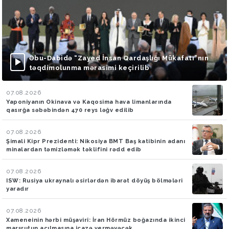
Əbu-Dabidə “Zayed İnsan Qardaşlığı Mükafatı”nın
təqdimolunma mərasimi keçirilib
07.08.2026
Yaponiyanın Okinava və Kaqosima hava limanlarında
qasırğa səbəbindən 470 reys ləğv edilib
07.08.2026
Şimali Kipr Prezidenti: Nikosiya BMT Baş katibinin adanı
minalardan təmizləmək təklifini rədd edib
07.08.2026
ISW: Rusiya ukraynalı əsirlərdən ibarət döyüş bölmələri
yaradır
07.08.2026
Xameneinin hərbi müşaviri: İran Hörmüz boğazında ikinci
marşrutun açılmasına icazə verməyəcək