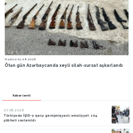
Hadisə
07.08.2026
Ötən gün Azərbaycanda xeyli silah-sursat aşkarlanıb
Xəbər lenti
07.08.2026
Türkiyədə İŞİD-ə qarşı genişmiqyaslı əməliyyat: 104
şübhəli saxlanıldı