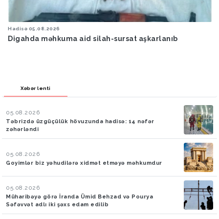
Hadisə
05.08.2026
Digahda məhkuma aid silah-sursat aşkarlanıb
Xəbər lenti
05.08.2026
Təbrizdə üzgüçülük hövuzunda hadisə: 14 nəfər
zəhərləndi
05.08.2026
Goyimlər biz yəhudilərə xidmət etməyə məhkumdur
05.08.2026
Müharibəyə görə İranda Ümid Behzad və Pourya
Səfəvvət adlı iki şəxs edam edilib