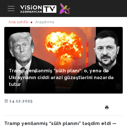
Ana səhifə
Araşdırma
Tramp yenilənmiş “sülh planı”: o, yenə də
Ukraynanın ciddi ərazi güzəştlərini nəzərdə
tutur
14.12.2025
Tramp yenilənmiş “sülh planını” təqdim etdi —