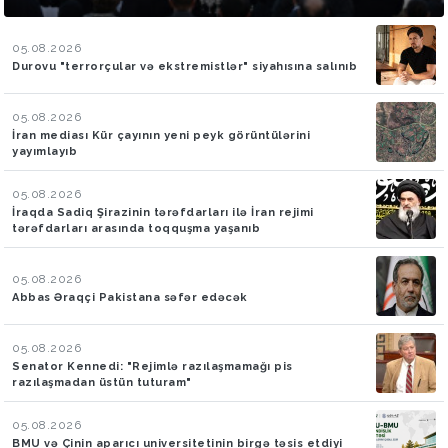
05.08.2026
Durovu "terrorçular və ekstremistlər" siyahısına salınıb
05.08.2026
İran mediası Kür çayının yeni peyk görüntülərini
yayımlayıb
05.08.2026
İraqda Sadiq Şirazinin tərəfdarları ilə İran rejimi
tərəfdarları arasında toqquşma yaşanıb
05.08.2026
Abbas Əraqçi Pakistana səfər edəcək
05.08.2026
Senator Kennedi: "Rejimlə razılaşmamağı pis
razılaşmadan üstün tuturam"
05.08.2026
BMU və Çinin aparıcı universitetinin birgə təsis etdiyi