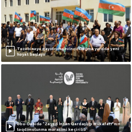
Təzəbinəyə qayıdışın sevinci: Doğma yurdda yeni
həyat başlayır
Əbu-Dabidə “Zayed İnsan Qardaşlığı Mükafatı”nın
təqdimolunma mərasimi keçirilib