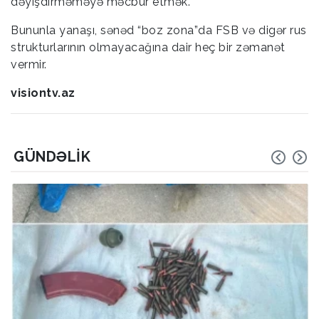
dəyişdirməməyə məcbur etmək.
Bununla yanaşı, sənəd “boz zona”da FSB və digər rus
strukturlarının olmayacağına dair heç bir zəmanət
vermir.
visiontv.az
GÜNDƏLIK