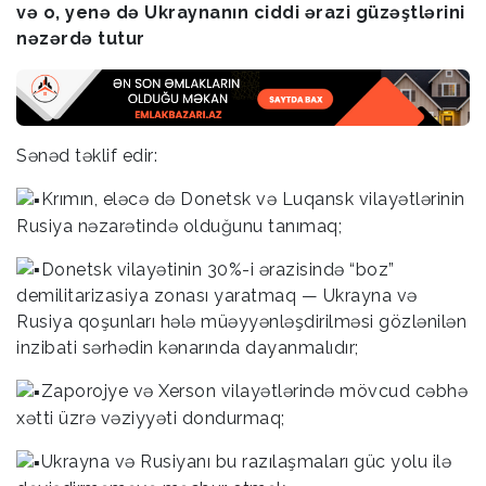
və o, yenə də Ukraynanın ciddi ərazi güzəştlərini
nəzərdə tutur
Sənəd təklif edir:
Krımın, eləcə də Donetsk və Luqansk vilayətlərinin
Rusiya nəzarətində olduğunu tanımaq;
Donetsk vilayətinin 30%-i ərazisində “boz”
demilitarizasiya zonası yaratmaq — Ukrayna və
Rusiya qoşunları hələ müəyyənləşdirilməsi gözlənilən
inzibati sərhədin kənarında dayanmalıdır;
Zaporojye və Xerson vilayətlərində mövcud cəbhə
xətti üzrə vəziyyəti dondurmaq;
Ukrayna və Rusiyanı bu razılaşmaları güc yolu ilə