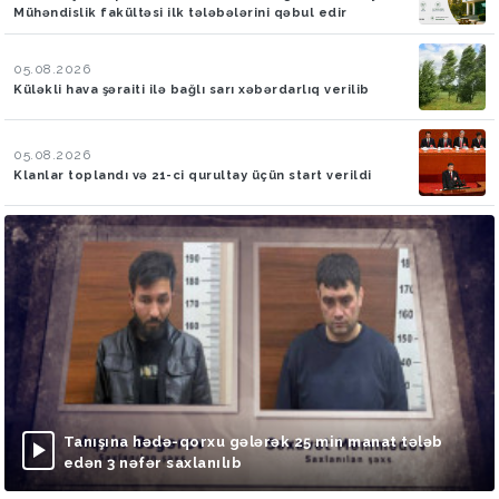
Mühəndislik fakültəsi ilk tələbələrini qəbul edir
05.08.2026
Küləkli hava şəraiti ilə bağlı sarı xəbərdarlıq verilib
05.08.2026
Klanlar toplandı və 21-ci qurultay üçün start verildi
Tanışına hədə-qorxu gələrək 25 min manat tələb
edən 3 nəfər saxlanılıb