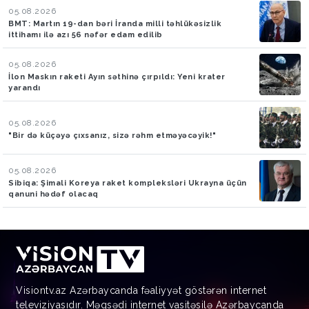
05.08.2026
BMT: Martın 19-dan bəri İranda milli təhlükəsizlik
ittihamı ilə azı 56 nəfər edam edilib
05.08.2026
İlon Maskın raketi Ayın səthinə çırpıldı: Yeni krater
yarandı
05.08.2026
"Bir də küçəyə çıxsanız, sizə rəhm etməyəcəyik!"
05.08.2026
Sibiqa: Şimali Koreya raket kompleksləri Ukrayna üçün
qanuni hədəf olacaq
Visiontv.az Azərbaycanda fəaliyyət göstərən internet
televiziyasıdır. Məqsədi internet vasitəsilə Azərbaycanda