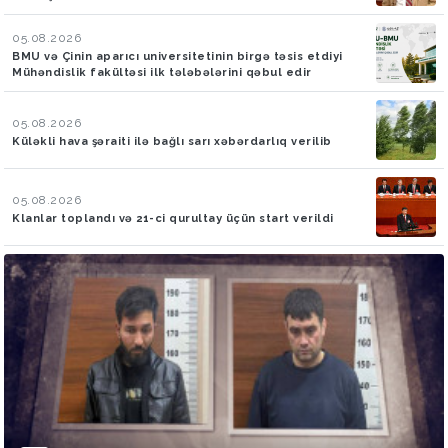
05.08.2026
BMU və Çinin aparıcı universitetinin birgə təsis etdiyi
Mühəndislik fakültəsi ilk tələbələrini qəbul edir
05.08.2026
Küləkli hava şəraiti ilə bağlı sarı xəbərdarlıq verilib
05.08.2026
Klanlar toplandı və 21-ci qurultay üçün start verildi