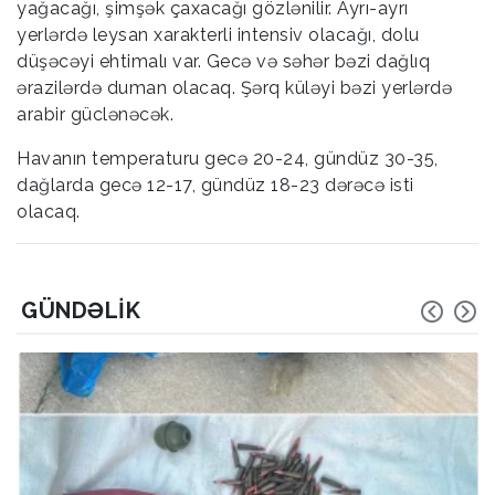
yağacağı, şimşək çaxacağı gözlənilir. Ayrı-ayrı
yerlərdə leysan xarakterli intensiv olacağı, dolu
düşəcəyi ehtimalı var. Gecə və səhər bəzi dağlıq
ərazilərdə duman olacaq. Şərq küləyi bəzi yerlərdə
arabir güclənəcək.
Havanın temperaturu gecə 20-24, gündüz 30-35,
dağlarda gecə 12-17, gündüz 18-23 dərəcə isti
olacaq.
GÜNDƏLIK