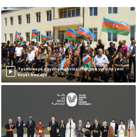
Təzəbinəyə qayıdışın sevinci: Doğma yurdda yeni
həyat başlayır