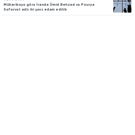
Müharibəyə görə İranda Ümid Behzad və Pourya
Səfəvvət adlı iki şəxs edam edilib