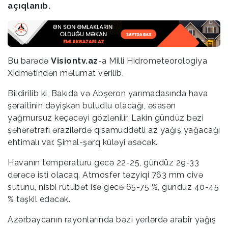
açıqlanıb.
Bu barədə
Visiontv.az
-a Milli Hidrometeorologiya
Xidmətindən məlumat verilib.
Bildirilib ki, Bakıda və Abşeron yarımadasında hava
şəraitinin dəyişkən buludlu olacağı, əsasən
yağmursuz keçəcəyi gözlənilir. Lakin gündüz bəzi
şəhərətrafı ərazilərdə qısamüddətli az yağış yağacağı
ehtimalı var. Şimal-şərq küləyi əsəcək.
Havanın temperaturu gecə 22-25, gündüz 29-33
dərəcə isti olacaq. Atmosfer təzyiqi 763 mm civə
sütunu, nisbi rütubət isə gecə 65-75 %, gündüz 40-45
% təşkil edəcək.
Azərbaycanın rayonlarında bəzi yerlərdə arabir yağış