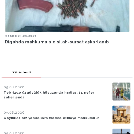
Hadisə
05.08.2026
Digahda məhkuma aid silah-sursat aşkarlanıb
Xəbər lenti
05.08.2026
Təbrizdə üzgüçülük hövuzunda hadisə: 14 nəfər
zəhərləndi
05.08.2026
Goyimlər biz yəhudilərə xidmət etməyə məhkumdur
05.08.2026