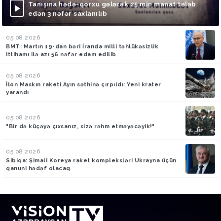
Tanışına hədə-qorxu gələrək 25 min manat tələb
edən 3 nəfər saxlanılıb
05.08.2026
BMT: Martın 19-dan bəri İranda milli təhlükəsizlik
ittihamı ilə azı 56 nəfər edam edilib
05.08.2026
İlon Maskın raketi Ayın səthinə çırpıldı: Yeni krater
yarandı
05.08.2026
"Bir də küçəyə çıxsanız, sizə rəhm etməyəcəyik!"
05.08.2026
Sibiqa: Şimali Koreya raket kompleksləri Ukrayna üçün
qanuni hədəf olacaq