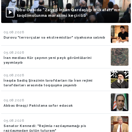
Əbu-Dabidə “Zayed İnsan Qardaşlığı Mükafatı”nın
təqdimolunma mərasimi keçirilib
05.08.2026
Durovu "terrorçular və ekstremistlər" siyahısına salınıb
05.08.2026
İran mediası Kür çayının yeni peyk görüntülərini
yayımlayıb
05.08.2026
İraqda Sadiq Şirazinin tərəfdarları ilə İran rejimi
tərəfdarları arasında toqquşma yaşanıb
05.08.2026
Abbas Əraqçi Pakistana səfər edəcək
05.08.2026
Senator Kennedi: "Rejimlə razılaşmamağı pis
razılaşmadan üstün tuturam"