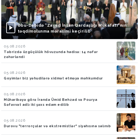
Əbu-Dabidə “Zayed İnsan Qardaşlığı Mükafatı”nın
təqdimolunma mərasimi keçirilib
05.08.2026
Təbrizdə üzgüçülük hövuzunda hadisə: 14 nəfər
zəhərləndi
05.08.2026
Goyimlər biz yəhudilərə xidmət etməyə məhkumdur
05.08.2026
Müharibəyə görə İranda Ümid Behzad və Pourya
Səfəvvət adlı iki şəxs edam edilib
05.08.2026
Durovu "terrorçular və ekstremistlər" siyahısına salınıb