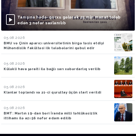
Tanışına hədə-qorxu gələrək 25 min manat tələb
edən 3 nəfər saxlanılıb
05.08.2026
BMU və Çinin aparıcı universitetinin birgə təsis etdiyi
Mühəndislik fakültəsi ilk tələbələrini qəbul edir
05.08.2026
Küləkli hava şəraiti ilə bağlı sarı xəbərdarlıq verilib
05.08.2026
Klanlar toplandı və 21-ci qurultay üçün start verildi
05.08.2026
BMT: Martın 19-dan bəri İranda milli təhlükəsizlik
ittihamı ilə azı 56 nəfər edam edilib