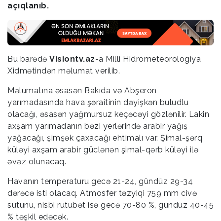
açıqlanıb.
Bu barədə
Visiontv.az
-a Milli Hidrometeorologiya
Xidmətindən məlumat verilib.
Məlumatına əsasən Bakıda və Abşeron
yarımadasında hava şəraitinin dəyişkən buludlu
olacağı, əsasən yağmursuz keçəcəyi gözlənilir. Lakin
axşam yarımadanın bəzi yerlərində arabir yağış
yağacağı, şimşək çaxacağı ehtimalı var. Şimal-şərq
küləyi axşam arabir güclənən şimal-qərb küləyi ilə
əvəz olunacaq.
Havanın temperaturu gecə 21-24, gündüz 29-34
dərəcə isti olacaq. Atmosfer təzyiqi 759 mm civə
sütunu, nisbi rütubət isə gecə 70-80 %, gündüz 40-45
% təşkil edəcək.