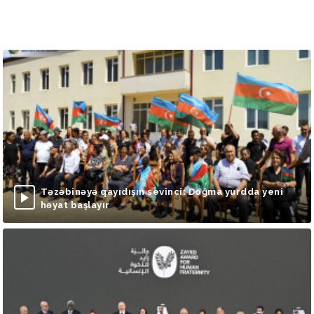
Təzəbinəyə qayıdışın sevinci: Doğma yurdda yeni
həyat başlayır