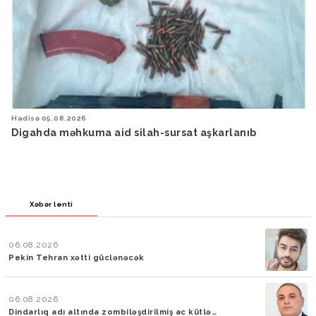
Hadisə
05.08.2026
Digahda məhkuma aid silah-sursat aşkarlanıb
Xəbər lenti
06.08.2026
Pekin Tehran xətti güclənəcək
06.08.2026
Dindarlıq adı altında zombiləşdirilmiş ac kütlə…