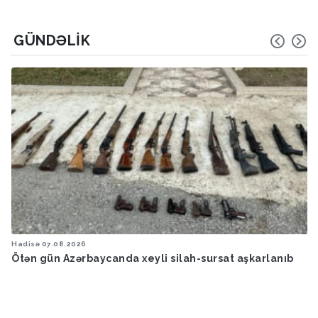
GÜNDƏLIK
Hadisə
07.08.2026
Ötən gün Azərbaycanda xeyli silah-sursat aşkarlanıb