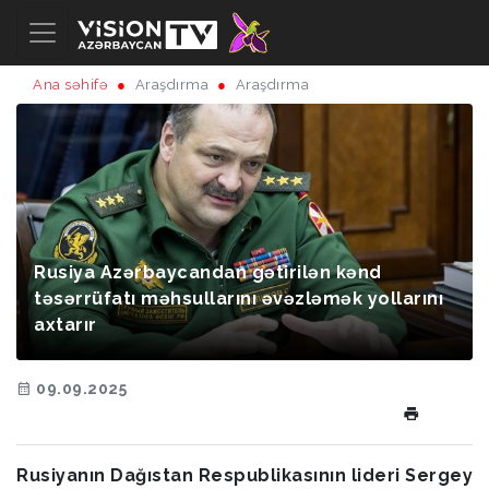
Ana səhifə
Araşdırma
Araşdırma
Rusiya Azərbaycandan gətirilən kənd
təsərrüfatı məhsullarını əvəzləmək yollarını
axtarır
09.09.2025
Rusiyanın Dağıstan Respublikasının lideri Sergey