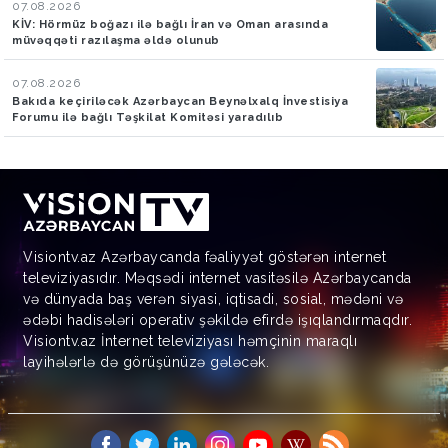
07.08.2026
KİV: Hörmüz boğazı ilə bağlı İran və Oman arasında
müvəqqəti razılaşma əldə olunub
07.08.2026
Bakıda keçiriləcək Azərbaycan Beynəlxalq İnvestisiya
Forumu ilə bağlı Təşkilat Komitəsi yaradılıb
Visiontv.az Azərbaycanda fəaliyyət göstərən internet
televiziyasıdır. Məqsədi internet vasitəsilə Azərbaycanda
və dünyada baş verən siyasi, iqtisadi, sosial, mədəni və
ədəbi hadisələri operativ şəkildə efirdə işıqlandırmaqdır.
Visiontv.az İnternet televiziyası həmçinin maraqlı
layihələrlə də görüşünüzə gələcək.