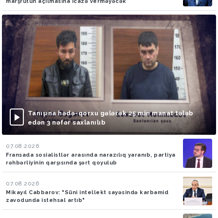
marşrutun açılmasına icazə verməyəcək
Tanışına hədə-qorxu gələrək 25 min manat tələb
edən 3 nəfər saxlanılıb
07.08.2026
Fransada sosialistlər arasında narazılıq yaranıb, partiya
rəhbərliyinin qarşısında şərt qoyulub
07.08.2026
Mikayıl Cabbarov: "Süni intellekt sayəsində karbamid
zavodunda istehsal artıb"