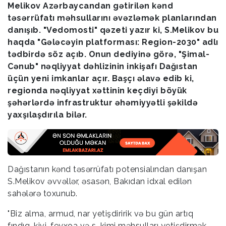
Melikov Azərbaycandan gətirilən kənd
təsərrüfatı məhsullarını əvəzləmək planlarından
danışıb. "Vedomosti" qəzeti yazır ki, S.Melikov bu
haqda "Gələcəyin platforması: Region-2030" adlı
tədbirdə söz açıb. Onun dediyinə görə, "Şimal-
Cənub" nəqliyyat dəhlizinin inkişafı Dağıstan
üçün yeni imkanlar açır. Başçı əlavə edib ki,
regionda nəqliyyat xəttinin keçdiyi böyük
şəhərlərdə infrastruktur əhəmiyyətli şəkildə
yaxşılaşdırıla bilər.
Dağıstanın kənd təsərrüfatı potensialından danışan
S.Melikov əvvəllər, əsasən, Bakıdan idxal edilən
sahələrə toxunub.
"Biz alma, armud, nar yetişdiririk və bu gün artıq
fındıq, kivi, feyxoa və s. kimi məhsulları yetişdirmək