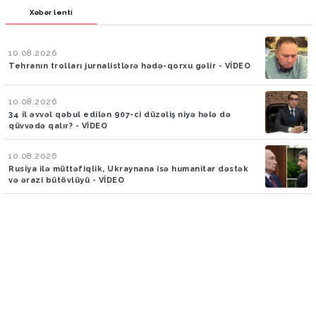
Xəbər lenti
10.08.2026
Tehranın trolları jurnalistlərə hədə-qorxu gəlir - VİDEO
10.08.2026
34 il əvvəl qəbul edilən 907-ci düzəliş niyə hələ də
qüvvədə qalır? - VİDEO
10.08.2026
Rusiya ilə müttəfiqlik, Ukraynana isə humanitar dəstək
və ərazi bütövlüyü - VİDEO