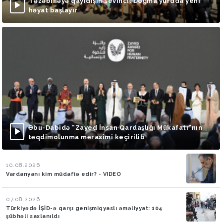
Təzəbinəyə qayıdışın sevinci: Doğma yurdda yeni
həyat başlayır
Əbu-Dabidə “Zayed İnsan Qardaşlığı Mükafatı”nın
təqdimolunma mərasimi keçirilib
10.08.2026
Vardanyanı kim müdafiə edir? - VIDEO
07.08.2026
Türkiyədə İŞİD-ə qarşı genişmiqyaslı əməliyyat: 104
şübhəli saxlanıldı