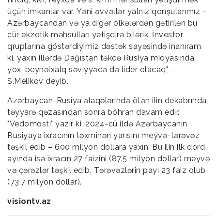
üçün imkanlar var. Yəni əvvəllər yalnız qonşularımız –
Azərbaycandan və ya digər ölkələrdən gətirilən bu
cür ekzotik məhsulları yetişdirə bilərik. İnvestor
qruplarına göstərdiyimiz dəstək sayəsində inanıram
ki, yaxın illərdə Dağıstan təkcə Rusiya miqyasında
yox, beynəlxalq səviyyədə də lider olacaq", –
S.Melikov deyib.
Azərbaycan-Rusiya əlaqələrində ötən ilin dekabrında
təyyarə qəzasından sonra böhran davam edir.
"Vedomosti" yazır ki, 2024-cü ildə Azərbaycanın
Rusiyaya ixracının təxminən yarısını meyvə-tərəvəz
təşkil edib – 600 milyon dollara yaxın. Bu ilin ilk dörd
ayında isə ixracın 27 faizini (87.5 milyon dollar) meyvə
və çərəzlər təşkil edib. Tərəvəzlərin payı 23 faiz olub
(73.7 milyon dollar).
visiontv.az