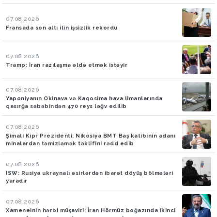
07.08.2026
Fransada son altı ilin işsizlik rekordu
07.08.2026
Tramp: İran razılaşma əldə etmək istəyir
07.08.2026
Yaponiyanın Okinava və Kaqosima hava limanlarında
qasırğa səbəbindən 470 reys ləğv edilib
07.08.2026
Şimali Kipr Prezidenti: Nikosiya BMT Baş katibinin adanı
minalardan təmizləmək təklifini rədd edib
07.08.2026
ISW: Rusiya ukraynalı əsirlərdən ibarət döyüş bölmələri
yaradır
07.08.2026
Xameneinin hərbi müşaviri: İran Hörmüz boğazında ikinci