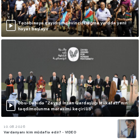
Təzəbinəyə qayıdışın sevinci: Doğma yurdda yeni
həyat başlayır
Əbu-Dabidə “Zayed İnsan Qardaşlığı Mükafatı”nın
təqdimolunma mərasimi keçirilib
10.08.2026
Vardanyanı kim müdafiə edir? - VIDEO