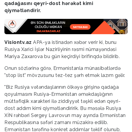
qadağasını qeyri-dost hərəkət kimi
qiymətləndirir.
Visiontv.az
APA-ya istinadən xəbər verir ki, bunu
Rusiya Xarici İşlər Nazirliyinin rəsmi nümayəndəsi
Mariya Zaxarova bu gün keçirdiyi brifinqdə bildirib.
Onun sözlərinə görə, Ermənistanla münasibətlərdə
"stop list" mövzusunu tez-tez şərh etmək lazım gəlir.
"Biz Rusiya vətəndaşlarının ölkəyə girişinə qadağa
qoyulmasını Rusiya-Ermənistan əməkdaşlığının
müttəfiqlik xarakteri ilə ziddiyyət təşkil edən qeyri-
dost addım kimi qiymətləndiririk. Bu məsələ Rusiya
XİN rəhbəri Sergey Lavrovun may ayında Ermənistan
Respublikasına səfəri zamanı müzakirə edilib.
Ermənistan tərəfinə konkret addımlar təklif olunub,