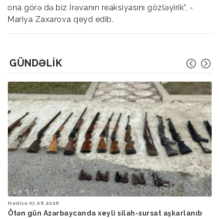
ona görə də biz İrəvanın reaksiyasını gözləyirik”, -
Mariya Zaxarova qeyd edib.
GÜNDƏLIK
Hadisə
07.08.2026
Ötən gün Azərbaycanda xeyli silah-sursat aşkarlanıb