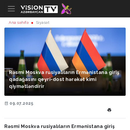
Ana səhifə
Siyasət
Rəsmi Moskva rusiyalıların Ermənistana giriş
qadağasını qeyri-dost hərəkət kimi
qiymətləndirir
09.07.2025
Rəsmi Moskva rusiyalıların Ermənistana giriş