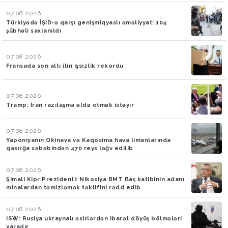
07.08.2026
Türkiyədə İŞİD-ə qarşı genişmiqyaslı əməliyyat: 104
şübhəli saxlanıldı
07.08.2026
Fransada son altı ilin işsizlik rekordu
07.08.2026
Tramp: İran razılaşma əldə etmək istəyir
07.08.2026
Yaponiyanın Okinava və Kaqosima hava limanlarında
qasırğa səbəbindən 470 reys ləğv edilib
07.08.2026
Şimali Kipr Prezidenti: Nikosiya BMT Baş katibinin adanı
minalardan təmizləmək təklifini rədd edib
07.08.2026
ISW: Rusiya ukraynalı əsirlərdən ibarət döyüş bölmələri
yaradır