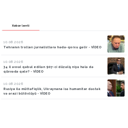
Xəbər lenti
10.08.2026
Tehranın trolları jurnalistlərə hədə-qorxu gəlir - VİDEO
10.08.2026
34 il əvvəl qəbul edilən 907-ci düzəliş niyə hələ də
qüvvədə qalır? - VİDEO
10.08.2026
Rusiya ilə müttəfiqlik, Ukraynana isə humanitar dəstək
və ərazi bütövlüyü - VİDEO