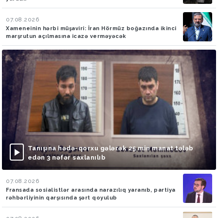
07.08.2026
Xameneinin hərbi müşaviri: İran Hörmüz boğazında ikinci
marşrutun açılmasına icazə verməyəcək
Tanışına hədə-qorxu gələrək 25 min manat tələb
edən 3 nəfər saxlanılıb
07.08.2026
Fransada sosialistlər arasında narazılıq yaranıb, partiya
rəhbərliyinin qarşısında şərt qoyulub