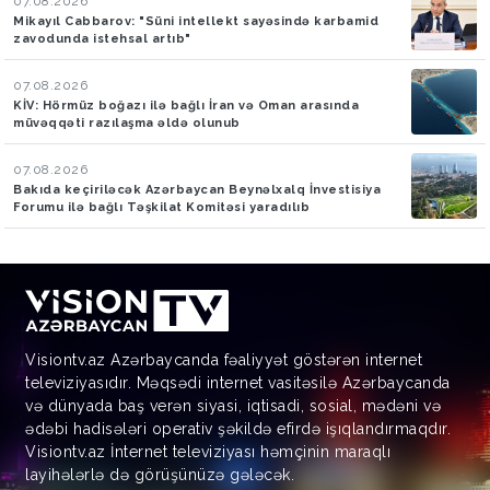
07.08.2026
Mikayıl Cabbarov: "Süni intellekt sayəsində karbamid
zavodunda istehsal artıb"
07.08.2026
KİV: Hörmüz boğazı ilə bağlı İran və Oman arasında
müvəqqəti razılaşma əldə olunub
07.08.2026
Bakıda keçiriləcək Azərbaycan Beynəlxalq İnvestisiya
Forumu ilə bağlı Təşkilat Komitəsi yaradılıb
Visiontv.az Azərbaycanda fəaliyyət göstərən internet
televiziyasıdır. Məqsədi internet vasitəsilə Azərbaycanda
və dünyada baş verən siyasi, iqtisadi, sosial, mədəni və
ədəbi hadisələri operativ şəkildə efirdə işıqlandırmaqdır.
Visiontv.az İnternet televiziyası həmçinin maraqlı
layihələrlə də görüşünüzə gələcək.