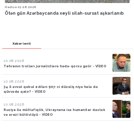
Hadisə
07.08.2026
Ötən gün Azərbaycanda xeyli silah-sursat aşkarlanıb
Xəbər lenti
10.08.2026
Tehranın trolları jurnalistlərə hədə-qorxu gəlir - VİDEO
10.08.2026
34 il əvvəl qəbul edilən 907-ci düzəliş niyə hələ də
qüvvədə qalır? - VİDEO
10.08.2026
Rusiya ilə müttəfiqlik, Ukraynana isə humanitar dəstək
və ərazi bütövlüyü - VİDEO