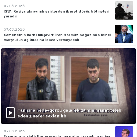
07.08.2026
ISW: Rusiya ukraynalı əsirlərdən ibarət döyüş bölmələri
yaradır
07.08.2026
Xameneinin hərbi müşaviri: İran Hörmüz boğazında ikinci
marşrutun açılmasına icazə verməyəcək
Tanışına hədə-qorxu gələrək 25 min manat tələb
edən 3 nəfər saxlanılıb
07.08.2026
Fransada sosialistlər arasında narazılıq yaranıb, partiya