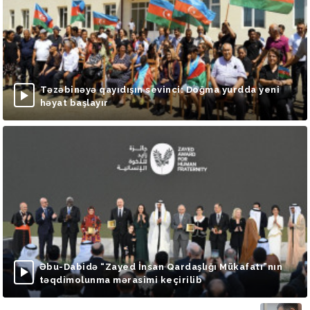
Təzəbinəyə qayıdışın sevinci: Doğma yurdda yeni
həyat başlayır
Əbu-Dabidə “Zayed İnsan Qardaşlığı Mükafatı”nın
təqdimolunma mərasimi keçirilib