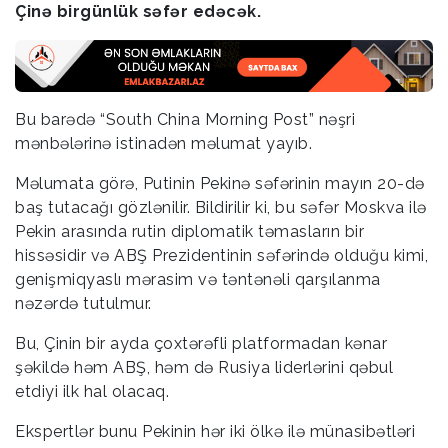
Çinə birgünlük səfər edəcək.
Bu barədə “South China Morning Post” nəşri
mənbələrinə istinadən məlumat yayıb.
Məlumata görə, Putinin Pekinə səfərinin mayın 20-də
baş tutacağı gözlənilir. Bildirilir ki, bu səfər Moskva ilə
Pekin arasında rutin diplomatik təmasların bir
hissəsidir və ABŞ Prezidentinin səfərində olduğu kimi,
genişmiqyaslı mərasim və təntənəli qarşılanma
nəzərdə tutulmur.
Bu, Çinin bir ayda çoxtərəfli platformadan kənar
şəkildə həm ABŞ, həm də Rusiya liderlərini qəbul
etdiyi ilk hal olacaq.
Ekspertlər bunu Pekinin hər iki ölkə ilə münasibətləri