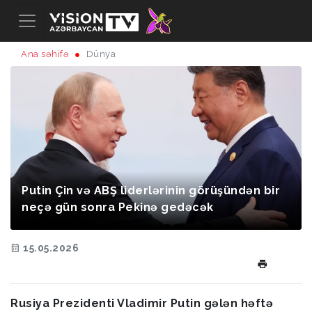
Ana səhifə
Dünya
Putin Çin və ABŞ liderlərinin görüşündən bir
neçə gün sonra Pekinə gedəcək
15.05.2026
Rusiya Prezidenti Vladimir Putin gələn həftə