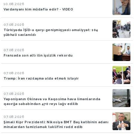
10.08.2026
Vardanyanı kim müdafiə edir? - VIDEO
07.08.2026
Türkiyədə İŞİD-ə qarşı genişmiqyaslı əməliyyat: 104
şübhəli saxlanıldı
07.08.2026
Fransada son altı ilin işsizlik rekordu
07.08.2026
Tramp: İran razılaşma əldə etmək istəyir
07.08.2026
Yaponiyanın Okinava və Kaqosima hava limanlarında
qasırğa səbəbindən 470 reys ləğv edilib
07.08.2026
Şimali Kipr Prezidenti: Nikosiya BMT Baş katibinin adanı
minalardan təmizləmək təklifini rədd edib