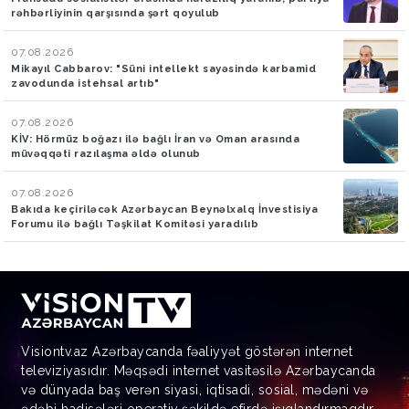
rəhbərliyinin qarşısında şərt qoyulub
07.08.2026
Mikayıl Cabbarov: "Süni intellekt sayəsində karbamid
zavodunda istehsal artıb"
07.08.2026
KİV: Hörmüz boğazı ilə bağlı İran və Oman arasında
müvəqqəti razılaşma əldə olunub
07.08.2026
Bakıda keçiriləcək Azərbaycan Beynəlxalq İnvestisiya
Forumu ilə bağlı Təşkilat Komitəsi yaradılıb
Visiontv.az Azərbaycanda fəaliyyət göstərən internet
televiziyasıdır. Məqsədi internet vasitəsilə Azərbaycanda
və dünyada baş verən siyasi, iqtisadi, sosial, mədəni və