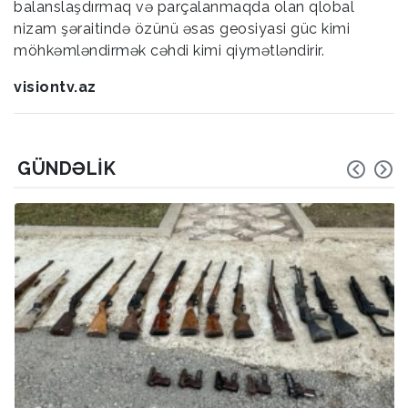
balanslaşdırmaq və parçalanmaqda olan qlobal
nizam şəraitində özünü əsas geosiyasi güc kimi
möhkəmləndirmək cəhdi kimi qiymətləndirir.
visiontv.az
GÜNDƏLIK