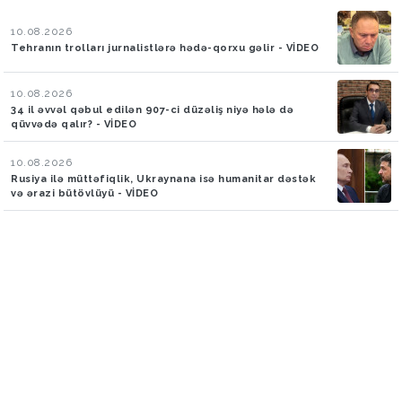
10.08.2026
Tehranın trolları jurnalistlərə hədə-qorxu gəlir - VİDEO
10.08.2026
34 il əvvəl qəbul edilən 907-ci düzəliş niyə hələ də
qüvvədə qalır? - VİDEO
10.08.2026
Rusiya ilə müttəfiqlik, Ukraynana isə humanitar dəstək
və ərazi bütövlüyü - VİDEO