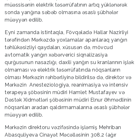
müəssisənin elektrik təsərrüfatının artıq yüklənərək
sonda yanğına səbəb olmasına əsaslı şübhələr
müəyyən edilib.
Eyni zamanda istintaqla, Fövqəladə Hallar Nazirliyi
tərəfindən Mərkəzdə yoxlamalar aparılaraq yanğın
təhlükəsizliyi qaydaları, xüsusən də, mövcud
avtomatik yanğın xəbərverici siqnalizasiya
qurğusunun nasazlığı, daxili yanğın su kranlarının işlək
olmaması və elektrik təsərrüfatında nöqsanların
olması Mərkəzin rəhbərliyinə bildirilsə də, direktor və
Mərkəzin Anesteziologiya, reanimasiya və intensiv
terapeya şöbəsinin müdiri Hamlet Mustafayev və
Dəstək Xidmətləri şöbəsinin müdiri Elnur Əhmədlinin
nöqsanları aradan qaldırmamalarına əsaslı şübhələr
müəyyən edilib.
Mərkəzin direktoru vəzifəsində işləmiş Mehriban
Abasquliyeva Cinayət Məcəlləsinin 308.2 (ağır