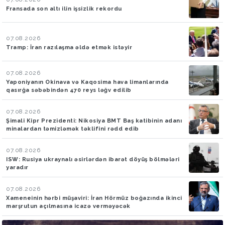
Fransada son altı ilin işsizlik rekordu
07.08.2026
Tramp: İran razılaşma əldə etmək istəyir
07.08.2026
Yaponiyanın Okinava və Kaqosima hava limanlarında
qasırğa səbəbindən 470 reys ləğv edilib
07.08.2026
Şimali Kipr Prezidenti: Nikosiya BMT Baş katibinin adanı
minalardan təmizləmək təklifini rədd edib
07.08.2026
ISW: Rusiya ukraynalı əsirlərdən ibarət döyüş bölmələri
yaradır
07.08.2026
Xameneinin hərbi müşaviri: İran Hörmüz boğazında ikinci
marşrutun açılmasına icazə verməyəcək