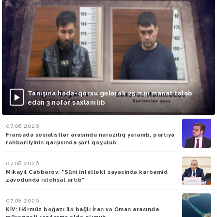
Tanışına hədə-qorxu gələrək 25 min manat tələb
edən 3 nəfər saxlanılıb
07.08.2026
Fransada sosialistlər arasında narazılıq yaranıb, partiya
rəhbərliyinin qarşısında şərt qoyulub
07.08.2026
Mikayıl Cabbarov: "Süni intellekt sayəsində karbamid
zavodunda istehsal artıb"
07.08.2026
KİV: Hörmüz boğazı ilə bağlı İran və Oman arasında