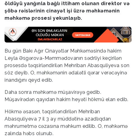
öldüyü yanğınla bağlı ittiham olunan direktor və
şöbə rəislərinin cinayət işi üzrə məhkəmənin
məhkəmə prosesi yekunlaşıb.
Bu gün Bakı Ağır Cinayətlər Məhkəməsində hakim
Leyla Əsgərova-Məmmədovanın sədrliyi keçirilən
prosesdə təqsirləndirilən Mehriban Abasquliyeva son
söz deyib. O, məhkəmənin ədalətli qərar verəcəyinə
inandığını qeyd edib.
Daha sonra məhkəmə müşavirəyə gedib.
Müşavirədən qayıdan hakim heyəti hökmü elan edib.
Hökmə əsasən, təqsirləndirilən Mehriban
Abasquliyeva 7 il 3 ay müddətinə azadlıqdan
məhrumetmə cəzasına məhkum edilib. O, məhkəmə
zalında həbs olunub.