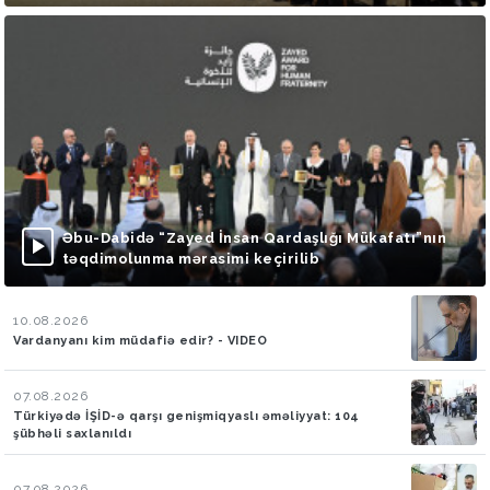
Əbu-Dabidə “Zayed İnsan Qardaşlığı Mükafatı”nın
təqdimolunma mərasimi keçirilib
10.08.2026
Vardanyanı kim müdafiə edir? - VIDEO
07.08.2026
Türkiyədə İŞİD-ə qarşı genişmiqyaslı əməliyyat: 104
şübhəli saxlanıldı
07.08.2026