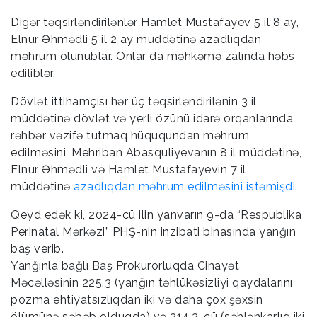
Digər təqsirləndirilənlər Hamlet Mustafayev 5 il 8 ay,
Elnur Əhmədli 5 il 2 ay müddətinə azadlıqdan
məhrum olunublar. Onlar da məhkəmə zalında həbs
ediliblər.
Dövlət ittihamçısı hər üç təqsirləndirilənin 3 il
müddətinə dövlət və yerli özünü idarə orqanlarında
rəhbər vəzifə tutmaq hüququndan məhrum
edilməsini, Mehriban Abasquliyevanın 8 il müddətinə,
Elnur Əhmədli və Hamlet Mustafayevin 7 il
müddətinə
azadlıqdan məhrum edilməsini istəmişdi.
Qeyd edək ki, 2024-cü ilin yanvarın 9-da “Respublika
Perinatal Mərkəzi” PHŞ-nin inzibati binasında yanğın
baş verib.
Yanğınla bağlı Baş Prokurorluqda Cinayət
Məcəlləsinin 225.3 (yanğın təhlükəsizliyi qaydalarını
pozma ehtiyatsızlıqdan iki və daha çox şəxsin
ölümünə səbəb olduqda) və 314.3-cü (səhlənkarlıq iki