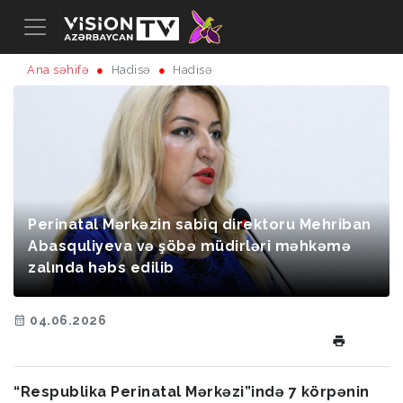
Ana səhifə
Hadisə
Hadisə
Perinatal Mərkəzin sabiq direktoru Mehriban
Abasquliyeva və şöbə müdirləri məhkəmə
zalında həbs edilib
04.06.2026
“Respublika Perinatal Mərkəzi”ində 7 körpənin