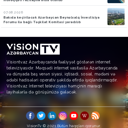
müvəqqəti razılaşma əldə olunub
07.08.2026
Bakıda keçiriləcək Azərbaycan Beynəlxalq İnvestisiya
Forumu ilə bağlı Təşkilat Komitəsi yaradılıb
Visiontv.az Azərbaycanda fəaliyyət göstərən internet
televiziyasıdır. Məqsədi internet vasitəsilə Azərbaycanda
və dünyada baş verən siyasi, iqtisadi, sosial, mədəni və
ədəbi hadisələri operativ şəkildə efirdə işıqlandırmaqdır.
Visiontv.az İnternet televiziyası həmçinin maraqlı
layihələrlə də görüşünüzə gələcək.
VisionTv © 2021
Bütün haqqları qorunur.