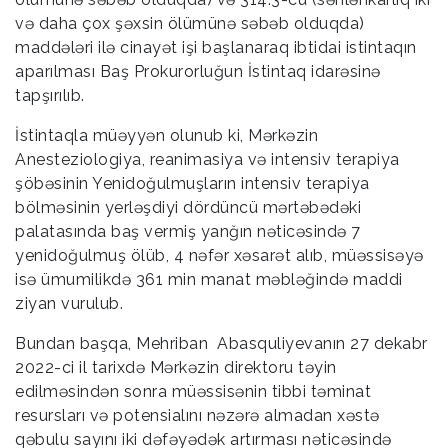
və daha çox şəxsin ölümünə səbəb olduqda)
maddələri ilə cinayət işi başlanaraq ibtidai istintaqın
aparılması Baş Prokurorluğun İstintaq idarəsinə
tapşırılıb.
İstintaqla müəyyən olunub ki, Mərkəzin
Anesteziologiya, reanimasiya və intensiv terapiya
şöbəsinin Yenidoğulmuşların intensiv terapiya
bölməsinin yerləşdiyi dördüncü mərtəbədəki
palatasında baş vermiş yanğın nəticəsində 7
yenidoğulmuş ölüb, 4 nəfər xəsarət alıb, müəssisəyə
isə ümumilikdə 361 min manat məbləğində maddi
ziyan vurulub.
Bundan başqa, Mehriban Abasquliyevanın 27 dekabr
2022-ci il tarixdə Mərkəzin direktoru təyin
edilməsindən sonra müəssisənin tibbi təminat
resursları və potensialını nəzərə almadan xəstə
qəbulu sayını iki dəfəyədək artırması nəticəsində