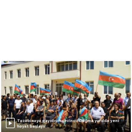
Təzəbinəyə qayıdışın sevinci: Doğma yurdda yeni
həyat başlayır