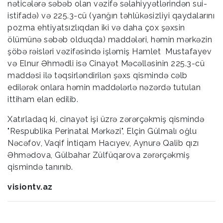
nəticələrə səbəb olan vəzifə səlahiyyətlərindən sui-
istifadə) və 225.3-cü (yanğın təhlükəsizliyi qaydalarını
pozma ehtiyatsızlıqdan iki və daha çox şəxsin
ölümünə səbəb olduqda) maddələri, həmin mərkəzin
şöbə rəisləri vəzifəsində işləmiş Hamlet Mustafayev
və Elnur Əhmədli isə Cinayət Məcəlləsinin 225.3-cü
maddəsi ilə təqsirləndirilən şəxs qismində cəlb
edilərək onlara həmin maddələrlə nəzərdə tutulan
ittiham elan edilib.
Xatırladaq ki, cinayət işi üzrə zərərçəkmiş qismində
"Respublika Perinatal Mərkəzi", Elçin Gülmalı oğlu
Nəcəfov, Vaqif İntiqam Hacıyev, Aynurə Qalib qızı
Əhmədova, Gülbahar Zülfüqarova zərərçəkmiş
qismində tanınıb.
visiontv.az