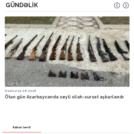
GÜNDƏLIK
Hadisə
07.08.2026
Ötən gün Azərbaycanda xeyli silah-sursat aşkarlanıb
Xəbər lenti