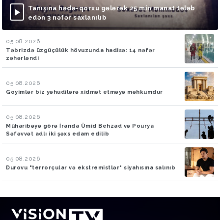
Tanışına hədə-qorxu gələrək 25 min manat tələb
edən 3 nəfər saxlanılıb
05.08.2026
Təbrizdə üzgüçülük hövuzunda hadisə: 14 nəfər
zəhərləndi
05.08.2026
Goyimlər biz yəhudilərə xidmət etməyə məhkumdur
05.08.2026
Müharibəyə görə İranda Ümid Behzad və Pourya
Səfəvvət adlı iki şəxs edam edilib
05.08.2026
Durovu "terrorçular və ekstremistlər" siyahısına salınıb