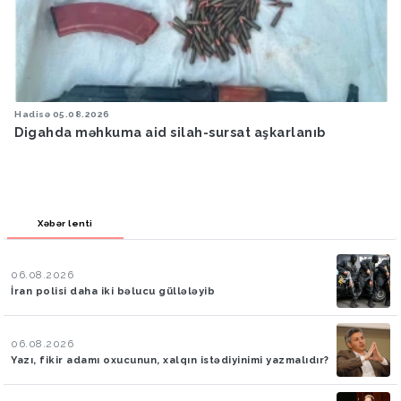
Hadisə
05.08.2026
Digahda məhkuma aid silah-sursat aşkarlanıb
Xəbər lenti
06.08.2026
İran polisi daha iki bəlucu güllələyib
06.08.2026
Yazı, fikir adamı oxucunun, xalqın istədiyinimi yazmalıdır?