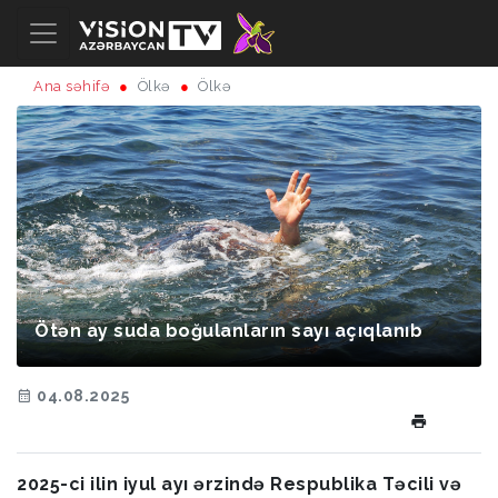
Ana səhifə
Ölkə
Ölkə
Ötən ay suda boğulanların sayı açıqlanıb
04.08.2025
2025-ci ilin iyul ayı ərzində Respublika Təcili və