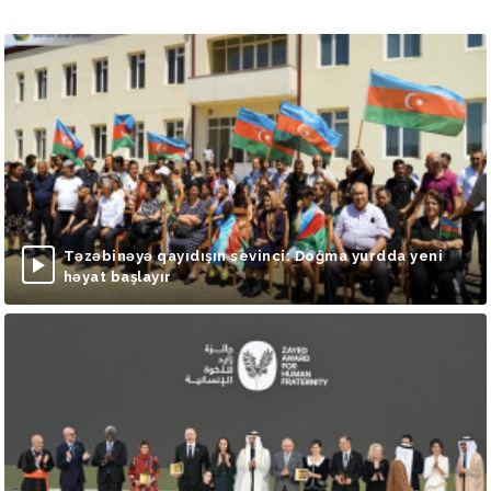
Təzəbinəyə qayıdışın sevinci: Doğma yurdda yeni
həyat başlayır