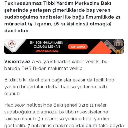
Təxirəsalınmaz Tibbi Yardım Mərkəzinə Bakı
şəhərində yerləşən çimərliklərdə baş verən
sudaboğulma hadisələri ilə bağlı ümumilikdə 21
müraciət (5-i qadın, 16-sı kişi cinsli olmaqla)
daxil olub.
Visiontv.az
APA-ya istinadən xəbər verir ki, bu
barədə TƏBİB-dən məlumat verilib.
Bildirilib ki, daxil olan çağırışlar əsasında təcili tibbi
yardım briqadaları dərhal hadisə yerlərinə cəlb
olunub.
Hadisələr nəticəsində Bakı şəhəri üzrə 11 nəfər
sudaboğulma diaqnozu ilə tibb müəssisələrinə
təxliyə olunub. 3 nəfərə isə yerində tibbi yardım
göstərilib. 7 nəfərin isə həkiməqədər ölüm faktı qeydə