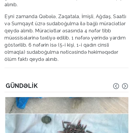
alınıb.
Eyni zamanda Qəbələ, Zaqatala, İmişli, Ağdaş, Saatlı
və Sumqayıt üzrə sudaboğulma ilə bağlı müraciətlər
qeydə alınıb. Müraciətlər əsasında 4 nəfər tibb
müəssisələrinə təxliyə edilib. 1 nəfərə yerində yardım
göstərilib. 6 nəfərin isə (5-i kişi, 1-i qadın cinsli
olmaqla) sudaboğulma nəticəsində həkiməqədər
ölüm faktı qeydə alınıb.
GÜNDƏLIK