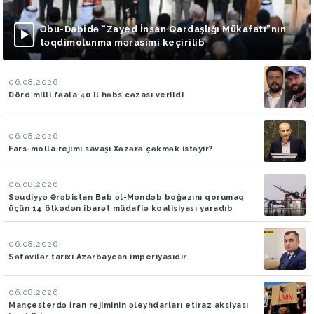
Əbu-Dabidə “Zayed İnsan Qardaşlığı Mükafatı”nın
təqdimolunma mərasimi keçirilib
06.08.2026
Dörd milli fəala 40 il həbs cəzası verildi
06.08.2026
Fars-molla rejimi savaşı Xəzərə çəkmək istəyir?
06.08.2026
Səudiyyə Ərəbistan Bab əl-Məndəb boğazını qorumaq
üçün 14 ölkədən ibarət müdafiə koalisiyası yaradıb
06.08.2026
Səfəvilər tarixi Azərbaycan imperiyasıdır
06.08.2026
Mançesterdə İran rejiminin əleyhdarları etiraz aksiyası