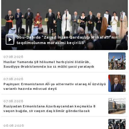
Əbu-Dabidə “Zayed İnsan Qardaşlığı Mükafatı”nın
təqdimolunma mərasimi keçirilib
07.08.2026
Husilər Yəməndə 58 hökumət hərbçisini öldürüb,
Səudiyyə Ərəbistanında isə 11 mülki şəxsi yaralayıb
07.08.2026
Paşinyan: Ermənistanın Aİİ-yə alternativ olaraq Aİ üzvlüyü
variantı hazırda mövcud deyil
07.08.2026
Rusiyadan Ermənistana Azərbaycandan keçməklə 8
vaqon buğda, 10 vaqon daş kömür göndəriləcək
06.08.2026