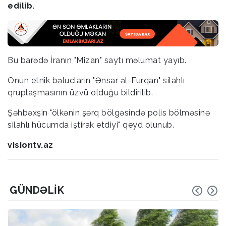
edilib.
Bu barədə İranın "Mizan" saytı məlumat yayıb.
Onun etnik bəlucların "Ənsar əl-Furqan" silahlı
qruplaşmasının üzvü olduğu bildirilib.
Şəhbəxşin "ölkənin şərq bölgəsində polis bölməsinə
silahlı hücumda iştirak etdiyi" qeyd olunub.
visiontv.az
GÜNDƏLIK