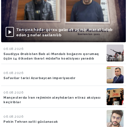
Tanışına hədə-qorxu gələrək 25 min manat tələb
edən 3 nəfər saxlanılıb
06.08.2026
Səudiyyə Ərəbistan Bab əl-Məndəb boğazını qorumaq
üçün 14 ölkədən ibarət müdafiə koalisiyası yaradıb
06.08.2026
Səfəvilər tarixi Azərbaycan imperiyasıdır
06.08.2026
Mançesterdə İran rejiminin əleyhdarları etiraz aksiyası
keçiriblər
06.08.2026
Pekin Tehran xətti güclənəcək