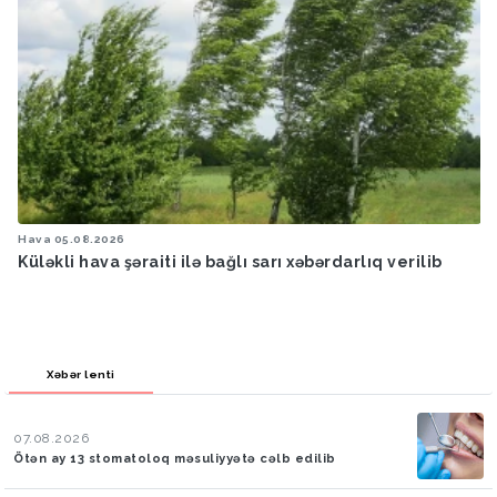
Hava
05.08.2026
Küləkli hava şəraiti ilə bağlı sarı xəbərdarlıq verilib
Xəbər lenti
07.08.2026
Ötən ay 13 stomatoloq məsuliyyətə cəlb edilib