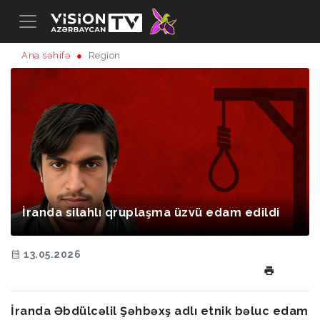
Ana səhifə
Region
İranda silahlı qruplaşma üzvü edam edildi
13.05.2026
İranda Əbdülcəlil Şəhbəxş adlı etnik bəluc edam