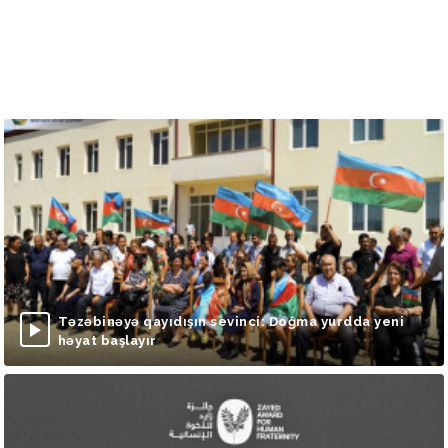
Təzəbinəyə qayıdışın sevinci: Doğma yurdda yeni
həyat başlayır