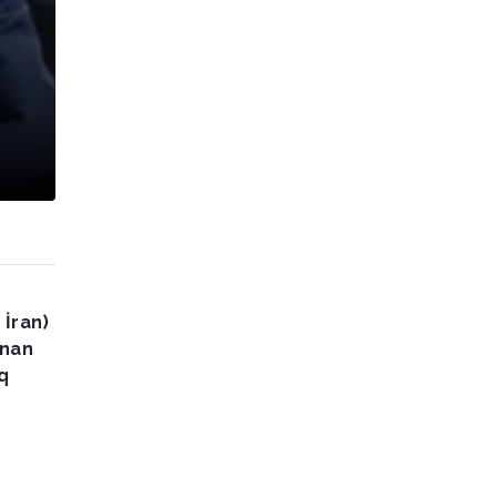
 İran)
unan
q