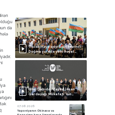
irən
 olduğu
nun da
 hələ
Təzəbinəyə qayıdışın sevinci:
in
Doğma yurdda yeni həyat
yadır.
başlayır
ni
Bu
iya
Əbu-Dabidə “Zayed İnsan
ya
Qardaşlığı Mükafatı”nın
rlığını
təqdimolunma mərasimi
tək
keçirilib
07.08.2026
q
Yaponiyanın Okinava və
Kaqosima hava limanlarında