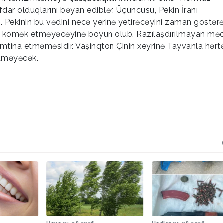
dar olduqlarını bəyan ediblər. Üçüncüsü, Pekin İranı
 Pekinin bu vədini necə yerinə yetirəcəyini zaman göstər
rana kömək etməyəcəyinə boyun olub. Razılaşdırılmayan m
tina etməməsidir. Vaşinqton Çinin xeyrinə Tayvanla hərtər
etməyəcək.
26
Hadisə
05.08.2026
Hava
05.08.2026