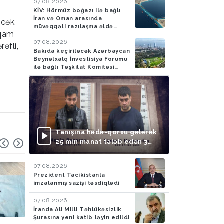
07.08.2026
KİV: Hörmüz boğazı ilə bağlı
İran və Oman arasında
əcək.
müvəqqəti razılaşma əldə
əqam
olunub
07.08.2026
əfli,
Bakıda keçiriləcək Azərbaycan
Beynəlxalq İnvestisiya Forumu
ilə bağlı Təşkilat Komitəsi
yaradılıb
Tanışına hədə-qorxu gələrək
25 min manat tələb edən 3
nəfər saxlanılıb
07.08.2026
Prezident Tacikistanla
imzalanmış sazişi təsdiqlədi
07.08.2026
İranda Ali Milli Təhlükəsizlik
Şurasına yeni katib təyin edildi
Hadisə
05.08.2026
Ölkə
04.08.2026