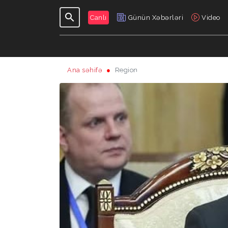
Canlı
Günün Xəbərləri
Video
Ana səhifə
Region
GÜNDƏLIK
VERILIŞLƏR