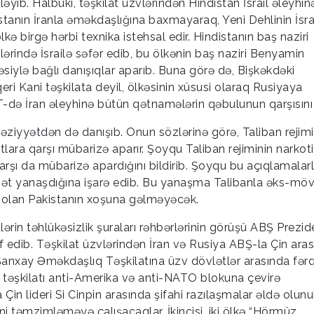
əyib. Halbuki, təşkilat üzvlərindən Hindistan İsrail əleyhin
stanın İranla əməkdaşlığına baxmayaraq, Yeni Dehlinin İsra
kə birgə hərbi texnika istehsal edir. Hindistanın baş naziri
lərində İsrailə səfər edib, bu ölkənin baş naziri Benyamin
siylə bağlı danışıqlar aparıb. Buna görə də, Bişkəkdəki
qeri Kani təşkilata deyil, ölkəsinin xüsusi olaraq Rusiyaya
də İran əleyhinə bütün qətnamələrin qəbulunun qarşısını a
iyyətdən də danışıb. Onun sözlərinə görə, Taliban rejimi
tlara qarşı mübarizə aparır. Şoyqu Taliban rejiminin narkot
arşı da mübarizə apardığını bildirib. Şoyqu bu açıqlamalar
sbət yanaşdığına işarə edib. Bu yanaşma Talibanla əks-m
 olan Pakistanın xoşuna gəlməyəcək.
rin təhlükəsizlik şuraları rəhbərlərinin görüşü ABŞ Prezid
edib. Təşkilat üzvlərindən İran və Rusiya ABŞ-la Çin ara
Şanxay Əməkdaşlıq Təşkilatına üzv dövlətlər arasında fərq
 təşkilatı anti-Amerika və anti-NATO blokuna çevirə
in lideri Si Cinpin arasında şifahi razılaşmalar əldə olunu
ərini təmzimləməyə çalışacaqlar. İkincisi, iki ölkə “Hörmüz