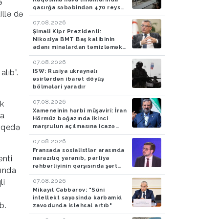
ə
qasırğa səbəbindən 470 reys
illə də
ləğv edilib
07.08.2026
Şimali Kipr Prezidenti:
Nikosiya BMT Baş katibinin
adanı minalardan təmizləmək
təklifini rədd edib
07.08.2026
ISW: Rusiya ukraynalı
lıb”.
əsirlərdən ibarət döyüş
bölmələri yaradır
07.08.2026
ik
Xameneinin hərbi müşaviri: İran
la
Hörmüz boğazında ikinci
övqedə
marşrutun açılmasına icazə
verməyəcək
07.08.2026
Fransada sosialistlər arasında
enti
narazılıq yaranıb, partiya
rəhbərliyinin qarşısında şərt
sında
qoyulub
07.08.2026
li
Mikayıl Cabbarov: "Süni
intellekt sayəsində karbamid
b.
zavodunda istehsal artıb"