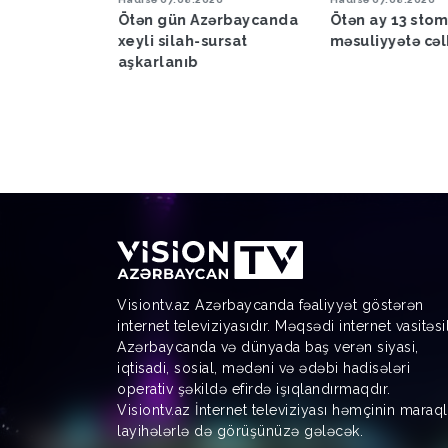
n Azərbaycanda
Ötən ay 13 stomatoloq
Küləkli hava
lah-sursat
məsuliyyətə cəlb edilib
bağlı sarı 
nıb
verilib
Visiontv.az Azərbaycanda fəaliyyət göstərən
internet televiziyasıdır. Məqsədi internet vasitəsi
Azərbaycanda və dünyada baş verən siyasi,
iqtisadi, sosial, mədəni və ədəbi hadisələri
operativ şəkildə efirdə işıqlandırmaqdır.
Visiontv.az İnternet televiziyası həmçinin maraql
layihələrlə də görüşünüzə gələcək.