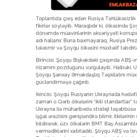
Toplantıda çıxış edən Rusiya Təhlükəsizlik
fikirlər söyləyib. Maraqlıdır ki, ölkəsində 
dönəmdə müavinlərinin əksəriyyəti korrupsi
adı hallanır. Buna baxmayaraq, Rusiya Prez
tələsmir və Şoyqu ölkəsini müxtəlif təbdir
Birincisi, Şoyqu Bişkəkdəki çıxışında ABŞ-ı
nizamını pozduğunu vurğulayıb. Halbuki, U
Şoyqu Şanxay Əməkdaşlıq Təşkilatını müxtə
gücləndirməyə çağırıb.
İkincisi, Şoyqu Rusiyanın Ukraynada hədəfi
zaman o Qərb ölkələrini “ikili standartlar”
Ukrayna ilə müharibədə strateji təşəbbüsə m
işğal ərazisini genişləndirə bilmir, itkilər
bildirərək, üzv ölkələrin BMT Baş Assamb
vermədiklərini xatırladıb. Şoyqu ABŞ və İs