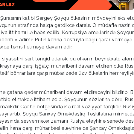
 Şurasının katibi Sergey Şoyqu ölkəsinin mövqeyini əks etd
Şoyqunun ətrafında halqa getdikcə daralır. O müdafiə naziri
ya ittihamı ilə həbs edilib. Korrupsiya əməllərində Şoyqu
identi Vladimir Putin köhnə dostuyla bağlı qərar verməyə
lərdə təmsil etməyə davam edir.
n siyasətini sərt tənqid edərək, bu ölkənin beynəlxalq aləm
kraynaya qarşı işğalçı müharibəni davam etdirən ölkə Rusi
lif böhranlara qarşı mübarizədə üzv ölkələrin həmrəyliyi
nə çatana qədər müharibəni davam etdirəcəyini bildirib. 
 tətbiq etməkdə ittiham edib. Şoyqunun sözlərinə görə, Rus
alikdir. Cəbhə bölgəsində isə real vəziyyət fərqlidir, Rusi
inin sayı artıb. Şoyqu Şanxay Əməkdaşlıq Təşkilatına minnətda
leyasında səsvermələr zamanı Rusiya əleyhinə sənədə dəs
railin İrana qarşı müharibəsi əleyhinə də Şanxay Əməkdaşlı