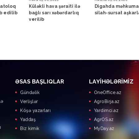
 şəraiti ilə
Digahda məhkuma aid
Bakıya yağış 
xəbərdarlıq
silah-sursat aşkarlanıb
ƏSAS BAŞLIQLAR
LAYIHƏLƏRIMIZ
Gündəlik
OneOffice.az
lə
Verlişlər
AgroBirja.az
Köşə yazarları
Yardimci.az
Yaddaş
AgrOS.az
ı
Biz kimik
MyDay.az