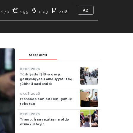
AZ
1.70
1.95
0.03
2.08
TIKASI
BIZ KIMIK
ƏLAQƏ
Xəbər lenti
07.08.2026
Türkiyədə İŞİD-ə qarşı
genişmiqyaslı əməliyyat: 104
şübhəli saxlanıldı
07.08.2026
Fransada son altı ilin işsizlik
rekordu
07.08.2026
Tramp: İran razılaşma əldə
etmək istəyir