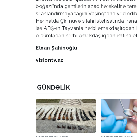
boğazı”nda gəmilərin azad hərəkətinə tərəf
silahlandırmayacağını Vaşinqtona vəd edib.
Hər halda Çin nüvə silahı istehsalında İ
isə ABŞ-ın Tayvanla hərbi əməkdaşlıqdan im
o cümlədən hərbi əməkdaşlıqdan imtina 
Elxan Şahinoğlu
visiontv.az
GÜNDƏLIK
08.2026
Hadisə
07.08.2026
Hava
05.08.20