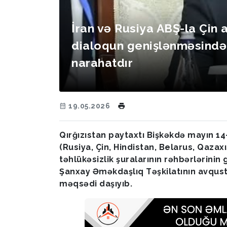
İran və Rusiya ABŞ-la Çin 
dialoqun genişlənməsində
narahatdır
19.05.2026
Qırğızıstan paytaxtı Bişkəkdə mayın 1
(Rusiya, Çin, Hindistan, Belarus, Qazaxı
təhlükəsizlik şuralarının rəhbərlərinin 
Şanxay Əməkdaşlıq Təşkilatının avqust
məqsədi daşıyıb.