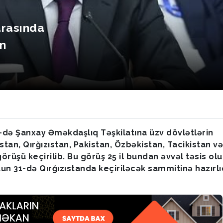
arasında
n
4-də Şanxay Əməkdaşlıq Təşkilatına üzv dövlətlərin
stan, Qırğızıstan, Pakistan, Özbəkistan, Tacikistan və
görüşü keçirilib. Bu görüş 25 il bundan əvvəl təsis ol
un 31-də Qırğızıstanda keçiriləcək sammitinə hazırlı