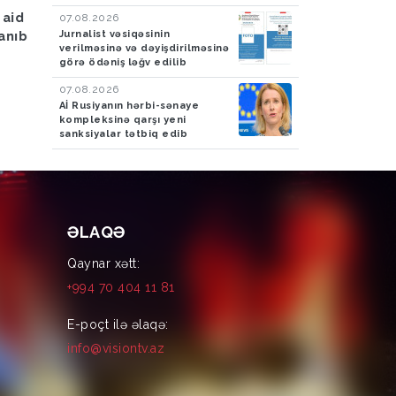
yağacaq
Azərbaycan gömrükçüləri
Bakcell rouminqi 
07.08.2026
Jurnalist vəsiqəsinin
İrandan Britaniyaya yük
tətilində dünyanı 
verilməsinə və dəyişdirilməsinə
aparan maşında 4,5 kq
görə ödəniş ləğv edilib
tiryək aşkarlayıblar-
07.08.2026
FOTO
Aİ Rusiyanın hərbi-sənaye
kompleksinə qarşı yeni
sanksiyalar tətbiq edib
ƏLAQƏ
Qaynar xətt:
+994 70 404 11 81
E-poçt ilə əlaqə:
info@visiontv.az