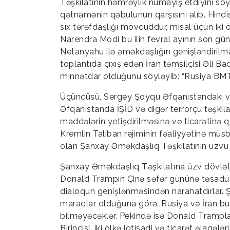
Təşkilatının həmrəylik nümayiş etdiyini söyl
qətnamənin qəbulunun qarşısını alıb. Hindi
sıx tərəfdaşlığı mövcuddur, misal üçün iki öl
Narendra Modi bu ilin fevral ayının son gün
Netanyahu ilə əməkdaşlığın genişləndirilmə
toplantıda çıxış edən İran təmsilçisi Əli Ba
minnətdar olduğunu söyləyib: “Rusiya BMT-
Üçüncüsü, Sergey Şoyqu Əfqanıstandakı vəz
Əfqanıstanda İŞİD və digər terrorçu təşkila
maddələrin yetişdirilməsinə və ticarətinə q
Kremlin Taliban rejiminin fəaliyyətinə mü
olan Şanxay Əməkdaşlıq Təşkilatının üzvü
Şanxay Əməkdaşlıq Təşkilatına üzv dövlətlə
Donald Trampın Çinə səfər gününə təsadüf 
dialoqun genişlənməsindən narahatdırlar. 
maraqlar olduğuna görə, Rusiya və İran bu
bilməyəcəklər. Pekində isə Donald Trampla Ç
Birincisi, iki ölkə iqtisadi və ticarət əlaqəl