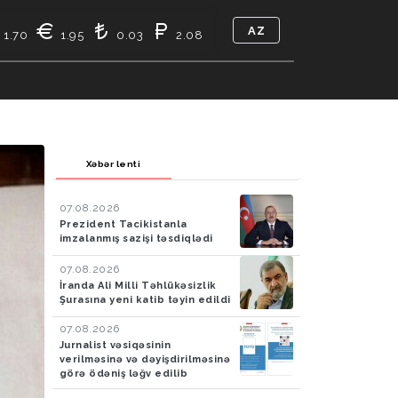
AZ
1.70
1.95
0.03
2.08
TIKASI
BIZ KIMIK
ƏLAQƏ
Xəbər lenti
07.08.2026
Prezident Tacikistanla
imzalanmış sazişi təsdiqlədi
07.08.2026
İranda Ali Milli Təhlükəsizlik
Şurasına yeni katib təyin edildi
07.08.2026
Jurnalist vəsiqəsinin
verilməsinə və dəyişdirilməsinə
görə ödəniş ləğv edilib