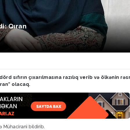
di: Qıran
dörd sıfırın çıxarılmasına razılıq verib və ölkənin rəs
ran” olacaq.
Mühacirani bildirib.