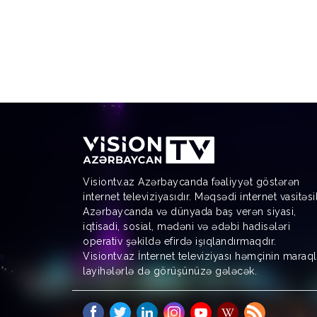
Visiontv.az Azərbaycanda fəaliyyət göstərən
internet televiziyasıdır. Məqsədi internet vasitəsi
Azərbaycanda və dünyada baş verən siyasi,
iqtisadi, sosial, mədəni və ədəbi hadisələri
operativ şəkildə efirdə işıqlandırmaqdır.
Visiontv.az İnternet televiziyası həmçinin maraql
layihələrlə də görüşünüzə gələcək.