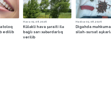
Hava
05.08.2026
Hadisə
05.08.2026
matoloq
Küləkli hava şəraiti ilə
Digahda məhkuma
b edilib
bağlı sarı xəbərdarlıq
silah-sursat aşkar
verilib