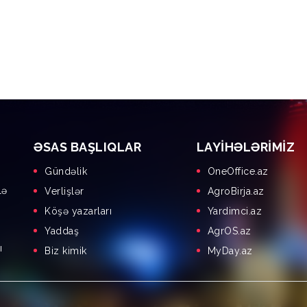
ƏSAS BAŞLIQLAR
LAYIHƏLƏRIMIZ
Gündəlik
OneOffice.az
lə
Verlişlər
AgroBirja.az
Köşə yazarları
Yardimci.az
Yaddaş
AgrOS.az
ı
Biz kimik
MyDay.az