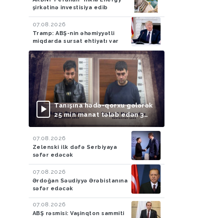
şirkətinə investisiya edib
07.08.2026
Tramp: ABŞ-nin əhəmiyyətli
miqdarda sursat ehtiyatı var
Tanışına hədə-qorxu gələrək
25 min manat tələb edən 3
nəfər saxlanılıb
07.08.2026
Zelenski ilk dəfə Serbiyaya
səfər edəcək
07.08.2026
Ərdoğan Səudiyyə Ərəbistanına
səfər edəcək
07.08.2026
ABŞ rəsmisi: Vaşinqton sammiti