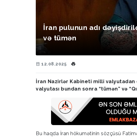
İran pulunun adı dəyişdiril
və tümən
12.08.2025
İran Nazirlər Kabineti milli valyutadan 
valyutası bundan sonra “tümən” və “Qı
Bu haqda İran hökumətinin sözçüsü Fatimə 