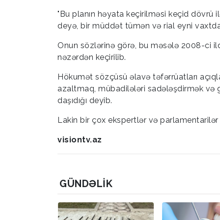
"Bu planın həyata keçirilməsi keçid dövrü il
deyə, bir müddət tümən və rial eyni vaxtda
Onun sözlərinə görə, bu məsələ 2008-ci i
nəzərdən keçirilib.
Hökumət sözçüsü əlavə təfərrüatları açıqla
azaltmaq, mübadilələri sadələşdirmək və 
daşıdığı deyib.
Lakin bir çox ekspertlər və parlamentarilər 
visiontv.az
GÜNDƏLIK