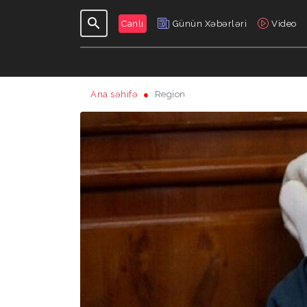
Canlı
Günün Xəbərləri
Video
Ana səhifə
Region
GÜNDƏLIK
VERILIŞLƏR