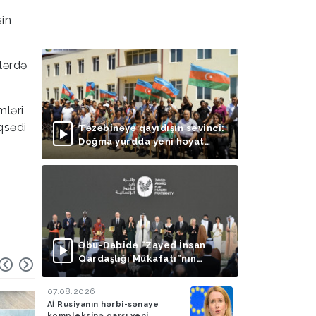
sin
lərdə
mləri
qsədi
Təzəbinəyə qayıdışın sevinci:
Doğma yurdda yeni həyat
başlayır
Əbu-Dabidə “Zayed İnsan
Qardaşlığı Mükafatı”nın
təqdimolunma mərasimi
keçirilib
07.08.2026
Aİ Rusiyanın hərbi-sənaye
kompleksinə qarşı yeni