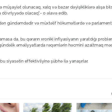
ə müşayiət olunacaq, xalq və bazar dəyişikliklərə alışa bil
 dövriyyədə olacaq",- o əlavə edib.
ldən gündəmdədir və müxtəlif hökumətlərdə və parlament
masa da, bu qərarın xroniki inflyasiyanın yaratdığı proble
gündəlik əməliyyatlarda rəqəmlərin həcmini azaltmaq mə
bu siyasətin effektivliyinə şübhə ilə yanaşırlar.