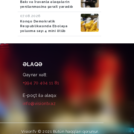
Bakı və İrəvanla əlaqələrin
yenilənməsinə şərait yaradıb
07.08.2026
Konqo Demokratik
Respublikasında Ebolaya
yoluxma sayı 4 mini ötüb
ƏLAQƏ
Qaynar xətt:
+994 70 404 11 81
E-poçt ilə əlaqə:
info@visiontv.az
VisionTv © 2021
Bütün haqqları qorunur.