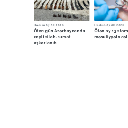
6
Hadisə
07.08.2026
Hadisə
07.08.2026
a proqnozu
Ötən gün Azərbaycanda
Ötən ay 13 sto
xeyli silah-sursat
məsuliyyətə cəl
aşkarlanıb