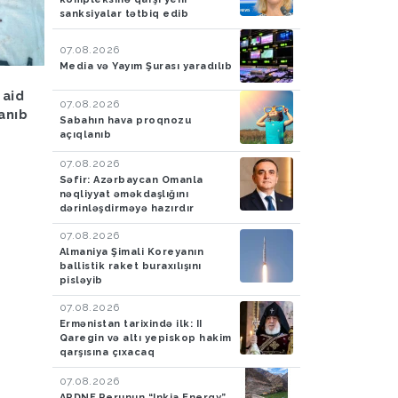
sanksiyalar tətbiq edib
07.08.2026
Media və Yayım Şurası yaradılıb
Hava
05.08.2026
Hadisə
05.08.2026
 aid
Bakıya yağış yağacaq
Azərbaycan gömrükçü
07.08.2026
lanıb
İrandan Britaniyaya y
Sabahın hava proqnozu
aparan maşında 4,5 k
açıqlanıb
tiryək aşkarlayıblar-
07.08.2026
FOTO
Səfir: Azərbaycan Omanla
nəqliyyat əməkdaşlığını
dərinləşdirməyə hazırdır
07.08.2026
Almaniya Şimali Koreyanın
ballistik raket buraxılışını
pisləyib
07.08.2026
Ermənistan tarixində ilk: II
Qaregin və altı yepiskop hakim
qarşısına çıxacaq
07.08.2026
ARDNF Perunun “Inkia Energy”