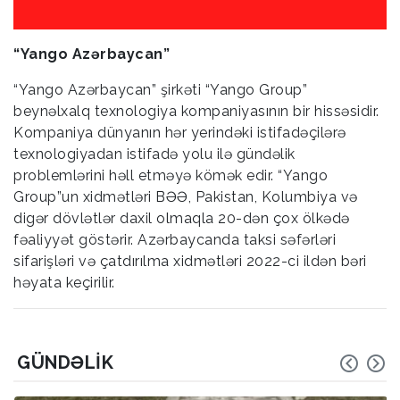
“Yango Azərbaycan”
“Yango Azərbaycan” şirkəti “Yango Group”
beynəlxalq texnologiya kompaniyasının bir hissəsidir.
Kompaniya dünyanın hər yerindəki istifadəçilərə
texnologiyadan istifadə yolu ilə gündəlik
problemlərini həll etməyə kömək edir. “Yango
Group”un xidmətləri BƏƏ, Pakistan, Kolumbiya və
digər dövlətlər daxil olmaqla 20-dən çox ölkədə
fəaliyyət göstərir. Azərbaycanda taksi səfərləri
sifarişləri və çatdırılma xidmətləri 2022-ci ildən bəri
həyata keçirilir.
GÜNDƏLIK