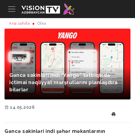
Ana səhifə
Ölkə
Gəncə sakinləri indi “Yango” tətbiqində
ictimai nəqliyyat marşrutlarını planlaşdıra
bilərlər
14.05.2026
Gəncə sakinləri indi şəhər məkanlarının