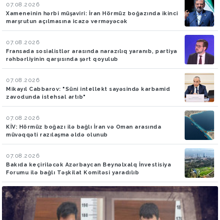
07.08.2026
Xameneinin hərbi müşaviri: İran Hörmüz boğazında ikinci
marşrutun açılmasına icazə verməyəcək
07.08.2026
Fransada sosialistlər arasında narazılıq yaranıb, partiya
rəhbərliyinin qarşısında şərt qoyulub
07.08.2026
Mikayıl Cabbarov: "Süni intellekt sayəsində karbamid
zavodunda istehsal artıb"
07.08.2026
KİV: Hörmüz boğazı ilə bağlı İran və Oman arasında
müvəqqəti razılaşma əldə olunub
07.08.2026
Bakıda keçiriləcək Azərbaycan Beynəlxalq İnvestisiya
Forumu ilə bağlı Təşkilat Komitəsi yaradılıb