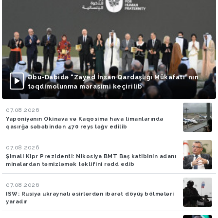
Əbu-Dabidə “Zayed İnsan Qardaşlığı Mükafatı”nın
təqdimolunma mərasimi keçirilib
07.08.2026
Yaponiyanın Okinava və Kaqosima hava limanlarında
qasırğa səbəbindən 470 reys ləğv edilib
07.08.2026
Şimali Kipr Prezidenti: Nikosiya BMT Baş katibinin adanı
minalardan təmizləmək təklifini rədd edib
07.08.2026
ISW: Rusiya ukraynalı əsirlərdən ibarət döyüş bölmələri
yaradır