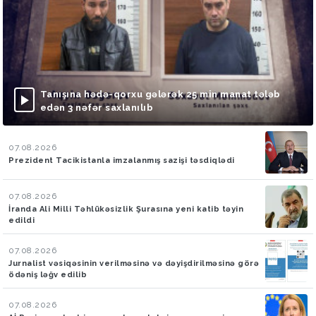
Tanışına hədə-qorxu gələrək 25 min manat tələb
edən 3 nəfər saxlanılıb
07.08.2026
Prezident Tacikistanla imzalanmış sazişi təsdiqlədi
07.08.2026
İranda Ali Milli Təhlükəsizlik Şurasına yeni katib təyin
edildi
07.08.2026
Jurnalist vəsiqəsinin verilməsinə və dəyişdirilməsinə görə
ödəniş ləğv edilib
07.08.2026