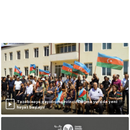
Təzəbinəyə qayıdışın sevinci: Doğma yurdda yeni
həyat başlayır