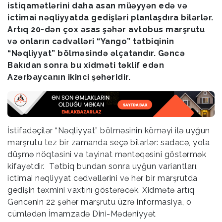
istiqamətlərini daha asan müəyyən edə və
ictimai nəqliyyatda gedişləri planlaşdıra bilərlər.
Artıq 20-dən çox əsas şəhər avtobus marşrutu
və onların cədvəlləri “Yango” tətbiqinin
“Nəqliyyat” bölməsində əlçatandır. Gəncə
Bakıdan sonra bu xidməti təklif edən
Azərbaycanın ikinci şəhəridir.
İstifadəçilər “Nəqliyyat” bölməsinin köməyi ilə uyğun
marşrutu tez bir zamanda seçə bilərlər: sadəcə, yola
düşmə nöqtəsini və təyinat məntəqəsini göstərmək
kifayətdir. Tətbiq bundan sonra uyğun variantları,
ictimai nəqliyyat cədvəllərini və hər bir marşrutda
gedişin təxmini vaxtını göstərəcək. Xidmətə artıq
Gəncənin 22 şəhər marşrutu üzrə informasiya, o
cümlədən İmamzadə Dini-Mədəniyyət