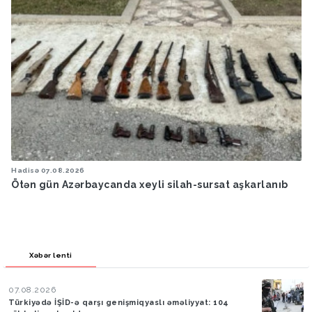
Hadisə
07.08.2026
arlanıb
Ötən ay 13 stomatoloq məsuliyyətə cəlb edilib
Xəbər lenti
07.08.2026
Türkiyədə İŞİD-ə qarşı genişmiqyaslı əməliyyat: 104