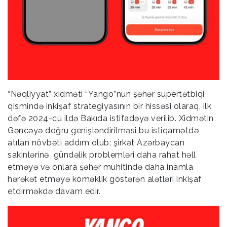
“Nəqliyyat” xidməti “Yango”nun şəhər supertətbiqi
qismində inkişaf strategiyasının bir hissəsi olaraq, ilk
dəfə 2024-cü ildə Bakıda istifadəyə verilib. Xidmətin
Gəncəyə doğru genişləndirilməsi bu istiqamətdə
atılan növbəti addım olub: şirkət Azərbaycan
sakinlərinə gündəlik problemləri daha rahat həll
etməyə və onlara şəhər mühitində daha inamla
hərəkət etməyə köməklik göstərən alətləri inkişaf
etdirməkdə davam edir.