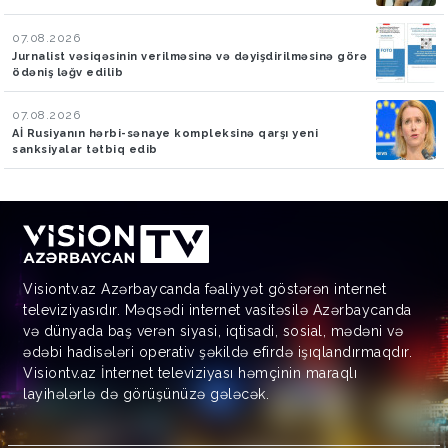
07.08.2026
Jurnalist vəsiqəsinin verilməsinə və dəyişdirilməsinə görə
ödəniş ləğv edilib
07.08.2026
Aİ Rusiyanın hərbi-sənaye kompleksinə qarşı yeni
sanksiyalar tətbiq edib
Visiontv.az Azərbaycanda fəaliyyət göstərən internet
televiziyasıdır. Məqsədi internet vasitəsilə Azərbaycanda
və dünyada baş verən siyasi, iqtisadi, sosial, mədəni və
ədəbi hadisələri operativ şəkildə efirdə işıqlandırmaqdır.
Visiontv.az İnternet televiziyası həmçinin maraqlı
layihələrlə də görüşünüzə gələcək.