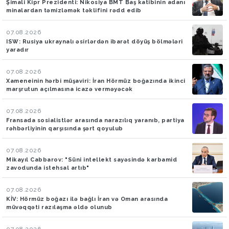
Şimali Kipr Prezidenti: Nikosiya BMT Baş katibinin adanı
minalardan təmizləmək təklifini rədd edib
07.08.2026
ISW: Rusiya ukraynalı əsirlərdən ibarət döyüş bölmələri
yaradır
07.08.2026
Xameneinin hərbi müşaviri: İran Hörmüz boğazında ikinci
marşrutun açılmasına icazə verməyəcək
07.08.2026
Fransada sosialistlər arasında narazılıq yaranıb, partiya
rəhbərliyinin qarşısında şərt qoyulub
07.08.2026
Mikayıl Cabbarov: "Süni intellekt sayəsində karbamid
zavodunda istehsal artıb"
07.08.2026
KİV: Hörmüz boğazı ilə bağlı İran və Oman arasında
müvəqqəti razılaşma əldə olunub
07.08.2026