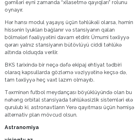
gəmiləri eyni zamanda “xilasetmə qayıqları” rolunu
oynayır.
Hər hansı modul yaşayış üçün təhlükəli olarsa, həmin
hissənin lyukları bağlanır və stansiyanın qalan
bölmələri fəaliyyətini davam etdirir. Ümumi təxliyyə
qərarı yalnız stansiyanın bütövlüyü ciddi təhlükə
altında olduqda verilir.
BKS tarixində bir neçə dəfə ekipaj ehtiyat tədbiri
olaraq kapsullarda gözləmə vəziyyətinə keçsə də,
tam təxliyyə heç vaxt lazım olmayıb.
Təxminən futbol meydançası böyüklüyündə olan bu
nəhəng orbital stansiyada təhlükəsizlik sistemləri elə
qurulub ki, astronavtların Yerə qayıtması üçün həmişə
alternativ plan mövcud olsun.
Astranomiya
visiontv.az