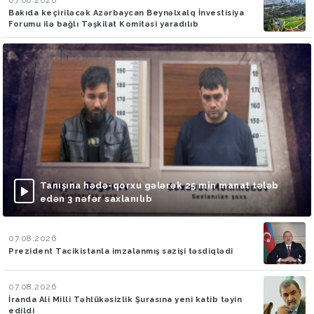
Bakıda keçiriləcək Azərbaycan Beynəlxalq İnvestisiya
Forumu ilə bağlı Təşkilat Komitəsi yaradılıb
Tanışına hədə-qorxu gələrək 25 min manat tələb
edən 3 nəfər saxlanılıb
07.08.2026
Prezident Tacikistanla imzalanmış sazişi təsdiqlədi
07.08.2026
İranda Ali Milli Təhlükəsizlik Şurasına yeni katib təyin
edildi