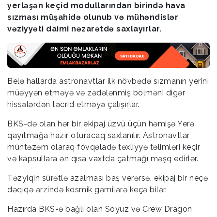
yerləşən keçid modullarından birində hava
sızması müşahidə olunub və mühəndislər
vəziyyəti daimi nəzarətdə saxlayırlar.
Belə hallarda astronavtlar ilk növbədə sızmanın yerini
müəyyən etməyə və zədələnmiş bölməni digər
hissələrdən təcrid etməyə çalışırlar.
BKS-də olan hər bir ekipaj üzvü üçün həmişə Yerə
qayıtmağa hazır oturacaq saxlanılır. Astronavtlar
müntəzəm olaraq fövqəladə təxliyyə təlimləri keçir
və kapsullara ən qısa vaxtda çatmağı məşq edirlər.
Təzyiqin sürətlə azalması baş verərsə, ekipaj bir neçə
dəqiqə ərzində kosmik gəmilərə keçə bilər.
Hazırda BKS-ə bağlı olan Soyuz və Crew Dragon