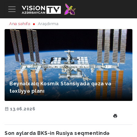
Ana səhifə
Araşdırma
Beynəlxalq Kosmik Stansiyada qəza və
təxliyyə planı
13.06.2026
Son aylarda BKS-in Rusiya seqmentində