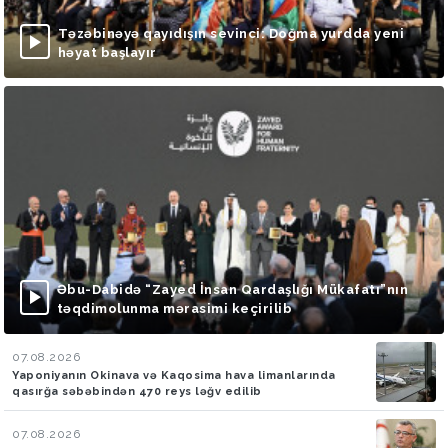
Təzəbinəyə qayıdışın sevinci: Doğma yurdda yeni
həyat başlayır
Əbu-Dabidə “Zayed İnsan Qardaşlığı Mükafatı”nın
təqdimolunma mərasimi keçirilib
07.08.2026
Yaponiyanın Okinava və Kaqosima hava limanlarında
qasırğa səbəbindən 470 reys ləğv edilib
07.08.2026