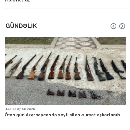
GÜNDƏLIK
Hadisə
07.08.2026
Ötən gün Azərbaycanda xeyli silah-sursat aşkarlanıb